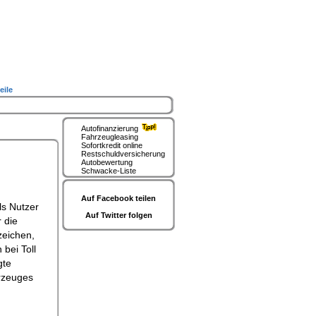
eile
Autofinanzierung
Fahrzeugleasing
Sofortkredit online
Restschuldversicherung
Autobewertung
Schwacke-Liste
Auf Facebook teilen
Autoforum
ls Nutzer
Auf Twitter folgen
 die
zeichen,
bei Toll
gte
rzeuges