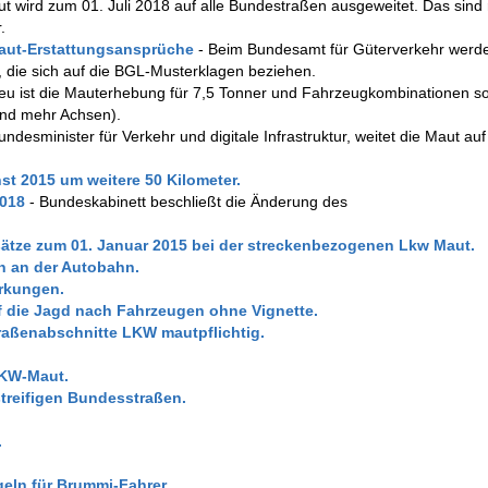
t wird zum 01. Juli 2018 auf alle Bundestraßen ausgeweitet. Das sind
.
aut-Erstattungsansprüche
- Beim Bundesamt für Güterverkehr werde
, die sich auf die BGL-Musterklagen beziehen.
eu ist die Mauterhebung für 7,5 Tonner und Fahrzeugkombinationen so
 und mehr Achsen).
ndesminister für Verkehr und digitale Infrastruktur, weitet die Maut auf
t 2015 um weitere 50 Kilometer.
2018
- Bundeskabinett beschließt die Änderung des
tze zum 01. Januar 2015 bei der streckenbezogenen Lkw Maut.
n an der Autobahn.
rkungen.
f die Jagd nach Fahrzeugen ohne Vignette.
raßenabschnitte LKW mautpflichtig.
LKW-Maut.
treifigen Bundesstraßen.
.
eln für Brummi-Fahrer.