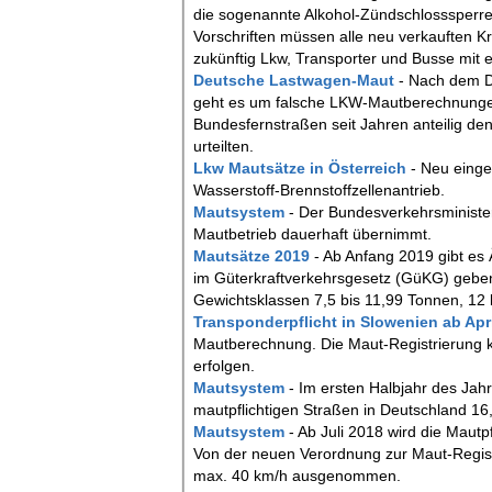
die sogenannte Alkohol-Zündschlosssperre.
Vorschriften müssen alle neu verkauften K
zukünftig Lkw, Transporter und Busse mit ei
Deutsche Lastwagen-Maut
- Nach dem D
geht es um falsche LKW-Mautberechnungen i
Bundesfernstraßen seit Jahren anteilig de
urteilten.
Lkw Mautsätze in Österreich
- Neu einge
Wasserstoff-Brennstoffzellenantrieb.
Mautsystem
- Der Bundesverkehrsministe
Mautbetrieb dauerhaft übernimmt.
Mautsätze 2019
- Ab Anfang 2019 gibt e
im Güterkraftverkehrsgesetz (GüKG) geben. 
Gewichtsklassen 7,5 bis 11,99 Tonnen, 12
Transponderpflicht in Slowenien ab Apr
Mautberechnung. Die Maut-Registrierung ka
erfolgen.
Mautsystem
- Im ersten Halbjahr des Ja
mautpflichtigen Straßen in Deutschland 16
Mautsystem
- Ab Juli 2018 wird die Maut
Von der neuen Verordnung zur Maut-Registr
max. 40 km/h ausgenommen.