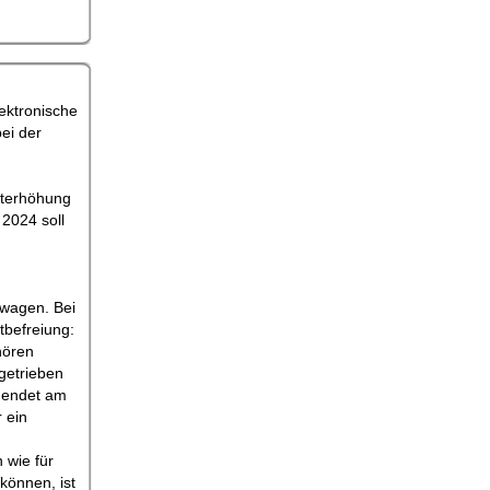
lektronische
bei der
uterhöhung
 2024 soll
twagen. Bei
tbefreiung:
hören
getrieben
n endet am
 ein
 wie für
können, ist