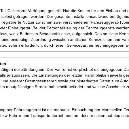
oll Collect zur Verfügung gestellt. Nur die Kosten für den Einbau und 
lbst getragen werden. Der gesamte Installationsaufwand beträgt nic
n registrierte Nutzer zwischen zwei verschiedenen Fahrzeuggerät-Type
t oder Einbaugerät. Bei der Personalisierung der Fahrzeuggeräte werden
kws, wie z.B. dessen Schadstoffklasse, aufgespielt. Das amtliche Ken
t, eine eindeutige Zuordnung zwischen amtlichen Kennzeichen und Fa
äter, sofern erforderlich, durch einen Servicepartner neu eingegeben 
tes
ätigen der Zündung ein. Der Fahrer ist verpflichtet die eingegeben Da
ls anzupassen. Die Einstellungen der letzten Fahrt bleiben jeweils ge
s und anderer Ortungssensoren sowie der hinterlegten Daten zum Aut
em mautpflichtigen Streckenabschnitt befindet und welche Abschnitte z
hung per Fahrzeuggerät ist die manuelle Einbuchung am Mautstellen-Te
für Lkw-Fahrer und Transportunternehmen an, die nur selten auf deutsch