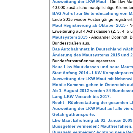
Ausweitung der LKW Maut
- Die Lkw-Mau
40.000 zusätzliche mautpflichtige Kilometer
BAG Aufruf zur Geltendmachung von M
Ende 2015 wieder Posteingänge registriert
Maut Registrierung ab Oktober 2015
- N
Erweiterung auf 4 Achsklassen (2, 3, 4, 5
Mautsystem 2015
- Alexander Dobrindt, Bu
Bundesstraßen aus.
Das Autobahnnetz in Deutschland wächs
Änderung des Mautsystems 2015 und 
Bundesfernstraßenmautgesetzes.
Neue Lkw Mautklassen und neue Mautsä
Start Anfang 2014 - LKW Kompaktparke
Ausweitung der LKW Maut mit Nebenwi
Mobile Kameras gehen in Österreich au
Ab 1. August 2012 werden 84 Bundesst
Lang-LKW-Versuch bis 2017.
Recht - Rückerstattung der gesamten 
Ausweitung der LKW Maut auf alle viers
Gefahrguttransporte.
Lkw Maut Erhöhung ab 01. Januar 2009
Bussgelder vermeiden: Mautfrei fahren.
Bussgeld vermeiden: Achtung neue Reg