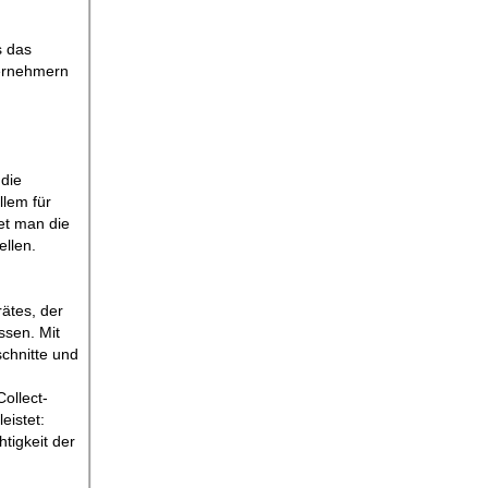
s das
ternehmern
 die
llem für
et man die
ellen.
ätes, der
ssen. Mit
chnitte und
ollect-
eistet:
tigkeit der