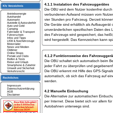
4.1.1 Instalation des Fahrzeuggerätes
Kfz Verzeichnis
Die OBU wird dem Nutzer kostenfrei durch T
Antriebsenergie
verbundenen Aufwand müssen vom Nutzer se
Autohandel
vier Stunden pro Fahrzeug. Derzeit könne
Automarkt
Autoteile & Autozubehör
Die Geräte sind erhältlich als Aufbaugerä
Auto und Geld
Camping
unveränderlichen spezifischen Daten des L
Fahrräder & Transport
des Fahrzeugs wird gespeichert, das heiß
Führerschein
Infos und Tipps
wird hergestellt. Das Kennzeichen kann sp
LKW & Nutzfahrzeuge
Motorräder
News und Medien
Oldtimer
Online Shops
4.1.2 Funktionsweise des Fahrzeuggerä
Portale und Clubs
Reifen & Tests
Die OBU schaltet sich automatisch beim Bet
Reise und Urlaub
Smartphone & Zubehör
jeder Fahrt zu überprüfen und gegebenenfal
Umwelt und Sicherheit
Die OBU erkennt mit Hilfe des GPS-Signal
Verkehrsrecht
automatisch, ob sich das Fahrzeug auf ein
Rechtliches
werden.
Impressum
Datenschutzerklärung
4.2 Manuelle Einbuchung
AGB
Disclaimer
Die Alternative zur automatischen Einbuc
per Internet. Diese bietet sich vor allem 
Autobahnen unterwegs sind.