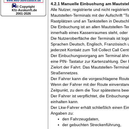
4.2.1 Manuelle Einbuchung am Mautstel
© Copyright
Alle Nutzer, registrierte und nicht registr
Kfz-Auskunft.de
2001-2026
Mautstellen-Terminals mit der Aufschrift "T
Rastplätzen und an Tankstellen in Deutsc
Die Einbuchung ist an allen Mautstellen-Te
innerhalb eines Kassenraumes steht, oder u
Die Nutzeroberfläche der Terminals ist log
Sprachen Deutsch, Englisch, Französisch 
jederzeit Kontakt zum Toll Collect Call Ce
Der Einbuchungsvorgang am Terminal ähnel
eine PIN- Tastatur zur Kartenzahlung. Der 
Zielort der Fahrt. Das Mautstellen-Termina
Straßennetzes.
Der Fahrer kann die vorgeschlagene Route 
Wenn der Fahrer mit der Route einverstand
Zeitpunkt, zu dem die Tour spätestens be
Der Fahrer ist verpflichtet, die Einbuchu
einhalten kann.
Der Lkw-Fahrer erhält schließlich einen E
Angaben zu:
den Fahrzeugdaten,
der gebuchten Streckenführung,