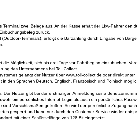
s Terminal zwei Belege aus. An der Kasse erhält der Lkw-Fahrer den 
 Einbuchungsbeleg zurück.
ind (Outdoor-Terminals), erfolgt die Barzahlung durch Eingabe von Barge
n.
t die Möglichkeit, sich bis drei Tage vor Fahrtbeginn einzubuchen. Vo
ierung des Unternehmens bei Toll Collect.
systemes gelangt der Nutzer über www.toll-collect.de oder direkt unter
st in den Sprachen Deutsch, Englisch, Französisch und Polnisch möglic
en: Der Nutzer gibt bei der erstmaligen Anmeldung seine Benutzernumm
sowohl ein persönliches Internet-Login als auch ein persönliches Passwo
 sind Vorsichtsmaßen getroffen: So wird der persönliche Zugang nach
rtes gesperrt und kann nur durch den Customer Service wieder entspe
ndard mit einer Schlüssellänge von 128 Bit eingesetzt.