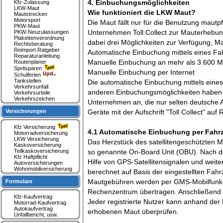
4. Einbuchungsmöglichkeiten
Kfz-Zulassung
LKW-Maut
Wie funktioniert die LKW Maut?
Mautstrecken
Motorsport
Die Maut fällt nur für die Benutzung mautp
PKW-Maut
Unternehmen Toll Collect zur Mauterhebun
PKW-Neuzulassungen
Plakettenverordnung
dabei drei Möglichkeiten zur Verfügung, Ma
Rechtsberatung
Reimport Ratgeber
Automatische Einbuchung mittels eines F
Reparaturanleitung
Manuelle Einbuchung an mehr als 3.600 Ma
Routenplaner
Spritsparen
Manuelle Einbuchung per Internet
Schulferien
Tankstellen
Die automatische Einbuchung mittels eines
Verkehrsunfall
anderen Einbuchungsmöglichkeiten haben Vo
Verkehrsurteile
Verkehrszeichen
Unternehmen an, die nur selten deutsche 
Versicherungen
Geräte mit der Aufschrift "Toll Collect" au
Kfz Versicherung
4.1 Automatische Einbuchung per Fahr
Motorradversicherung
LKW Versicherung
Das Herzstück des satellitengeschützten M
Kaskoversicherung
Teilkaskoversicherung
so genannte On-Board Unit (OBU). Nach der
Kfz Haftpflicht
Hilfe von GPS-Satellitensignalen und weit
Autoversicherungen
Wohnmobilversicherung
berechnet auf Basis der eingestellten Fah
Mautgebühren werden per GMS-Mobilfunk (G
Formulare
Rechenzentrum übertragen. Anschließend w
Kfz-Kaufvertrag
Jeder registrierte Nutzer kann anhand der 
Motorrad-Kaufvertrag
Autokaufvertrag
erhobenen Maut überprüfen.
Unfallbericht, usw.