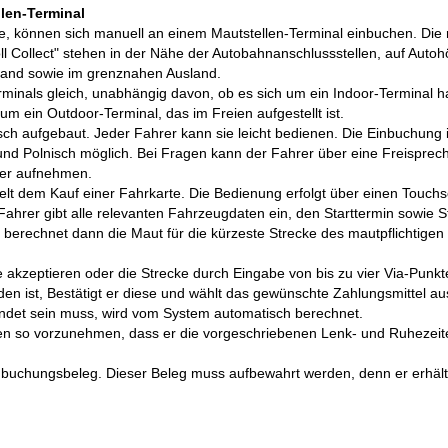
len-Terminal
ierte, können sich manuell an einem Mautstellen-Terminal einbuchen. Die
oll Collect" stehen in der Nähe der Autobahnanschlussstellen, auf Autoh
hland sowie im grenznahen Ausland.
rminals gleich, unabhängig davon, ob es sich um ein Indoor-Terminal h
m ein Outdoor-Terminal, das im Freien aufgestellt ist.
isch aufgebaut. Jeder Fahrer kann sie leicht bedienen. Die Einbuchung i
und Polnisch möglich. Bei Fragen kann der Fahrer über eine Freisprec
nter aufnehmen.
t dem Kauf einer Fahrkarte. Die Bedienung erfolgt über einen Touch
Fahrer gibt alle relevanten Fahrzeugdaten ein, den Starttermin sowie S
l berechnet dann die Maut für die kürzeste Strecke des mautpflichtigen
akzeptieren oder die Strecke durch Eingabe von bis zu vier Via-Punkt
en ist, Bestätigt er diese und wählt das gewünschte Zahlungsmittel au
endet sein muss, wird vom System automatisch berechnet.
ngen so vorzunehmen, dass er die vorgeschriebenen Lenk- und Ruhezeit
inbuchungsbeleg. Dieser Beleg muss aufbewahrt werden, denn er erhält