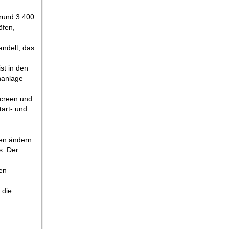
 rund 3.400
öfen,
andelt, das
st in den
hanlage
screen und
tart- und
en ändern.
s. Der
en
 die