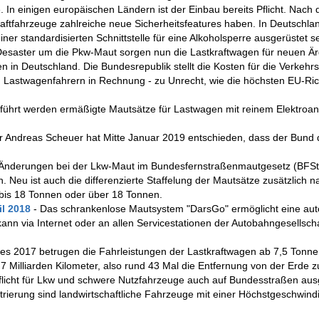
 In einigen europäischen Ländern ist der Einbau bereits Pflicht. Nach
raftfahrzeuge zahlreiche neue Sicherheitsfeatures haben. In Deutschlan
ner standardisierten Schnittstelle für eine Alkoholsperre ausgerüstet se
esaster um die Pkw-Maut sorgen nun die Lastkraftwagen für neuen Är
n Deutschland. Die Bundesrepublik stellt die Kosten für die Verkehrsp
n Lastwagenfahrern in Rechnung - zu Unrecht, wie die höchsten EU-Rich
führt werden ermäßigte Mautsätze für Lastwagen mit reinem Elektroan
r Andreas Scheuer hat Mitte Januar 2019 entschieden, dass der Bund
s Änderungen bei der Lkw-Maut im Bundesfernstraßenmautgesetz (BFS
Neu ist auch die differenzierte Staffelung der Mautsätze zusätzlich n
 bis 18 Tonnen oder über 18 Tonnen.
il 2018
- Das schrankenlose Mautsystem "DarsGo" ermöglicht eine au
nn via Internet oder an allen Servicestationen der Autobahngesellsch
hres 2017 betrugen die Fahrleistungen der Lastkraftwagen ab 7,5 Tonn
,7 Milliarden Kilometer, also rund 43 Mal die Entfernung von der Erde
pflicht für Lkw und schwere Nutzfahrzeuge auch auf Bundesstraßen aus
ierung sind landwirtschaftliche Fahrzeuge mit einer Höchstgeschwindi