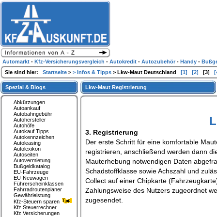
Automarkt
-
Kfz-Versicherungsvergleich
-
Autokredit
-
Autozubehör
-
Handy
-
Bußge
Sie sind hier:
Startseite
>
> Infos & Tipps
> Lkw-Maut Deutschland
[1]
[2]
[3]
[
Spezial & Blogs
Lkw-Maut Registrierung
Abkürzungen
Autoankauf
Autobahngebühr
L
Autohersteller
Autohöfe
Autokauf Tipps
3. Registrierung
Autokennzeichen
Der erste Schritt für eine komfortable Maut
Autoleasing
Autolexikon
registrieren, anschließend werden dann die
Autoseiten
Autovermietung
Mauterhebung notwendigen Daten abgefrag
Bußgeldkatalog
Schadstoffklasse sowie Achszahl und zulä
EU-Fahrzeuge
EU-Neuwagen
Collect auf einer Chipkarte (Fahrzeugkarte
Führerscheinklassen
Fahrradroutenplaner
Zahlungsweise des Nutzers zugeordnet we
Gewährleistung
zugesendet.
Kfz-Steuern sparen
Kfz Steuerrechner
Kfz Versicherungen