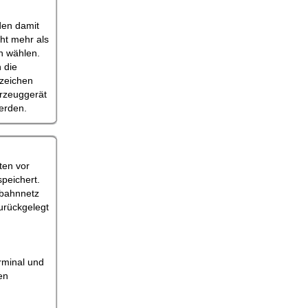
den damit
ht mehr als
n wählen.
 die
nzeichen
hrzeuggerät
werden.
ten vor
speichert.
obahnnetz
urückgelegt
rminal und
en