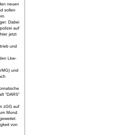
 den neuen
d sollen
in.
ger. Dabei
olizei auf
ter jetzt
trieb und
 den Lkw-
trMG) und
ach
tomatische
aft "DARS"
en zGG auf
 zum Mond.
geweitet.
gkeit von