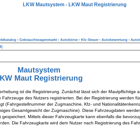
LKW Mautsystem - LKW Maut Registrierung
ldkatalog
-
Gebrauchtwagenmarkt
-
Autobörse
-
Kfz-Steuer
-
Autobewertung
-
Autot
4]
Mautsystem
KW Maut Registrierung
erhebung ist die Registrierung. Zunächst lässt sich der Mautpflichtige a
 Fahrzeuge des Nutzers registrierten. Bei der Registrierung werden für
t (Fahrgestellnummer der Zugmaschine, Kfz- und Nationalitätenkenn
ssiges Gesamtgewicht der Zugmaschine). Diese Fahrzeugdaten werden 
) gespeichert. Mittels dieser Fahrzeugkarte kann ebenfalls die bevorzu
rden. Die Fahrzeugkarte wird dem Nutzer nach Registrierung des Fah