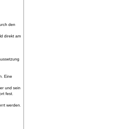
durch den
ld direkt am
raussetzung
h. Eine
er und sein
rt fest.
rrt werden.