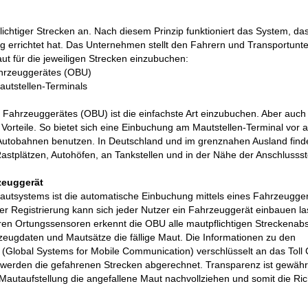
flichtiger Strecken an. Nach diesem Prinzip funktioniert das System, da
g errichtet hat. Das Unternehmen stellt den Fahrern und Transportun
ut für die jeweiligen Strecken einzubuchen:
ahrzeuggerätes (OBU)
utstellen-Terminals
 Fahrzeuggerätes (OBU) ist die einfachste Art einzubuchen. Aber auch
rteile. So bietet sich eine Einbuchung am Mautstellen-Terminal vor a
Autobahnen benutzen. In Deutschland und im grenznahen Ausland find
f Rastplätzen, Autohöfen, an Tankstellen und in der Nähe der Anschlussst
zeuggerät
autsystems ist die automatische Einbuchung mittels eines Fahrzeugger
 Registrierung kann sich jeder Nutzer ein Fahrzeuggerät einbauen la
eren Ortungssensoren erkennt die OBU alle mautpflichtigen Streckenabs
rzeugdaten und Mautsätze die fällige Maut. Die Informationen zu den
lobal Systems for Mobile Communication) verschlüsselt an das Toll C
erden die gefahrenen Strecken abgerechnet. Transparenz ist gewährl
Mautaufstellung die angefallene Maut nachvollziehen und somit die Rich