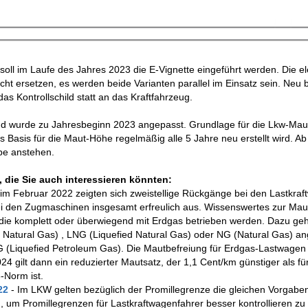
 soll im Laufe des Jahres 2023 die E-Vignette eingeführt werden. Die e
icht ersetzen, es werden beide Varianten parallel im Einsatz sein. Neu 
das Kontrollschild statt an das Kraftfahrzeug.
nd wurde zu Jahresbeginn 2023 angepasst. Grundlage für die Lkw-Ma
 Basis für die Maut-Höhe regelmäßig alle 5 Jahre neu erstellt wird. Ab
be anstehen.
 die Sie auch interessieren könnten:
k im Februar 2022 zeigten sich zweistellige Rückgänge bei den Lastkraf
ei den Zugmaschinen insgesamt erfreulich aus. Wissenswertes zur Mau
 die komplett oder überwiegend mit Erdgas betrieben werden. Dazu ge
Natural Gas) , LNG (Liquefied Natural Gas) oder NG (Natural Gas) an
 LPG (Liquefied Petroleum Gas). Die Mautbefreiung für Erdgas-Lastwage
 gilt dann ein reduzierter Mautsatz, der 1,1 Cent/km günstiger als für
-Norm ist.
022
- Im LKW gelten bezüglich der Promillegrenze die gleichen Vorgaben
 um Promillegrenzen für Lastkraftwagenfahrer besser kontrollieren zu 