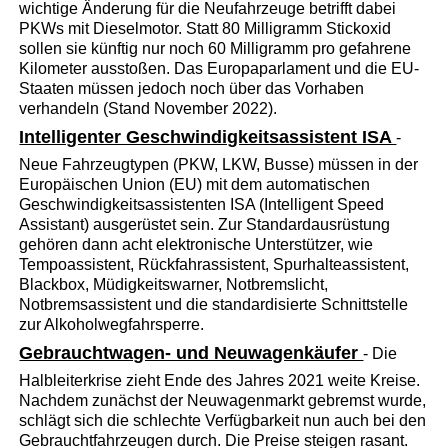
wichtige Änderung für die Neufahrzeuge betrifft dabei
PKWs mit Dieselmotor. Statt 80 Milligramm Stickoxid
sollen sie künftig nur noch 60 Milligramm pro gefahrene
Kilometer ausstoßen. Das Europaparlament und die EU-
Staaten müssen jedoch noch über das Vorhaben
verhandeln (Stand November 2022).
Intelligenter Geschwindigkeitsassistent ISA
-
Neue Fahrzeugtypen (PKW, LKW, Busse) müssen in der
Europäischen Union (EU) mit dem automatischen
Geschwindigkeitsassistenten ISA (Intelligent Speed
Assistant) ausgerüstet sein. Zur Standardausrüstung
gehören dann acht elektronische Unterstützer, wie
Tempoassistent, Rückfahrassistent, Spurhalteassistent,
Blackbox, Müdigkeitswarner, Notbremslicht,
Notbremsassistent und die standardisierte Schnittstelle
zur Alkoholwegfahrsperre.
Gebrauchtwagen- und Neuwagenkäufer
- Die
Halbleiterkrise zieht Ende des Jahres 2021 weite Kreise.
Nachdem zunächst der Neuwagenmarkt gebremst wurde,
schlägt sich die schlechte Verfügbarkeit nun auch bei den
Gebrauchtfahrzeugen durch. Die Preise steigen rasant.