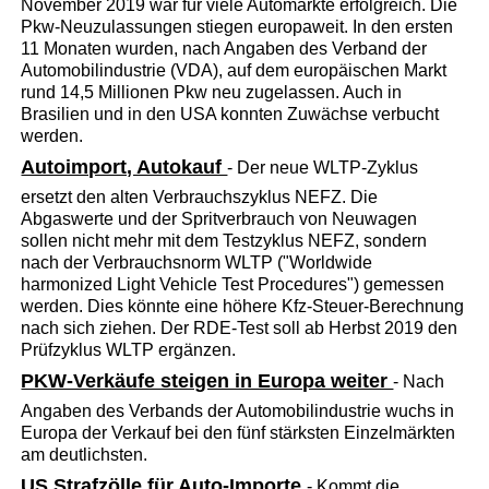
November 2019 war für viele Automärkte erfolgreich. Die
Pkw-Neuzulassungen stiegen europaweit. In den ersten
11 Monaten wurden, nach Angaben des Verband der
Automobilindustrie (VDA), auf dem europäischen Markt
rund 14,5 Millionen Pkw neu zugelassen. Auch in
Brasilien und in den USA konnten Zuwächse verbucht
werden.
Autoimport, Autokauf
- Der neue WLTP-Zyklus
ersetzt den alten Verbrauchszyklus NEFZ. Die
Abgaswerte und der Spritverbrauch von Neuwagen
sollen nicht mehr mit dem Testzyklus NEFZ, sondern
nach der Verbrauchsnorm WLTP ("Worldwide
harmonized Light Vehicle Test Procedures") gemessen
werden. Dies könnte eine höhere Kfz-Steuer-Berechnung
nach sich ziehen. Der RDE-Test soll ab Herbst 2019 den
Prüfzyklus WLTP ergänzen.
PKW-Verkäufe steigen in Europa weiter
- Nach
Angaben des Verbands der Automobilindustrie wuchs in
Europa der Verkauf bei den fünf stärksten Einzelmärkten
am deutlichsten.
US Strafzölle für Auto-Importe
- Kommt die