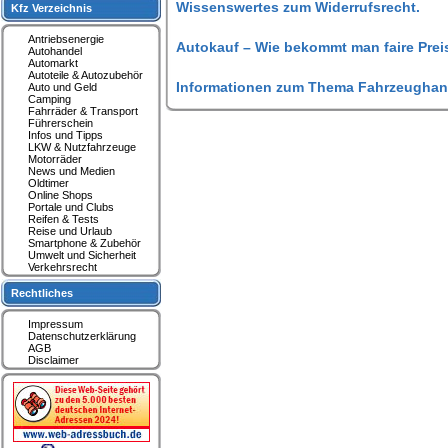
Wissenswertes zum Widerrufsrecht.
Kfz Verzeichnis
Antriebsenergie
Autokauf – Wie bekommt man faire Prei
Autohandel
Automarkt
Autoteile & Autozubehör
Informationen zum Thema Fahrzeughan
Auto und Geld
Camping
Fahrräder & Transport
Führerschein
Infos und Tipps
LKW & Nutzfahrzeuge
Motorräder
News und Medien
Oldtimer
Online Shops
Portale und Clubs
Reifen & Tests
Reise und Urlaub
Smartphone & Zubehör
Umwelt und Sicherheit
Verkehrsrecht
Rechtliches
Impressum
Datenschutzerklärung
AGB
Disclaimer