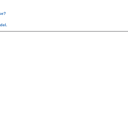
se?
del.