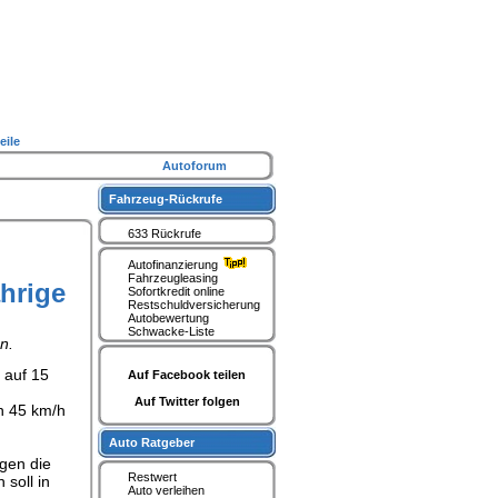
eile
Autoforum
Fahrzeug-Rückrufe
633 Rückrufe
Autofinanzierung
Fahrzeugleasing
hrige
Sofortkredit online
Restschuldversicherung
Autobewertung
Schwacke-Liste
n.
 auf 15
Auf Facebook teilen
Auf Twitter folgen
on 45 km/h
Auto Ratgeber
gen die
Restwert
soll in
Auto verleihen