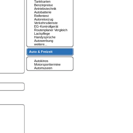
Tankkarten
Benzinpreise
Antriebstechnik
Autobatterie
Reifentest
Autoreisezug
Verkehrsdienste
EG-Kontrollgerät
Routenplaner Vergleich
Lackpflege
Handysprüche
Autowerbung
weitere...
Auto & Freizeit
Autokinos
Motorsporttermine
Automuseen