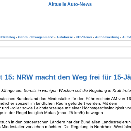
Aktuelle Auto-News
ldkatalog
-
Gebrauchtwagenmarkt
-
Autobörse
-
Kfz-Steuer
-
Autobewertung
-
Autot
 15: NRW macht den Weg frei für 15-Jä
ährige ein. Bereits in wenigen Wochen soll die Regelung in Kraft trete
deutsches Bundesland das Mindestalter für den Führerschein AM von 16
endlicher speziell im ländlichen Raum gefördert werden. Mit dem
r und -roller sowie Leichtfahrzeuge mit einer Höchstgeschwindigkeit v
ge in der Regel lediglich Mofas (max. 25 km/h) bewegen.
rsuch in den ostdeutschen Ländern hat der Bund allen Landesregierun
s Mindestalter vorziehen möchten. Die Regelung in Nordrhein-Westfalen 