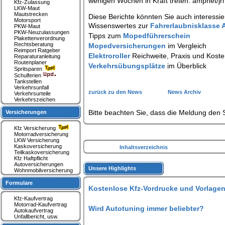
wenigen Wochen in Kraft treten. ampnet/jri
Kfz-Zulassung
LKW-Maut
Mautstrecken
Diese Berichte könnten Sie auch interessie
Motorsport
Wissenswertes zur
Fahrerlaubnisklasse
PKW-Maut
PKW-Neuzulassungen
Tipps zum
Mopedführerschein
Plakettenverordnung
Rechtsberatung
Mopedversicherungen
im Vergleich
Reimport Ratgeber
Elektroroller
Reichweite, Praxis und Kost
Reparaturanleitung
Routenplaner
Verkehrsübungsplätze
im Überblick
Spritsparen
Schulferien
Tankstellen
Verkehrsunfall
zurück zu den News
News Archiv
Verkehrsurteile
Verkehrszeichen
Bitte beachten Sie, dass die Meldung den S
Versicherungen
Kfz Versicherung
Motorradversicherung
LKW Versicherung
Kaskoversicherung
Inhaltsverzeichnis
Teilkaskoversicherung
Kfz Haftpflicht
Autoversicherungen
Unsere Highlights
Wohnmobilversicherung
Formulare
Kostenlose Kfz-Vordrucke und Vorlagen
Kfz-Kaufvertrag
Motorrad-Kaufvertrag
Wird Autotuning immer beliebter?
Autokaufvertrag
Unfallbericht, usw.