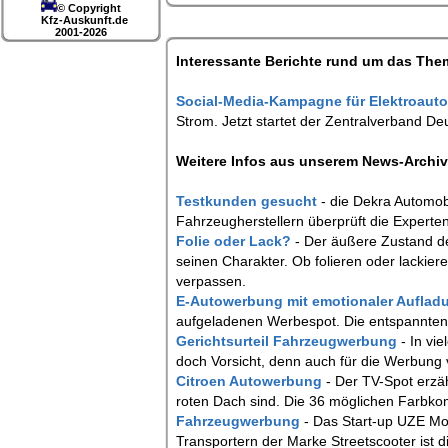
© Copyright
Kfz-Auskunft.de
2001-2026
Interessante Berichte rund um das Th
Social-Media-Kampagne für Elektroaut
Strom. Jetzt startet der Zentralverband 
Weitere Infos aus unserem News-Archiv,
Testkunden gesucht
- die Dekra Automob
Fahrzeugherstellern überprüft die Experte
Folie oder Lack?
- Der äußere Zustand de
seinen Charakter. Ob folieren oder lackie
verpassen.
E-Autowerbung mit emotionaler Aufla
aufgeladenen Werbespot. Die entspannten B
Gerichtsurteil Fahrzeugwerbung
- In vi
doch Vorsicht, denn auch für die Werbung 
Citroen Autowerbung
- Der TV-Spot erzä
roten Dach sind. Die 36 möglichen Farbko
Fahrzeugwerbung
- Das Start-up UZE Mo
Transportern der Marke Streetscooter ist 