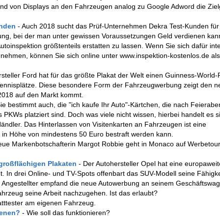
and von Displays an den Fahrzeugen analog zu Google Adword die Zie
unden
- Auch 2018 sucht das Prüf-Unternehmen Dekra Test-Kunden für
bung, bei der man unter gewissen Voraussetzungen Geld verdienen kan
Autoinspektion größtenteils erstatten zu lassen. Wenn Sie sich dafür int
unehmen, können Sie sich online unter www.inspektion-kostenlos.de al
rsteller Ford hat für das größte Plakat der Welt einen Guinness-World-
 Tennisplätze. Diese besondere Form der Fahrzeugwerbung zeigt den 
 2018 auf den Markt kommt.
ie bestimmt auch, die "ich kaufe Ihr Auto"-Kärtchen, die nach Feierabe
PKWs platziert sind. Doch was viele nicht wissen, hierbei handelt es 
ndler. Das Hinterlassen von Visitenkarten an Fahrzeugen ist eine
d in Höhe von mindestens 50 Euro bestraft werden kann.
neue Markenbotschafterin Margot Robbie geht in Monaco auf Werbetour
großflächigen Plakaten
- Der Autohersteller Opel hat eine europaweit
 In drei Online- und TV-Spots offenbart das SUV-Modell seine Fähigke
n Angestellter empfand die neue Autowerbung an seinem Geschäftswag
hrzeug seine Arbeit nachzugehen. Ist das erlaubt?
atttester am eigenen Fahrzeug.
dienen?
- Wie soll das funktionieren?