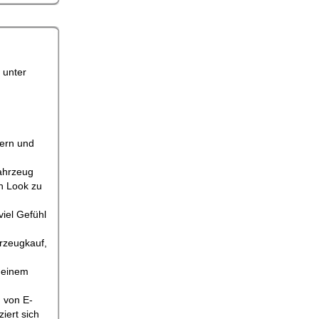
 unter
sern und
Fahrzeug
en Look zu
viel Gefühl
hrzeugkauf,
t einem
 von E-
iert sich