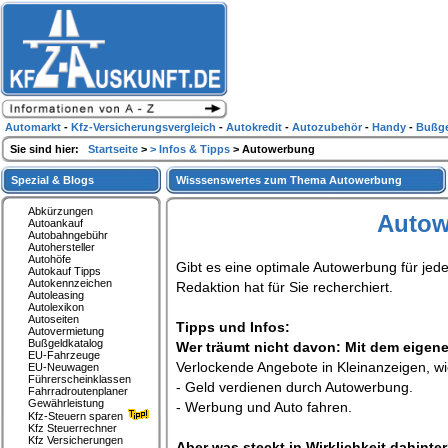
Automarkt
-
Kfz-Versicherungsvergleich
-
Autokredit
-
Autozubehör
-
Handy
-
Bußge
Sie sind hier:
Startseite
>
> Infos & Tipps
> Autowerbung
Spezial & Blogs
Wisssenswertes zum Thema Autowerbung
Abkürzungen
Autow
Autoankauf
Autobahngebühr
Autohersteller
Autohöfe
Gibt es eine optimale Autowerbung für je
Autokauf Tipps
Autokennzeichen
Redaktion hat für Sie recherchiert.
Autoleasing
Autolexikon
Autoseiten
Tipps und Infos:
Autovermietung
Bußgeldkatalog
Wer träumt nicht davon: Mit dem eigen
EU-Fahrzeuge
Verlockende Angebote in Kleinanzeigen, wi
EU-Neuwagen
Führerscheinklassen
- Geld verdienen durch Autowerbung.
Fahrradroutenplaner
Gewährleistung
- Werbung und Auto fahren.
Kfz-Steuern sparen
Kfz Steuerrechner
Kfz Versicherungen
Aber was steckt in Wirklichkeit dahinte