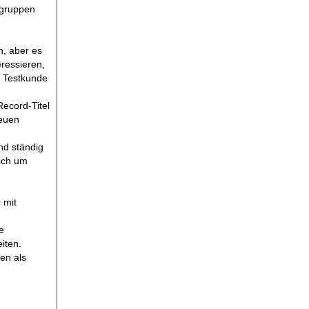
lgruppen
n, aber es
eressieren,
s Testkunde
Record-Titel
neuen
nd ständig
sich um
 mit
e
iten.
en als