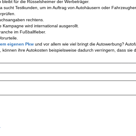
p bleibt für die Rüsselsheimer der Werbeträger.
kra sucht Testkunden, um im Auftrag von Autohäusern oder Fahrzeughers
rprüfen.
auchsangaben rechtens.
ve Kampagne wird international ausgerollt.
Branche im Fußballfieber.
rurteile.
 dem eigenen Pkw
und vor allem wie viel bringt die Autowerbung? Autof
 können ihre Autokosten beispielsweise dadurch verringern, dass sie d
.