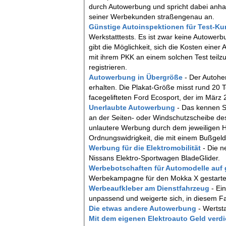
durch Autowerbung und spricht dabei anh
seiner Werbekunden straßengenau an.
Günstige Autoinspektionen für Test-K
Werkstatttests. Es ist zwar keine Autower
gibt die Möglichkeit, sich die Kosten einer 
mit ihrem PKK an einem solchen Test teilz
registrieren.
Autowerbung in Übergröße
- Der Autohe
erhalten. Die Plakat-Größe misst rund 20
facegelifteten Ford Ecosport, der im März
Unerlaubte Autowerbung
- Das kennen S
an der Seiten- oder Windschutzscheibe des 
unlautere Werbung durch dem jeweiligen Hä
Ordnungswidrigkeit, die mit einem Bußgel
Werbung für die Elektromobilität
- Die 
Nissans Elektro-Sportwagen BladeGlider.
Werbebotschaften für Automodelle auf 
Werbekampagne für den Mokka X gestartet.
Werbeaufkleber am Dienstfahrzeug
- Ei
unpassend und weigerte sich, in diesem Fa
Die etwas andere Autowerbung
- Wertst
Mit dem eigenen Elektroauto Geld ver