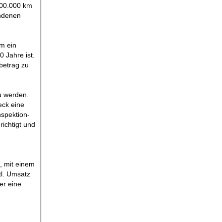
200.000 km
andenen
m ein
 Jahre ist.
betrag zu
u werden.
eck eine
nspektion-
richtigt und
, mit einem
tl. Umsatz
er eine