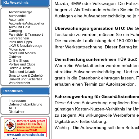
Kfz Verzeichnis
Mazda, BMW oder Volkswagen. Die Fahrzeuge
begrenzt. Als Testkunde erhalten Sie ein 
Antriebsenergie
Auslagen eine Aufwandsentschädigung je n
Autohandel
Automarkt
Autoteile & Autozubehör
Auto und Geld
Überwachungsorganisation GTÜ:
Die G
Camping
Testkunde zu werden, müssen Sie ein Fahrze
Fahrräder & Transport
Führerschein
Die maximale Laufleistung darf 150.000 km
Infos und Tipps
LKW & Nutzfahrzeuge
Ihrer Werkstattrechnung. Dieser Betrag ist 
Motorräder
News und Medien
Oldtimer
Dienstleistungsunternehmen TÜV Süd:
Online Shops
Portale und Clubs
Wenn Sie Werkstatttester werden möchten, e
Reifen & Tests
attraktive Aufwandsentschädigung. Und so 
Reise und Urlaub
Smartphone & Zubehör
gratis in die Datenbank eintragen lassen. 
Umwelt und Sicherheit
Verkehrsrecht
erhalten einen Termin zur Autoinspektion.
Rechtliches
Fahrzeugwerbung für Geschäftstreibend
Impressum
Diese Art von Autowerbung empfinden Kon
Datenschutzerklärung
AGB
günstigen Kosten-Nutzen-Verhältnis Ihr Un
Disclaimer
zu steigern. Als wirkungsvolle Werbeform 
Digitaldruck-Teilbeklebung.
Wichtig - Die Autowerbung soll dem Betrach