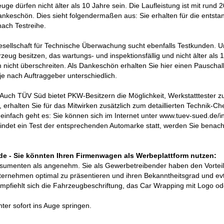
 dürfen nicht älter als 10 Jahre sein. Die Laufleistung ist mit rund 
Dankeschön. Dies sieht folgendermaßen aus: Sie erhalten für die entst
ach Testreihe.
esellschaft für Technische Überwachung sucht ebenfalls Testkunden. U
ug besitzen, das wartungs- und inspektionsfällig und nicht älter als 10
 nicht überschreiten. Als Dankeschön erhalten Sie hier einen Pauschal
je nach Auftraggeber unterschiedlich.
Auch TÜV Süd bietet PKW-Besitzern die Möglichkeit, Werkstatttester z
rhalten Sie für das Mitwirken zusätzlich zum detaillierten Technik-Ch
einfach geht es: Sie können sich im Internet unter www.tuev-sued.de/i
Findet ein Test der entsprechenden Automarke statt, werden Sie benach
e - Sie könnten Ihren Firmenwagen als Werbeplattform nutzen:
sumenten als angenehm. Sie als Gewerbetreibender haben den Vorteil
ternehmen optimal zu präsentieren und ihren Bekanntheitsgrad und ev
empfiehlt sich die Fahrzeugbeschriftung, das Car Wrapping mit Logo od
ter sofort ins Auge springen.