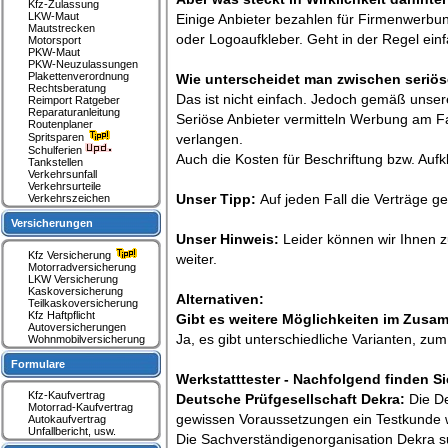
Kfz-Zulassung
LKW-Maut
Einige Anbieter bezahlen für Firmenwerbung
Mautstrecken
oder Logoaufkleber. Geht in der Regel einf
Motorsport
PKW-Maut
PKW-Neuzulassungen
Plakettenverordnung
Wie unterscheidet man zwischen seriö
Rechtsberatung
Das ist nicht einfach. Jedoch gemäß unse
Reimport Ratgeber
Reparaturanleitung
Seriöse Anbieter vermitteln Werbung am F
Routenplaner
Spritsparen
verlangen.
Schulferien
Auch die Kosten für Beschriftung bzw. Aufk
Tankstellen
Verkehrsunfall
Verkehrsurteile
Unser Tipp:
Auf jeden Fall die Verträge g
Verkehrszeichen
Versicherungen
Unser Hinweis:
Leider können wir Ihnen z
Kfz Versicherung
weiter.
Motorradversicherung
LKW Versicherung
Kaskoversicherung
Alternativen:
Teilkaskoversicherung
Kfz Haftpflicht
Gibt es weitere Möglichkeiten im Zus
Autoversicherungen
Ja, es gibt unterschiedliche Varianten, z
Wohnmobilversicherung
Formulare
Werkstatttester - Nachfolgend finden S
Kfz-Kaufvertrag
Deutsche Prüfgesellschaft Dekra:
Die D
Motorrad-Kaufvertrag
gewissen Voraussetzungen ein Testkunde 
Autokaufvertrag
Unfallbericht, usw.
Die Sachverständigenorganisation Dekra su