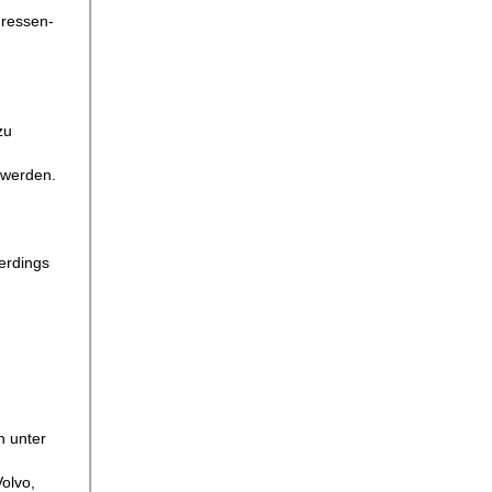
dressen-
zu
 werden.
erdings
n unter
olvo,