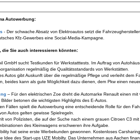
ema Autowerbung:
os
- Der schwache Absatz von Elektroautos setzt die Fahrzeughersteller
Deutsches Kfz-Gewerbes eine Social-Media-Kampagne.
 die Sie auch interessieren könnten:
il GmbH sucht Testkunden für Werkstatttests. Im Auftrag von Autohäu
norganisation regelmäßig die Qualitätsstandards von Werkstätten.
s Autos gibt Auskunft über die regelmäßige Pflege und verleiht dem 
ren, beides kann als gute Möglichkeit dazu dienen, dem Pkw einen neu
dung
– Für den elektrischen Zoe dreht die Automarke Renault einen mit 
ilder betonen die wichtigsten Highlights des E-Autos.
elen Fällen spielt die Autowerbung eine entscheidende Rolle für den Fa
von Autos gelten gewisse Spielregeln.
hlt von Polizisten, die auf der Suche nach einem grauen Citroen C3 mi
mbinationen des Kleinwagens erschweren ihre Aufgabe.
bility hat seine erste Werbekunden gewonnen. Kostenloses Carsharing
die Idee des Start-ups UZE Mobilty. Das Unternehmen aus Aachen finanz