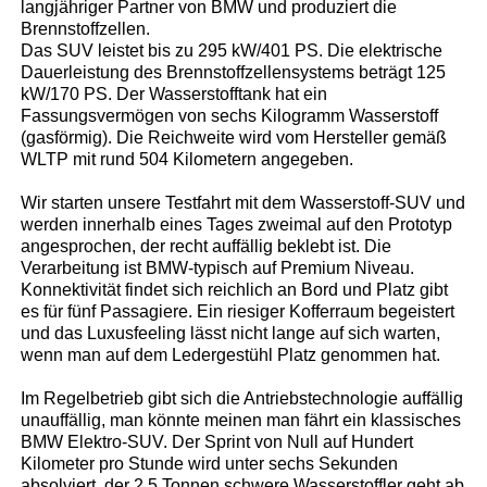
langjähriger Partner von BMW und produziert die
Brennstoffzellen.
Das SUV leistet bis zu 295 kW/401 PS. Die elektrische
Dauerleistung des Brennstoffzellensystems beträgt 125
kW/170 PS. Der Wasserstofftank hat ein
Fassungsvermögen von sechs Kilogramm Wasserstoff
(gasförmig). Die Reichweite wird vom Hersteller gemäß
WLTP mit rund 504 Kilometern angegeben.
Wir starten unsere Testfahrt mit dem Wasserstoff-SUV und
werden innerhalb eines Tages zweimal auf den Prototyp
angesprochen, der recht auffällig beklebt ist. Die
Verarbeitung ist BMW-typisch auf Premium Niveau.
Konnektivität findet sich reichlich an Bord und Platz gibt
es für fünf Passagiere. Ein riesiger Kofferraum begeistert
und das Luxusfeeling lässt nicht lange auf sich warten,
wenn man auf dem Ledergestühl Platz genommen hat.
Im Regelbetrieb gibt sich die Antriebstechnologie auffällig
unauffällig, man könnte meinen man fährt ein klassisches
BMW Elektro-SUV. Der Sprint von Null auf Hundert
Kilometer pro Stunde wird unter sechs Sekunden
absolviert, der 2,5 Tonnen schwere Wasserstoffler geht ab