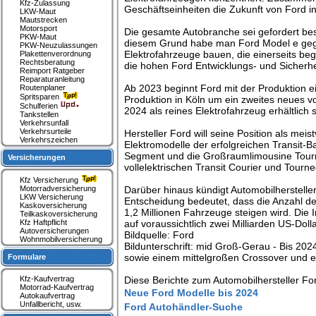
Kfz-Zulassung
Geschäftseinheiten die Zukunft von Ford 
LKW-Maut
Mautstrecken
Motorsport
Die gesamte Autobranche sei gefordert bes
PKW-Maut
diesem Grund habe man Ford Model e gegrü
PKW-Neuzulassungen
Elektrofahrzeuge bauen, die einerseits beg
Plakettenverordnung
Rechtsberatung
die hohen Ford Entwicklungs- und Sicherhei
Reimport Ratgeber
Reparaturanleitung
Ab 2023 beginnt Ford mit der Produktion ei
Routenplaner
Spritsparen
Produktion in Köln um ein zweites neues vo
Schulferien
2024 als reines Elektrofahrzeug erhältlich
Tankstellen
Verkehrsunfall
Verkehrsurteile
Hersteller Ford will seine Position als me
Verkehrszeichen
Elektromodelle der erfolgreichen Transit-
Segment und die Großraumlimousine Tourne
Versicherungen
vollelektrischen Transit Courier und Tourne
Kfz Versicherung
Motorradversicherung
Darüber hinaus kündigt Automobilhersteller
LKW Versicherung
Entscheidung bedeutet, dass die Anzahl de
Kaskoversicherung
1,2 Millionen Fahrzeuge steigen wird. Die 
Teilkaskoversicherung
Kfz Haftpflicht
auf voraussichtlich zwei Milliarden US-Doll
Autoversicherungen
Bildquelle: Ford
Wohnmobilversicherung
Bildunterschrift: mid Groß-Gerau - Bis 20
sowie einem mittelgroßen Crossover und e
Formulare
Kfz-Kaufvertrag
Diese Berichte zum Automobilhersteller Fo
Motorrad-Kaufvertrag
Neue Ford Modelle bis 2024
Autokaufvertrag
Unfallbericht, usw.
Ford Autohändler-Suche