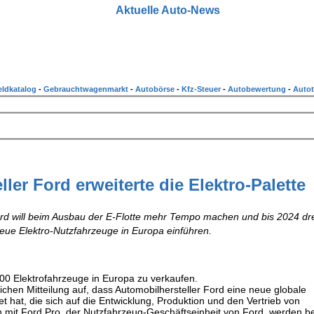
Aktuelle Auto-News
ldkatalog
-
Gebrauchtwagenmarkt
-
Autobörse
-
Kfz-Steuer
-
Autobewertung
-
Autot
ler Ford erweiterte die Elektro-Palette
ord will beim Ausbau der E-Flotte mehr Tempo machen und bis 2024 dr
neue Elektro-Nutzfahrzeuge in Europa einführen.
000 Elektrofahrzeuge in Europa zu verkaufen.
ichen Mitteilung auf, dass Automobilhersteller Ford eine neue globale
t hat, die sich auf die Entwicklung, Produktion und den Vertrieb von
 mit Ford Pro, der Nutzfahrzeug-Geschäftseinheit von Ford, werden b