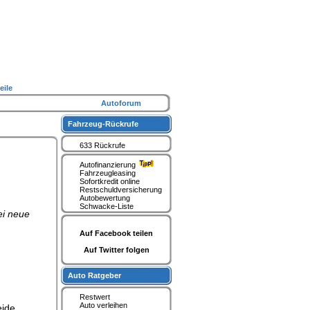
eile
Autoforum
Fahrzeug-Rückrufe
633 Rückrufe
Autofinanzierung
Fahrzeugleasing
Sofortkredit online
Restschuldversicherung
Autobewertung
Schwacke-Liste
ei neue
Auf Facebook teilen
Auf Twitter folgen
Auto Ratgeber
Restwert
Auto verleihen
eide