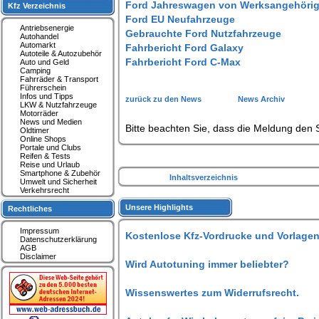
Ford Jahreswagen von Werksangehöri
Kfz Verzeichnis
Ford EU Neufahrzeuge
Antriebsenergie
Gebrauchte Ford Nutzfahrzeuge
Autohandel
Automarkt
Fahrbericht Ford Galaxy
Autoteile & Autozubehör
Fahrbericht Ford C-Max
Auto und Geld
Camping
Fahrräder & Transport
Führerschein
Infos und Tipps
zurück zu den News
News Archiv
LKW & Nutzfahrzeuge
Motorräder
News und Medien
Bitte beachten Sie, dass die Meldung den S
Oldtimer
Online Shops
Portale und Clubs
Reifen & Tests
Reise und Urlaub
Smartphone & Zubehör
Inhaltsverzeichnis
Umwelt und Sicherheit
Verkehrsrecht
Unsere Highlights
Rechtliches
Impressum
Kostenlose Kfz-Vordrucke und Vorlagen
Datenschutzerklärung
AGB
Disclaimer
Wird Autotuning immer beliebter?
Wissenswertes zum Widerrufsrecht.