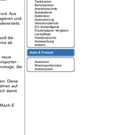
Tankkarten
Benzinpreise
Antriebstechnik
Autobatterie
Ford. Aus
Reifentest
agieren und
Autoreisezug
ndererseits
Verkehrsdienste
EG-Kontrollgerät
Routenplaner Vergleich
Lackpflege
oll die
Handysprüche
Autowerbung
Puma ab
weitere...
Auto & Freizeit
r neue
ansporter-
Autokinos
Motorsporttermine
rzeuge, die
Automuseen
gen. Diese
ahren auf
ich damit
g Mach-E