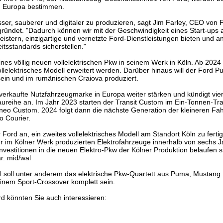
in Europa bestimmen.
ser, sauberer und digitaler zu produzieren, sagt Jim Farley, CEO von 
ndet. "Dadurch können wir mit der Geschwindigkeit eines Start-ups 
eistern, einzigartige und vernetzte Ford-Dienstleistungen bieten und a
tsstandards sicherstellen."
nes völlig neuen vollelektrischen Pkw in seinem Werk in Köln. Ab 2024 s
llelektrisches Modell erweitert werden. Darüber hinaus will der Ford 
 sein und im rumänischen Craiova produziert.
istverkaufte Nutzfahrzeugmarke in Europa weiter stärken und kündigt vie
Baureihe an. Im Jahr 2023 starten der Transit Custom im Ein-Tonnen-Tr
o Custom. 2024 folgt dann die nächste Generation der kleineren Fah
o Courier.
 Ford an, ein zweites vollelektrisches Modell am Standort Köln zu ferti
r im Kölner Werk produzierten Elektrofahrzeuge innerhalb von sechs J
Investitionen in die neuen Elektro-Pkw der Kölner Produktion belaufen s
ar. mid/wal
24 soll unter anderem das elektrische Pkw-Quartett aus Puma, Mustan
inem Sport-Crossover komplett sein.
rd könnten Sie auch interessieren: