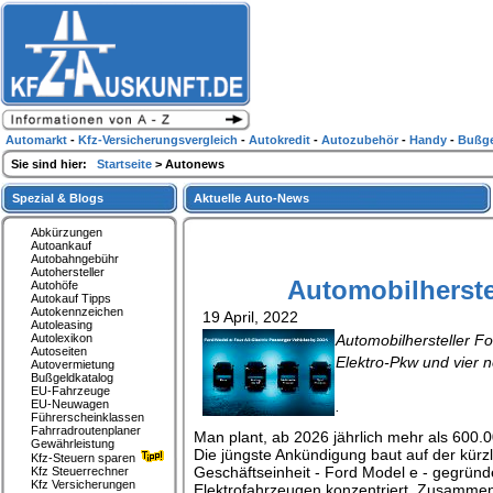
Automarkt
-
Kfz-Versicherungsvergleich
-
Autokredit
-
Autozubehör
-
Handy
-
Bußge
Sie sind hier:
Startseite
> Autonews
Spezial & Blogs
Aktuelle Auto-News
Abkürzungen
Autoankauf
Autobahngebühr
Autohersteller
Automobilherstel
Autohöfe
Autokauf Tipps
Autokennzeichen
19 April, 2022
Autoleasing
Autolexikon
Automobilhersteller F
Autoseiten
Elektro-Pkw und vier 
Autovermietung
Bußgeldkatalog
EU-Fahrzeuge
EU-Neuwagen
.
Führerscheinklassen
Fahrradroutenplaner
Man plant, ab 2026 jährlich mehr als 600.
Gewährleistung
Die jüngste Ankündigung baut auf der kürzl
Kfz-Steuern sparen
Geschäftseinheit - Ford Model e - gegründe
Kfz Steuerrechner
Kfz Versicherungen
Elektrofahrzeugen konzentriert. Zusammen