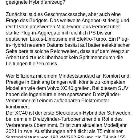
geeignete Hybridfahrzeug?
Zunächst ist dies Geschmackssache, aber auch eine
Frage des Budgets. Das weltweite Angebot ist riesig und
reicht vom preiswerten Mild-Hybrid aus Fernost über
starke Plug-in-Aggregate mit reichlich PS bis zur
deutschen Luxus-Limousine mit Elektro-Turbo. Ein Plug-
in-Hybrid neueren Datums besitzt auf batterieelektrischer
Seite bereits solche Reichweiten, dass auf dem Weg zur
Arbeit und zurück überhaupt kein Sprit mehr durch die
Leitungen fließen muss.
Wer Effizienz mit einem Mindeststandard an Komfort und
Prestige in Einklang bringen will, könnte zu kompakten
Modellen wie dem Volvo XC40 greifen. Bei diesem SUV
haben die Ingenieure einen sparsamen Dreizylinder-
Verbrenner mit einem aufladbaren Elektromotor
kombiniert.
Der XC40 ist der erste Steckdosen-Hybrid der Schweden,
bei dem ein Dreizylinder-Turbobenziner die Rolle des
Verbrenners übernimmt. Er ist zum aktuellen Modelljahr
2021 in zwei Ausführungen erhältlich: als T5 mit einer
Systemleistung von 192 kW/262 PS und als T4 mit 155