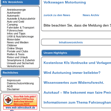
Volkswagen Motortuning
Kfz Verzeichnis
Antriebsenergie
Autohandel
zurück zu den News
News Archiv
Automarkt
Autoteile & Autozubehör
Auto und Geld
Camping
Bitte beachten Sie, dass die Meldung den S
Fahrräder & Transport
Führerschein
Infos und Tipps
LKW & Nutzfahrzeuge
Motorräder
News und Medien
Inhaltsverzeichnis
Oldtimer
Online Shops
Portale und Clubs
Unsere Highlights
Reifen & Tests
Reise und Urlaub
Smartphone & Zubehör
Kostenlose Kfz-Vordrucke und Vorlagen
Umwelt und Sicherheit
Verkehrsrecht
Wird Autotuning immer beliebter?
Rechtliches
Impressum
Wissenswertes zum Widerrufsrecht.
Datenschutzerklärung
AGB
Disclaimer
Autokauf – Wie bekommt man faire Prei
Informationen zum Thema Fahrzeughan