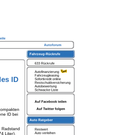
eile
Autoforum
Fahrzeug-Rückrufe
633 Rückrufe
Autofinanzierung
Fahrzeugleasing
des ID
Sofortkredit online
Restschuldversicherung
Autobewertung
Schwacke-Liste
Auf Facebook teilen
 kompakten
Auf Twitter folgen
ene ID bei
Auto Ratgeber
en Radstand
Restwert
4 Liter).
Auto verleihen