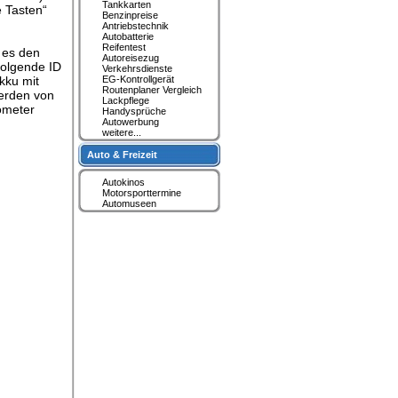
Tankkarten
e Tasten“
Benzinpreise
Antriebstechnik
Autobatterie
Reifentest
 es den
Autoreisezug
folgende ID
Verkehrsdienste
kku mit
EG-Kontrollgerät
Routenplaner Vergleich
werden von
Lackpflege
lometer
Handysprüche
Autowerbung
weitere...
Auto & Freizeit
Autokinos
Motorsporttermine
Automuseen