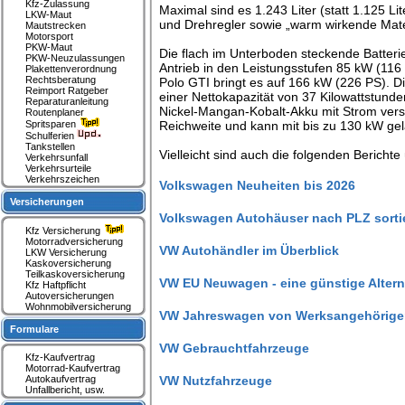
Kfz-Zulassung
Maximal sind es 1.243 Liter (statt 1.125 Li
LKW-Maut
und Drehregler sowie „warm wirkende Mater
Mautstrecken
Motorsport
PKW-Maut
Die flach im Unterboden steckende Batter
PKW-Neuzulassungen
Antrieb in den Leistungsstufen 85 kW (116
Plakettenverordnung
Rechtsberatung
Polo GTI bringt es auf 166 kW (226 PS). 
Reimport Ratgeber
einer Nettokapazität von 37 Kilowattstund
Reparaturanleitung
Nickel-Mangan-Kobalt-Akku mit Strom verso
Routenplaner
Spritsparen
Reichweite und kann mit bis zu 130 kW g
Schulferien
Tankstellen
Vielleicht sind auch die folgenden Bericht
Verkehrsunfall
Verkehrsurteile
Verkehrszeichen
Volkswagen Neuheiten bis 2026
Versicherungen
Volkswagen Autohäuser nach PLZ sorti
Kfz Versicherung
Motorradversicherung
VW Autohändler im Überblick
LKW Versicherung
Kaskoversicherung
Teilkaskoversicherung
VW EU Neuwagen - eine günstige Altern
Kfz Haftpflicht
Autoversicherungen
Wohnmobilversicherung
VW Jahreswagen von Werksangehörigen
Formulare
VW Gebrauchtfahrzeuge
Kfz-Kaufvertrag
Motorrad-Kaufvertrag
Autokaufvertrag
VW Nutzfahrzeuge
Unfallbericht, usw.