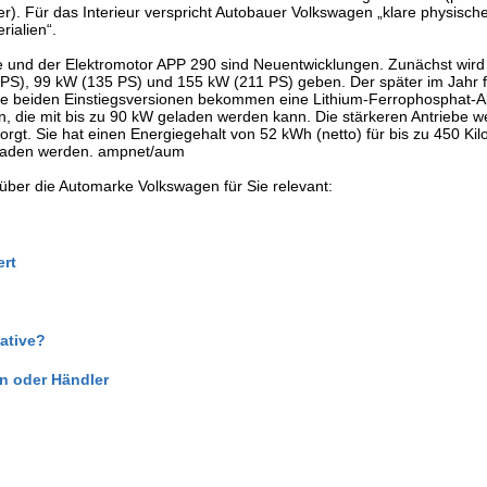
ter). Für das Interieur verspricht Autobauer Volkswagen „klare physisch
ialien“.
ie und der Elektromotor APP 290 sind Neuentwicklungen. Zunächst wird
 PS), 99 kW (135 PS) und 155 kW (211 PS) geben. Der später im Jahr 
Die beiden Einstiegsversionen bekommen eine Lithium-Ferrophosphat-A
en, die mit bis zu 90 kW geladen werden kann. Die stärkeren Antriebe 
rgt. Sie hat einen Energiegehalt von 52 kWh (netto) für bis zu 450 Ki
eladen werden. ampnet/aum
e über die Automarke Volkswagen für Sie relevant:
ert
ative?
 oder Händler