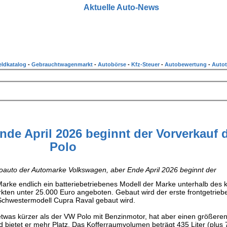
Aktuelle Auto-News
ldkatalog
-
Gebrauchtwagenmarkt
-
Autobörse
-
Kfz-Steuer
-
Autobewertung
-
Autot
nde April 2026 beginnt der Vorverkauf 
Polo
roauto der Automarke Volkswagen, aber Ende April 2026 beginnt der
e Marke endlich ein batteriebetriebenes Modell der Marke unterhalb des
ärkten unter 25.000 Euro angeboten. Gebaut wird der erste frontgetrieb
 Schwestermodell Cupra Raval gebaut wird.
 etwas kürzer als der VW Polo mit Benzinmotor, hat aber einen größer
d bietet er mehr Platz. Das Kofferraumvolumen beträgt 435 Liter (plus 7