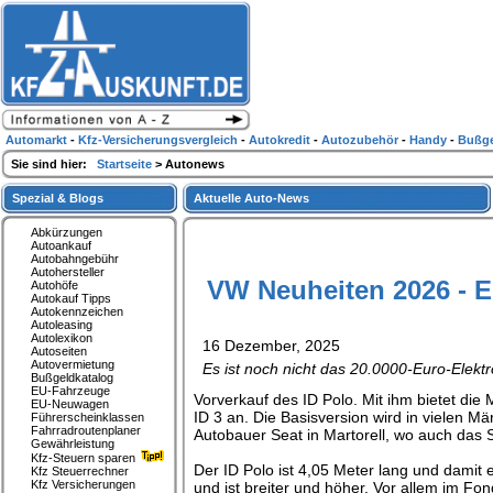
Automarkt
-
Kfz-Versicherungsvergleich
-
Autokredit
-
Autozubehör
-
Handy
-
Bußge
Sie sind hier:
Startseite
> Autonews
Spezial & Blogs
Aktuelle Auto-News
Abkürzungen
Autoankauf
Autobahngebühr
Autohersteller
VW Neuheiten 2026 - E
Autohöfe
Autokauf Tipps
Autokennzeichen
Autoleasing
Autolexikon
16 Dezember, 2025
Autoseiten
Autovermietung
Es ist noch nicht das 20.0000-Euro-Elekt
Bußgeldkatalog
EU-Fahrzeuge
Vorverkauf des ID Polo. Mit ihm bietet di
EU-Neuwagen
ID 3 an. Die Basisversion wird in vielen M
Führerscheinklassen
Fahrradroutenplaner
Autobauer Seat in Martorell, wo auch das
Gewährleistung
Kfz-Steuern sparen
Der ID Polo ist 4,05 Meter lang und damit
Kfz Steuerrechner
Kfz Versicherungen
und ist breiter und höher. Vor allem im Fon