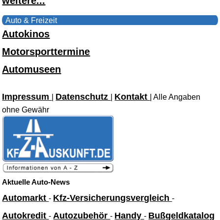
weitere...
Auto & Freizeit
Autokinos
Motorsporttermine
Automuseen
Impressum
Datenschutz
Kontakt
|
|
| Alle Angaben
ohne Gewähr
Aktuelle Auto-News
Automarkt
Kfz-Versicherungsvergleich
-
-
Autokredit
Autozubehör
Handy
Bußgeldkatalog
-
-
-