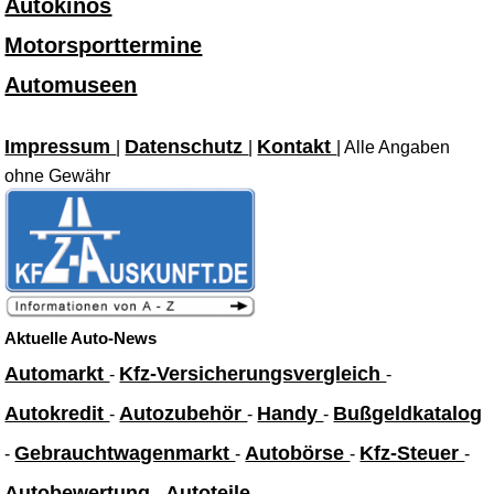
Autokinos
Motorsporttermine
Automuseen
Impressum
Datenschutz
Kontakt
|
|
| Alle Angaben
ohne Gewähr
Aktuelle Auto-News
Automarkt
Kfz-Versicherungsvergleich
-
-
Autokredit
Autozubehör
Handy
Bußgeldkatalog
-
-
-
Gebrauchtwagenmarkt
Autobörse
Kfz-Steuer
-
-
-
-
Autobewertung
Autoteile
-