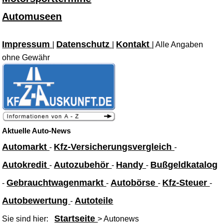
Automuseen
Impressum
Datenschutz
Kontakt
|
|
| Alle Angaben
ohne Gewähr
Aktuelle Auto-News
Automarkt
Kfz-Versicherungsvergleich
-
-
Autokredit
Autozubehör
Handy
Bußgeldkatalog
-
-
-
Gebrauchtwagenmarkt
Autobörse
Kfz-Steuer
-
-
-
-
Autobewertung
Autoteile
-
Startseite
Sie sind hier:
> Autonews