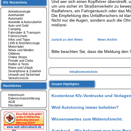
Und wer sich einen Kopfhörer überstreift, 
Kfz Verzeichnis
um uns sicher im Straßenverkehr zu beweg
Radfahrers, ein Fahrgeräusch oder das Ma
Antriebsenergie
Autohandel
Die Empfehlung des Unfallforschers ist kl
Automarkt
Nicht nur die Augen, sondern auch die Ohr
Autoteile & Autozubehör
mid/arei
Auto und Geld
Camping
Fahrräder & Transport
Führerschein
Infos und Tipps
zurück zu den News
News Archiv
LKW & Nutzfahrzeuge
Motorräder
News und Medien
Bitte beachten Sie, dass die Meldung den S
Oldtimer
Online Shops
Portale und Clubs
Reifen & Tests
Reise und Urlaub
Smartphone & Zubehör
Inhaltsverzeichnis
Umwelt und Sicherheit
Verkehrsrecht
Unsere Highlights
Rechtliches
Impressum
Kostenlose Kfz-Vordrucke und Vorlagen
Datenschutzerklärung
AGB
Disclaimer
Wird Autotuning immer beliebter?
Wissenswertes zum Widerrufsrecht.
Autokauf – Wie bekommt man faire Prei