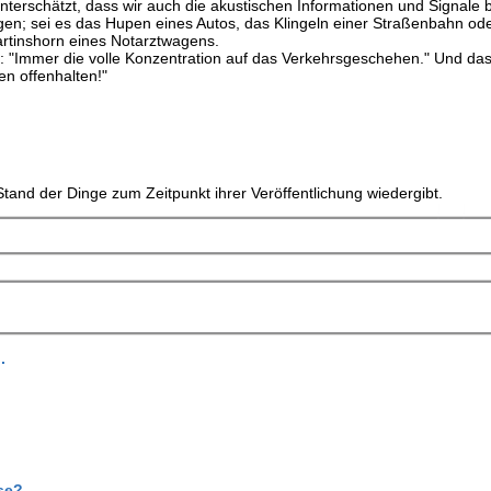
unterschätzt, dass wir auch die akustischen Informationen und Signale
en; sei es das Hupen eines Autos, das Klingeln einer Straßenbahn ode
rtinshorn eines Notarztwagens.
ar: "Immer die volle Konzentration auf das Verkehrsgeschehen." Und da
en offenhalten!"
tand der Dinge zum Zeitpunkt ihrer Veröffentlichung wiedergibt.
.
se?