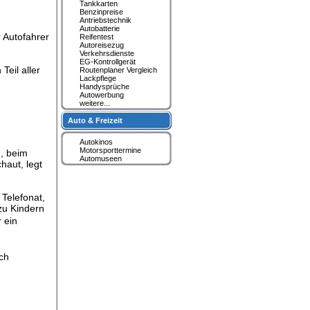
Tankkarten
Benzinpreise
Antriebstechnik
Autobatterie
 Autofahrer
Reifentest
Autoreisezug
Verkehrsdienste
EG-Kontrollgerät
eil aller
Routenplaner Vergleich
Lackpflege
Handysprüche
Autowerbung
weitere...
Auto & Freizeit
Autokinos
Motorsporttermine
n, beim
Automuseen
haut, legt
 Telefonat,
zu Kindern
r ein
ich