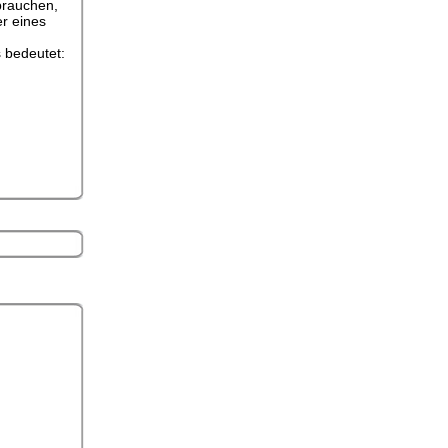
 brauchen,
r eines
s bedeutet: