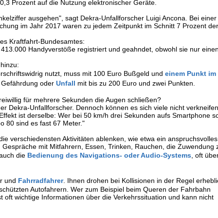
0,3 Prozent auf die Nutzung elektronischer Geräte.
elziffer ausgehen", sagt Dekra-Unfallforscher Luigi Ancona. Bei einer
chung im Jahr 2017 waren zu jedem Zeitpunkt im Schnitt 7 Prozent der
es Kraftfahrt-Bundesamtes:
13.000 Handyverstöße registriert und geahndet, obwohl sie nur einen T
 hinzu:
rschriftswidrig nutzt, muss mit 100 Euro Bußgeld und
einem Punkt im
i Gefährdung oder
Unfall
mit bis zu 200 Euro und zwei Punkten.
eiwillig für mehrere Sekunden die Augen schließen?
 der Dekra-Unfallforscher. Dennoch können es sich viele nicht verkneife
Effekt ist derselbe: Wer bei 50 km/h drei Sekunden aufs Smartphone sc
o 80 sind es fast 67 Meter."
ie verschiedensten Aktivitäten ablenken, wie etwa ein anspruchsvolles
 Gespräche mit Mitfahrern, Essen, Trinken, Rauchen, die Zuwendung 
 auch die
Bedienung des Navigations- oder Audio-Systems
, oft übe
er und
Fahrradfahrer
. Ihnen drohen bei Kollisionen in der Regel erhebl
schützten Autofahrern. Wer zum Beispiel beim Queren der Fahrbahn
st oft wichtige Informationen über die Verkehrssituation und kann nicht