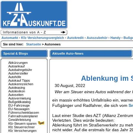
Automarkt
-
Kfz-Versicherungsvergleich
-
Autokredit
-
Autozubehör
-
Handy
-
Bußge
Sie sind hier:
Startseite
> Autonews
Spezial & Blogs
Aktuelle Auto-News
Abkürzungen
Autoankauf
Autobahngebühr
Autohersteller
Ablenkung im S
Autohöfe
Autokauf Tipps
Autokennzeichen
30 August, 2022
Autoleasing
Autolexikon
Wer am Steuer eines Autos während der Fah
Autoseiten
Autovermietung
ein massiv erhöhtes Unfallrisiko ein, warn
Bußgeldkatalog
Fußgänger und Radfahrer, die sich vom
S
EU-Fahrzeuge
EU-Neuwagen
Führerscheinklassen
Laut einer Studie des AZT (Allianz Zentrum
Fahrradroutenplaner
Gewährleistung
Verletzten. Dies würde bedeuten:
Kfz-Steuern sparen
Ablenkung führt im Straßenverkehr zu mehr G
Kfz Steuerrechner
nicht wider. Auf die erstmals für das Jahr
Kfz Versicherungen