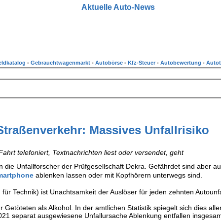
Aktuelle Auto-News
ldkatalog
-
Gebrauchtwagenmarkt
-
Autobörse
-
Kfz-Steuer
-
Autobewertung
-
Autot
traßenverkehr: Massives Unfallrisiko
rt telefoniert, Textnachrichten liest oder versendet, geht
en die Unfallforscher der Prüfgesellschaft Dekra. Gefährdet sind aber a
martphone
ablenken lassen oder mit Kopfhörern unterwegs sind.
 für Technik) ist Unachtsamkeit der Auslöser für jeden zehnten Autounfa
etöteten als Alkohol. In der amtlichen Statistik spiegelt sich dies all
 2021 separat ausgewiesene Unfallursache Ablenkung entfallen insgesam