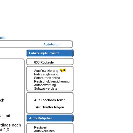
eile
Autoforum
Fahrzeug-Rückrufe
633 Rückrufe
Autofinanzierung
Fahrzeugleasing
Sofortkredit online
Restschuldversicherung
Autobewertung
Schwacke-Liste
uch
Auf Facebook teilen
Auf Twitter folgen
ll mit
Auto Ratgeber
erdings noch
Restwert
t 2,0
Auto verleihen