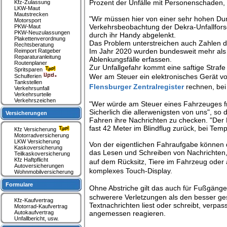
Prozent der Unfälle mit Personenschaden, 
Kfz-Zulassung
LKW-Maut
Mautstrecken
"Wir müssen hier von einer sehr hohen Dunk
Motorsport
Verkehrsbeobachtung der Dekra-Unfallfors
PKW-Maut
PKW-Neuzulassungen
durch ihr Handy abgelenkt.
Plakettenverordnung
Das Problem unterstreichen auch Zahlen d
Rechtsberatung
Im Jahr 2020 wurden bundesweit mehr als 4
Reimport Ratgeber
Reparaturanleitung
Ablenkungsfälle erfassen.
Routenplaner
Zur Unfallgefahr kommt eine saftige Strafe
Spritsparen
Wer am Steuer ein elektronisches Gerät vo
Schulferien
Tankstellen
Flensburger Zentralregister
rechnen, be
Verkehrsunfall
Verkehrsurteile
Verkehrszeichen
"Wer würde am Steuer eines Fahrzeuges fr
Sicherlich die allerwenigsten von uns", so
Versicherungen
Fahren ihre Nachrichten zu checken. "Der 
fast 42 Meter im Blindflug zurück, bei Temp
Kfz Versicherung
Motorradversicherung
LKW Versicherung
Von der eigentlichen Fahraufgabe können d
Kaskoversicherung
das Lesen und Schreiben von Nachrichten,
Teilkaskoversicherung
Kfz Haftpflicht
auf dem Rücksitz, Tiere im Fahrzeug oder
Autoversicherungen
komplexes Touch-Display.
Wohnmobilversicherung
Formulare
Ohne Abstriche gilt das auch für Fußgäng
schwerere Verletzungen als den besser ge
Kfz-Kaufvertrag
Textnachrichten liest oder schreibt, verpas
Motorrad-Kaufvertrag
Autokaufvertrag
angemessen reagieren.
Unfallbericht, usw.