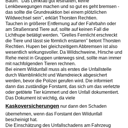
Baum. "Das Lenkrad gut festhalten, keine
Lenkbewegungen machen und so gut es geht bremsen -
das sollte die Grundreaktion bei einem plötzlichen
Wildwechsel sein", erklärt Thorsten Rechtien.
Tauchen in größerer Entfernung auf der Fahrbahn oder
am Straßenrand Tiere auf, sollte auf keinen Fall die
Lichthupe betätigt werden. "Grelles Fernlicht erschreckt
die Tiere und lässt sie förmlich erstarren" betont Thorsten
Rechtien. Hupen bei gleichzeitigem Abbremsen ist also
wesentlich wirkungsvoller. Da Wildschweine, Hirsche und
Rehe meist in Gruppen unterwegs sind, sollte man immer
mit nachfolgenden Tieren rechnen.
Bei einem Wildunfall muss als erstes die Unfallstelle
durch Warnblinklicht und Warndreieck abgesichert
werden, bevor die Polizei gerufen wird. Die informiert
dann das zuständige Forstamt, das sich um das verletzte
oder getötete Tier kümmert und den Unfall dokumentiert.
Das Dokument ist wichtig, da viele
Kaskoversicherungen
nur dann den Schaden
übernehmen, wenn das Forstamt den Wildunfall
bescheinigt hat.
Die Einschätzung des Unfallschadens am Fahrzeug