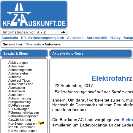
Automarkt
-
Kfz-Versicherungsvergleich
-
Autokredit
-
Autozubehör
-
Handy
-
Bußge
Sie sind hier:
Startseite
> Autonews
Spezial & Blogs
Aktuelle Auto-News
Abkürzungen
Autoankauf
Autobahngebühr
Autohersteller
Elektrofahr
Autohöfe
Autokauf Tipps
Autokennzeichen
22 September, 2017
Autoleasing
Autolexikon
Elektrofahrzeuge sind auf der Straße noch
Autoseiten
Autovermietung
ändern. Um darauf vorbereitet zu sein, m
Bußgeldkatalog
Hochschule Darmstadt und vom Fraunhofer-I
EU-Fahrzeuge
EU-Neuwagen
neue Interfacebox.
Führerscheinklassen
Fahrradroutenplaner
Die Box kann AC-Ladevorgänge von
Elekt
Gewährleistung
Kfz-Steuern sparen
simulieren um Ladevorgänge an der Lades
Kfz Steuerrechner
Kfz Versicherungen