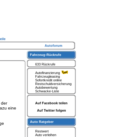
eile
Autoforum
Fahrzeug-Rückrufe
633 Rückrufe
Autofinanzierung
Fahrzeugleasing
Sofortkredit online
Restschuldversicherung
Autobewertung
Schwacke-Liste
 der
Auf Facebook teilen
dazu eine
Auf Twitter folgen
Auto Ratgeber
ge
Restwert
Auto verleihen