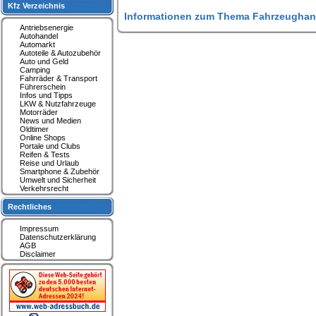
Kfz Verzeichnis
Informationen zum Thema Fahrzeughan
Antriebsenergie
Autohandel
Automarkt
Autoteile & Autozubehör
Auto und Geld
Camping
Fahrräder & Transport
Führerschein
Infos und Tipps
LKW & Nutzfahrzeuge
Motorräder
News und Medien
Oldtimer
Online Shops
Portale und Clubs
Reifen & Tests
Reise und Urlaub
Smartphone & Zubehör
Umwelt und Sicherheit
Verkehrsrecht
Rechtliches
Impressum
Datenschutzerklärung
AGB
Disclaimer