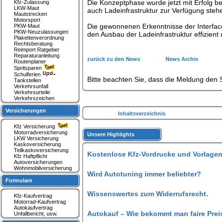
Die Konzeptphase wurde jetzt mit Erfolg b
Kfz-Zulassung
LKW-Maut
auch Ladeinfrastruktur zur Verfügung steh
Mautstrecken
Motorsport
Die gewonnenen Erkenntnisse der Interface
PKW-Maut
PKW-Neuzulassungen
den Ausbau der Ladeinfrastruktur effizient
Plakettenverordnung
Rechtsberatung
Reimport Ratgeber
Reparaturanleitung
zurück zu den News
News Archiv
Routenplaner
Spritsparen
Schulferien
Bitte beachten Sie, dass die Meldung den S
Tankstellen
Verkehrsunfall
Verkehrsurteile
Verkehrszeichen
Versicherungen
Inhaltsverzeichnis
Kfz Versicherung
Motorradversicherung
Unsere Highlights
LKW Versicherung
Kaskoversicherung
Teilkaskoversicherung
Kostenlose Kfz-Vordrucke und Vorlagen
Kfz Haftpflicht
Autoversicherungen
Wohnmobilversicherung
Wird Autotuning immer beliebter?
Formulare
Wissenswertes zum Widerrufsrecht.
Kfz-Kaufvertrag
Motorrad-Kaufvertrag
Autokaufvertrag
Autokauf – Wie bekommt man faire Prei
Unfallbericht, usw.