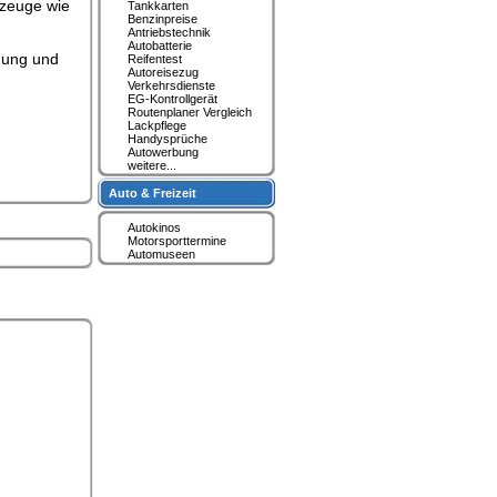
rzeuge wie
Tankkarten
Benzinpreise
Antriebstechnik
Autobatterie
anung und
Reifentest
Autoreisezug
Verkehrsdienste
EG-Kontrollgerät
Routenplaner Vergleich
Lackpflege
Handysprüche
Autowerbung
weitere...
Auto & Freizeit
Autokinos
Motorsporttermine
Automuseen