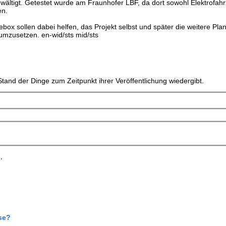
ewältigt. Getestet wurde am Fraunhofer LBF, da dort sowohl Elektrofah
en.
box sollen dabei helfen, das Projekt selbst und später die weitere Pl
 umzusetzen. en-wid/sts mid/sts
tand der Dinge zum Zeitpunkt ihrer Veröffentlichung wiedergibt.
.
se?