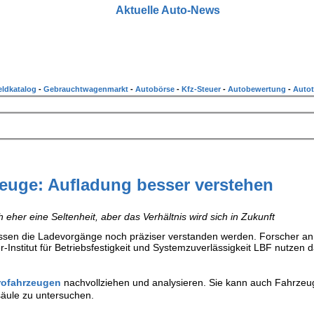
Aktuelle Auto-News
ldkatalog
-
Gebrauchtwagenmarkt
-
Autobörse
-
Kfz-Steuer
-
Autobewertung
-
Autot
zeuge: Aufladung besser verstehen
 eher eine Seltenheit, aber das Verhältnis wird sich in Zukunft
üssen die Ladevorgänge noch präziser verstanden werden. Forscher an
nstitut für Betriebsfestigkeit und Systemzuverlässigkeit LBF nutzen 
rofahrzeugen
nachvollziehen und analysieren. Sie kann auch Fahrzeu
äule zu untersuchen.