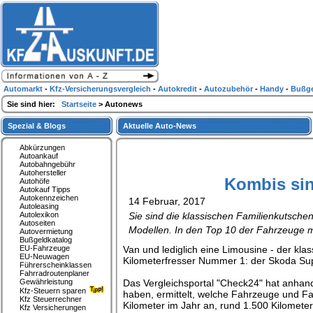
Automarkt
-
Kfz-Versicherungsvergleich
-
Autokredit
-
Autozubehör
-
Handy
-
Bußge
Sie sind hier:
Startseite
> Autonews
Spezial & Blogs
Aktuelle Auto-News
Abkürzungen
Autoankauf
Autobahngebühr
Autohersteller
Kombis sin
Autohöfe
Autokauf Tipps
Autokennzeichen
14 Februar, 2017
Autoleasing
Autolexikon
Sie sind die klassischen Familienkutschen
Autoseiten
Modellen. In den Top 10 der Fahrzeuge mi
Autovermietung
Bußgeldkatalog
EU-Fahrzeuge
Van und lediglich eine Limousine - der klas
EU-Neuwagen
Kilometerfresser Nummer 1: der Skoda Su
Führerscheinklassen
Fahrradroutenplaner
Gewährleistung
Das Vergleichsportal "Check24" hat anhan
Kfz-Steuern sparen
haben, ermittelt, welche Fahrzeuge und Fa
Kfz Steuerrechner
Kilometer im Jahr an, rund 1.500 Kilometer
Kfz Versicherungen