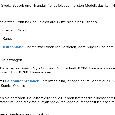
Skoda Superb und Hyundai i40, gefolgt vom ersten Modell, das kein k
 ersten Zehn ist Opel, gleich drei Blitze sind hier zu finden.
ourer auf Platz 6
en Rang.
n Deutschland
- ist mit zwei Modellen vertreten, dem Superb und dem
d Kleinstwagen.
 Halter eines Smart City - Coupés (Durchschnitt: 8.284 Kilometer) sowi
eugeot 106 (8.760 Kilometer) an.
 mit
Saisonkennzeichen
unterwegs sind, bringen es im Schnitt auf 10.
e Kombi-Modelle.
en sie gefahren. Bei einem Alter ab 20 Jahren beträgt die durchschnittl
meter im Jahr. Maximal fünfjährige Autos legen durchschnittlich noch f
ren - Spartipps rund ums Auto: