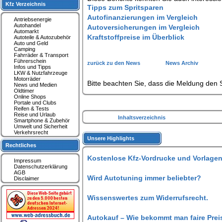
Kfz Verzeichnis
Tipps zum Spritsparen
Autofinanzierungen im Vergleich
Antriebsenergie
Autohandel
Autoversicherungen im Vergleich
Automarkt
Kraftstoffpreise im Überblick
Autoteile & Autozubehör
Auto und Geld
Camping
Fahrräder & Transport
Führerschein
zurück zu den News
News Archiv
Infos und Tipps
LKW & Nutzfahrzeuge
Motorräder
Bitte beachten Sie, dass die Meldung den S
News und Medien
Oldtimer
Online Shops
Portale und Clubs
Reifen & Tests
Reise und Urlaub
Inhaltsverzeichnis
Smartphone & Zubehör
Umwelt und Sicherheit
Verkehrsrecht
Unsere Highlights
Rechtliches
Kostenlose Kfz-Vordrucke und Vorlagen
Impressum
Datenschutzerklärung
AGB
Wird Autotuning immer beliebter?
Disclaimer
Wissenswertes zum Widerrufsrecht.
Autokauf – Wie bekommt man faire Prei