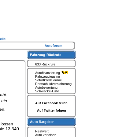
eile
Autoforum
Fahrzeug-Rückrufe
633 Rückrufe
Autofinanzierung
Fahrzeugleasing
Sofortkredit online
Restschuldversicherung
Autobewertung
Schwacke-Liste
mbi-
 ein
Auf Facebook teilen
en.
Auf Twitter folgen
Auto Ratgeber
hlossen
sie 13.340
Restwert
Auto verleihen