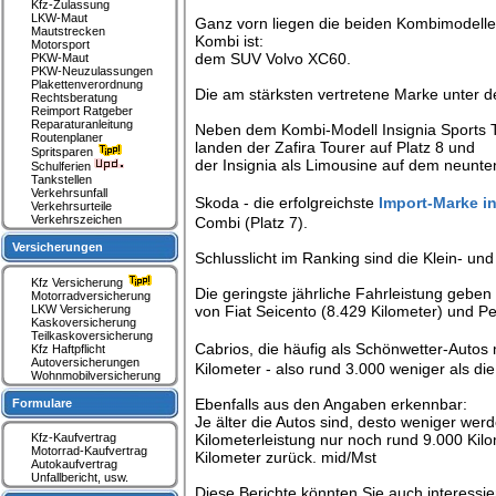
Kfz-Zulassung
LKW-Maut
Ganz vorn liegen die beiden Kombimodelle 
Mautstrecken
Kombi ist:
Motorsport
dem SUV Volvo XC60.
PKW-Maut
PKW-Neuzulassungen
Plakettenverordnung
Die am stärksten vertretene Marke unter den
Rechtsberatung
Reimport Ratgeber
Reparaturanleitung
Neben dem Kombi-Modell Insignia Sports T
Routenplaner
landen der Zafira Tourer auf Platz 8 und
Spritsparen
der Insignia als Limousine auf dem neunt
Schulferien
Tankstellen
Verkehrsunfall
Skoda - die erfolgreichste
Import-Marke i
Verkehrsurteile
Verkehrszeichen
Combi (Platz 7).
Versicherungen
Schlusslicht im Ranking sind die Klein- un
Kfz Versicherung
Die geringste jährliche Fahrleistung geben
Motorradversicherung
LKW Versicherung
von Fiat Seicento (8.429 Kilometer) und P
Kaskoversicherung
Teilkaskoversicherung
Cabrios, die häufig als Schönwetter-Autos
Kfz Haftpflicht
Autoversicherungen
Kilometer - also rund 3.000 weniger als di
Wohnmobilversicherung
Ebenfalls aus den Angaben erkennbar:
Formulare
Je älter die Autos sind, desto weniger werd
Kfz-Kaufvertrag
Kilometerleistung nur noch rund 9.000 Kilo
Motorrad-Kaufvertrag
Kilometer zurück. mid/Mst
Autokaufvertrag
Unfallbericht, usw.
Diese Berichte könnten Sie auch interessie