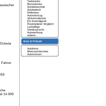
Tankkarten
Benzinpreise
lassischer
Antriebstechnik
Autobatterie
Reifentest
Autoreisezug
Verkehrsdienste
EG-Kontrollgerät
Routenplaner Vergleich
Lackpflege
Handysprüche
Autowerbung
weitere...
Auto & Freizeit
 Octavia
Autokinos
Motorsporttermine
Automuseen
e Fahrer
259
iche
ast 14.000