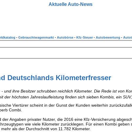
Aktuelle Auto-News
ldkatalog
-
Gebrauchtwagenmarkt
-
Autobörse
-
Kfz-Steuer
-
Autobewertung
-
Autot
d Deutschlands Kilometerfresser
 - und ihre Besitzer schrubben reichlich Kilometer. Die Rede ist von Ko
t der höchsten Jahreslaufleistung finden sich sieben Kombis, ein SUV,
sische Viertürer scheint in der Gunst der Kunden weiterhin zurückzufall
perb Combi.
d der Angaben privater Nutzer, die 2016 eine Kfz-Versicherung abgesc
hrzeugtypen wie viele Kilometer zurücklegen. Für einen Kombi geben 
 mehr als der Durchschnitt von 11.782 Kilometer.