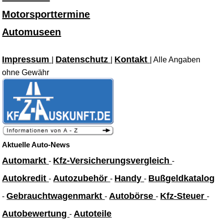
Motorsporttermine
Automuseen
Impressum
Datenschutz
Kontakt
|
|
| Alle Angaben
ohne Gewähr
Aktuelle Auto-News
Automarkt
Kfz-Versicherungsvergleich
-
-
Autokredit
Autozubehör
Handy
Bußgeldkatalog
-
-
-
Gebrauchtwagenmarkt
Autobörse
Kfz-Steuer
-
-
-
-
Autobewertung
Autoteile
-