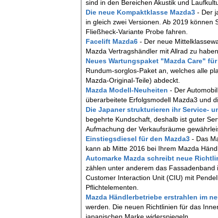
sind in den Bereichen Akustik und Laufkult
Die neue Kompaktklasse Mazda3
- Der 
in gleich zwei Versionen. Ab 2019 können 
Fließheck-Variante Probe fahren.
Facelift Mazda6
- Der neue Mittelklassew
Mazda Vertragshändler mit Allrad zu haben
Neues Wartungspaket "Mazda Care" fü
Rundum-sorglos-Paket an, welches alle pla
Mazda-Original-Teile) abdeckt.
Mazda Modell-Neuheiten
- Der Automobil
überarbeitete Erfolgsmodell Mazda3 und d
Die Japaner strukturieren ihr Service-
begehrte Kundschaft, deshalb ist guter Ser
Aufmachung der Verkaufsräume gewährleist
Einstiegsdiesel für den Mazda3
- Das M
kann ab Mitte 2016 bei Ihrem Mazda Händle
Automarke Mazda schreibt neue Richtlin
zählen unter anderem das Fassadenband 
Customer Interaction Unit (CIU) mit Pende
Pflichtelementen.
Mazda Händlerbetriebe erstrahlen im 
werden. Die neuen Richtlinien für das In
japanischen Marke widerspiegeln.