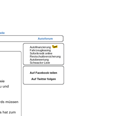
eile
Autoforum
Autofinanzierung
Fahrzeugleasing
Sofortkredit online
Restschuldversicherung
Autobewertung
Schwacke-Liste
Auf Facebook teilen
Auf Twitter folgen
wie
au und
ards müssen
e
a hat zum