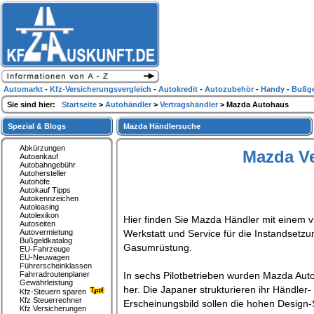
Automarkt
-
Kfz-Versicherungsvergleich
-
Autokredit
-
Autozubehör
-
Handy
-
Bußge
Sie sind hier:
Startseite
>
Autohändler
>
Vertragshändler
> Mazda Autohaus
Spezial & Blogs
Mazda Händlersuche
Abkürzungen
Mazda Ve
Autoankauf
Autobahngebühr
Autohersteller
Autohöfe
Autokauf Tipps
Autokennzeichen
Autoleasing
Autolexikon
Hier finden Sie Mazda Händler mit einem 
Autoseiten
Autovermietung
Werkstatt und Service für die Instandsetz
Bußgeldkatalog
Gasumrüstung.
EU-Fahrzeuge
EU-Neuwagen
Führerscheinklassen
Fahrradroutenplaner
In sechs Pilotbetrieben wurden Mazda Aut
Gewährleistung
her. Die Japaner strukturieren ihr Händler
Kfz-Steuern sparen
Kfz Steuerrechner
Erscheinungsbild sollen die hohen Design
Kfz Versicherungen