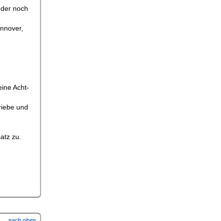
 der noch
nnover,
ine Acht-
riebe und
atz zu.
nach oben