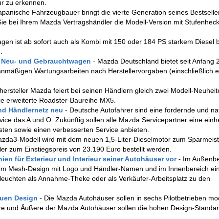
ur zu erkennen.
japanische Fahrzeugbauer bringt die vierte Generation seines Bestsell
Sie bei Ihrem Mazda Vertragshändler die Modell-Version mit Stufenheck
agen ist ab sofort auch als Kombi mit 150 oder 184 PS starkem Diesel 
.
r Neu- und Gebrauchtwagen
- Mazda Deutschland bietet seit Anfang 
nmäßigen Wartungsarbeiten nach Herstellervorgaben (einschließlich er
hersteller Mazda feiert bei seinen Händlern gleich zwei Modell-Neuheit
ie erweiterte Roadster-Baureihe MX5.
 und Händlernetz neu
- Deutsche Autofahrer sind eine fordernde und nat
vice das A und O. Zukünftig sollen alle Mazda Servicepartner eine einhe
en sowie einen verbesserten Service anbieten.
azda3-Modell wird mit dem neuen 1,5-Liter-Dieselmotor zum Sparmeis
r zum Einstiegspreis von 23.190 Euro bestellt werden.
ien für Exterieur und Interieur seiner Autohäuser vor
- Im Außenbe
im Mesh-Design mit Logo und Händler-Namen und im Innenbereich ei
lleuchten als Annahme-Theke oder als Verkäufer-Arbeitsplatz zu den
neuen Design
- Die Mazda Autohäuser sollen in sechs Pilotbetrieben mod
nere und Äußere der Mazda Autohäuser sollen die hohen Design-Standar