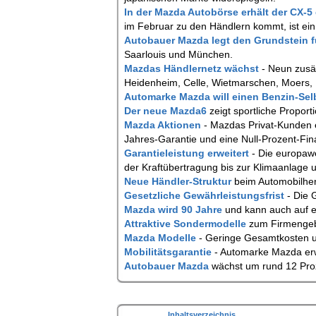
In der Mazda Autobörse erhält der CX-5
im Februar zu den Händlern kommt, ist ein
Autobauer Mazda legt den Grundstein
Saarlouis und München.
Mazdas Händlernetz wächst
- Neun zusä
Heidenheim, Celle, Wietmarschen, Moers,
Automarke Mazda will einen Benzin-Se
Der neue Mazda6
zeigt sportliche Proport
Mazda Aktionen
- Mazdas Privat-Kunden 
Jahres-Garantie und eine Null-Prozent-Fin
Garantieleistung erweitert
- Die europawe
der Kraftübertragung bis zur Klimaanlage u
Neue Händler-Struktur
beim Automobilher
Gesetzliche Gewährleistungsfrist
- Die 
Mazda wird 90 Jahre
und kann auch auf e
Attraktive Sondermodelle
zum Firmengeb
Mazda Modelle
- Geringe Gesamtkosten 
Mobilitätsgarantie
- Automarke Mazda erw
Autobauer Mazda
wächst um rund 12 Pro
Inhaltsverzeichnis