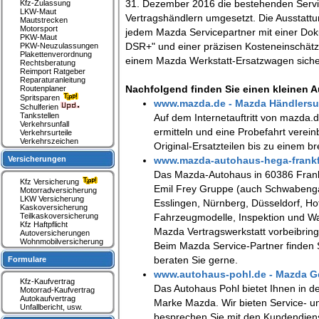
31. Dezember 2016 die bestehenden Servic
Kfz-Zulassung
LKW-Maut
Vertragshändlern umgesetzt. Die Ausstatt
Mautstrecken
Motorsport
jedem Mazda Servicepartner mit einer Dok
PKW-Maut
DSR+" und einer präzisen Kosteneinschätzu
PKW-Neuzulassungen
Plakettenverordnung
einem Mazda Werkstatt-Ersatzwagen sicher
Rechtsberatung
Reimport Ratgeber
Reparaturanleitung
Nachfolgend finden Sie einen kleinen 
Routenplaner
Spritsparen
www.mazda.de - Mazda Händlers
Schulferien
Tankstellen
Auf dem Internetauftritt von mazda.
Verkehrsunfall
ermitteln und eine Probefahrt verei
Verkehrsurteile
Verkehrszeichen
Original-Ersatzteilen bis zu einem b
Versicherungen
www.mazda-autohaus-hega-frankfu
Das Mazda-Autohaus in 60386 Frankf
Kfz Versicherung
Emil Frey Gruppe (auch Schwabenga
Motorradversicherung
LKW Versicherung
Esslingen, Nürnberg, Düsseldorf, Ho
Kaskoversicherung
Teilkaskoversicherung
Fahrzeugmodelle, Inspektion und Wa
Kfz Haftpflicht
Mazda Vertragswerkstatt vorbeibring
Autoversicherungen
Wohnmobilversicherung
Beim Mazda Service-Partner finden
beraten Sie gerne.
Formulare
www.autohaus-pohl.de - Mazda 
Kfz-Kaufvertrag
Das Autohaus Pohl bietet Ihnen in 
Motorrad-Kaufvertrag
Autokaufvertrag
Marke Mazda. Wir bieten Service- 
Unfallbericht, usw.
besprechen Sie mit den Kundendiens