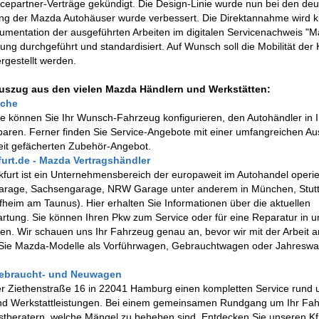
epartner-Verträge gekündigt. Die Design-Linie wurde nun bei den de
ung der Mazda Autohäuser wurde verbessert. Die Direktannahme wird kü
umentation der ausgeführten Arbeiten im digitalen Servicenachweis "
ng durchgeführt und standardisiert. Auf Wunsch soll die Mobilität der
gestellt werden.
Auszug aus den vielen Mazda Händlern und Werkstätten:
uche
de können Sie Ihr Wunsch-Fahrzeug konfigurieren, den Autohändler in 
nbaren. Ferner finden Sie Service-Angebote mit einer umfangreichen A
reit gefächerten Zubehör-Angebot.
rt.de - Mazda Vertragshändler
urt ist ein Unternehmensbereich der europaweit im Autohandel operi
rage, Sachsengarage, NRW Garage unter anderem in München, Stutt
fheim am Taunus). Hier erhalten Sie Informationen über die aktuellen
rtung. Sie können Ihren Pkw zum Service oder für eine Reparatur in u
en. Wir schauen uns Ihr Fahrzeug genau an, bevor wir mit der Arbeit 
 Sie Mazda-Modelle als Vorführwagen, Gebrauchtwagen oder Jahreswa
Gebraucht- und Neuwagen
der Ziethenstraße 16 in 22041 Hamburg einen kompletten Service rund 
und Werkstattleistungen. Bei einem gemeinsamen Rundgang um Ihr Fa
tberatern, welche Mängel zu beheben sind. Entdecken Sie unseren K