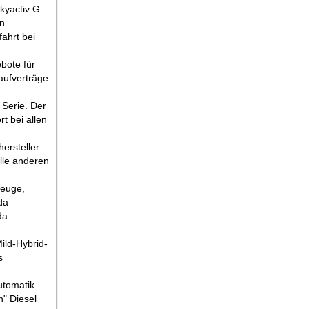
kyactiv G
in
fahrt bei
bote für
aufverträge
 Serie. Der
t bei allen
ersteller
alle anderen
zeuge,
da
da
ild-Hybrid-
s
utomatik
n" Diesel