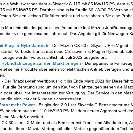
n die Wahl zwischen dem e-Skyactiv G 115 mit 85 kW/115 PS, dem e-S
5 mit 55 kW/75 PS. Darüber hinaus ist für die 66 kW/90 PS-Version e
Testen Sie den kleinen Fünftürer selbst und vereinbaren Sie eine Probe
e.
s Markteintritts der japanischen Automarke legt Mazda Jubiläumsange
eue über viele gemeinsame Jahre auf. Das Angebot gilt für Neuwagen-K
it Plug-in-Hybridantrieb
- Der Mazda CX-60 e-Skyactiv PHEV geht in
tartet. Vorbestellbar ist das neue Crossover mit Plug-in Hybrid ab sofor
zeuge werden voraussichtlich ab Juli 2022 ausgeliefert.
d Hybridfahrzeuge auf den Markt bringen
- Der japanische Fahrzeugh
rtel seiner Produkte über einen vollelektrischen Antrieb verfügen und 
en.
s
- Der "Mazda-Mehrwertbonus“ gilt bis Ende März 2021 für Dieselfahr
0. Für die Beratung rund um den Kauf von Fahrzeugen stehen die Maz
n oder über ihre Internetseiten zur Verfügung. Der Service in den Maz
um die Mobilität der Kunden sicherzustellen.
 Motor mehr Power
- Es gibt den 2,0 Liter Skyactiv-G Benzinmotor mit M
2 PS, sondern auch mit 110 kW/150 PS. Mit dem neuen Aggregat wird da
 und Mazda3 erweitert.
X-30 ist mit X-Motor und als Benziner mit Front- und Allradantrieb, A
fort bei Ihrem Mazda Vertragshändler. Vorteile gegenüber dem "echte