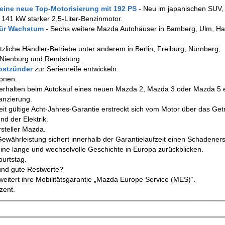
 eine neue Top-Motorisierung mit 192 PS
- Neu im japanischen SUV,
 141 kW starker 2,5-Liter-Benzinmotor.
 für Wachstum
- Sechs weitere Mazda Autohäuser in Bamberg, Ulm, Ha
tzliche Händler-Betriebe unter anderem in Berlin, Freiburg, Nürnberg,
 Nienburg und Rendsburg.
lbstzünder
zur Serienreife entwickeln.
ionen.
erhalten beim Autokauf eines neuen Mazda 2, Mazda 3 oder Mazda 5 e
anzierung.
it gültige Acht-Jahres-Garantie erstreckt sich vom Motor über das Get
nd der Elektrik.
steller Mazda.
Gewährleistung sichert innerhalb der Garantielaufzeit einen Schadeners
ine lange und wechselvolle Geschichte in Europa zurückblicken.
urtstag.
und gute Restwerte?
eitert ihre Mobilitätsgarantie „Mazda Europe Service (MES)“.
zent.