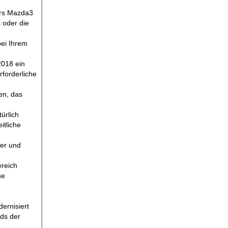
ers Mazda3
 oder die
bei Ihrem
2018 ein
forderliche
en, das
ürlich
itliche
ter und
reich
ne
ernisiert
ds der