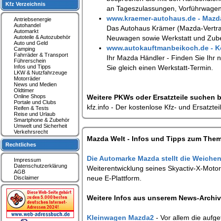
Kfz Verzeichnis
an Tageszulassungen, Vorführwage
www.kraemer-autohaus.de - Mazda
Antriebsenergie
Autohandel
Das Autohaus Krämer (Mazda-Vertrag
Automarkt
Autoteile & Autozubehör
Neuwagen sowie Werkstatt und Zub
Auto und Geld
www.autokauftmanbeikoch.de - Ko
Camping
Fahrräder & Transport
Ihr Mazda Händler - Finden Sie Ihr
Führerschein
Infos und Tipps
Sie gleich einen Werkstatt-Termin.
LKW & Nutzfahrzeuge
Motorräder
News und Medien
Oldtimer
Online Shops
Weitere PKWs oder Ersatzteile suchen b
Portale und Clubs
kfz.info - Der kostenlose Kfz- und Ersatzte
Reifen & Tests
Reise und Urlaub
Smartphone & Zubehör
Umwelt und Sicherheit
Verkehrsrecht
Mazda Welt - Infos und Tipps zum Them
Rechtliches
Die Automarke Mazda stellt die Weichen
Impressum
Datenschutzerklärung
Weiterentwicklung seines Skyactiv-X-Moto
AGB
neue E-Plattform.
Disclaimer
Weitere Infos aus unserem News-Archiv,
Kleinwagen Mazda2
- Vor allem die aufg