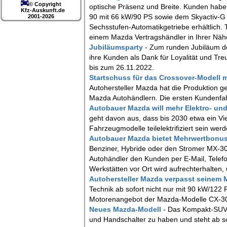
© Copyright
optische Präsenz und Breite. Kunden habe
Kfz-Auskunft.de
90 mit 66 kW/90 PS sowie dem Skyactiv-G 7
2001-2026
Sechsstufen-Automatikgetriebe erhältlich. 
einem Mazda Vertragshändler in Ihrer Näh
Jubiläumsparty
- Zum runden Jubiläum de
ihre Kunden als Dank für Loyalität und Tr
bis zum 26.11.2022.
Startschuss für das Crossover-Modell m
Autohersteller Mazda hat die Produktion ges
Mazda Autohändlern. Die ersten Kundenfahr
Autobauer Mazda will mehr Elektro- un
geht davon aus, dass bis 2030 etwa ein Vie
Fahrzeugmodelle teilelektrifiziert sein werd
Autobauer Mazda bietet Mehrwertbonu
Benziner, Hybride oder den Stromer MX-3
Autohändler den Kunden per E-Mail, Telefo
Werkstätten vor Ort wird aufrechterhalten, 
Autohersteller Mazda verpasst seinem
Technik ab sofort nicht nur mit 90 kW/12
Motorenangebot der Mazda-Modelle CX-30
Neues Mazda-Modell
- Das Kompakt-SUV C
und Handschalter zu haben und steht ab so