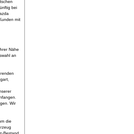
utschen
nftig bei
Mazda
 Kunden mit
Ihrer Nähe
uswahl an
erenden
gart,
nserer
anfangen.
gen. Wir
um die
hrzeug
fz-Bestand