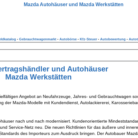
Mazda Autohäuser und Mazda Werkstätten
ldkatalog
-
Gebrauchtwagenmarkt
-
Autobörse
-
Kfz-Steuer
-
Autobewertung
-
Autot
rtragshändler und Autohäuser
Mazda Werkstätten
vielfältigen Angebot an Neufahrzeuge, Jahres- und Gebrauchtwagen so
ung der Mazda-Modelle mit Kundendienst, Autolackiererei, Karosserieb
ohäuser nach und nach modernisiert. Kundenorientierte Mindeststand
- und Service-Netz neu. Die neuen Richtlinien für das äußere und inner
-Standards des Importeurs zum Ausdruck bringen. Der Autobauer Mazd