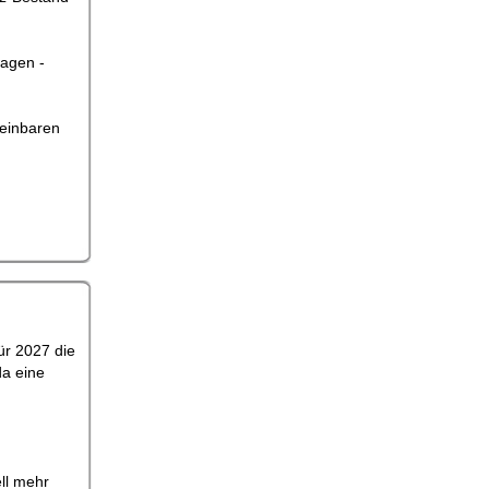
wagen -
reinbaren
ür 2027 die
da eine
ll mehr