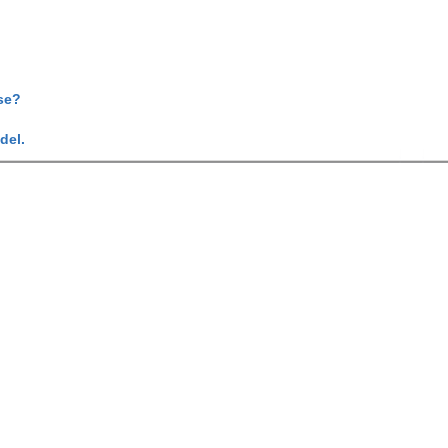
se?
del.