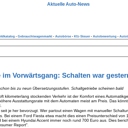
Aktuelle Auto-News
ldkatalog
-
Gebrauchtwagenmarkt
-
Autobörse
-
Kfz-Steuer
-
Autobewertung
-
Autot
 im Vorwärtsgang: Schalten war gester
schon bis zu neun Übersetzungsstufen. Schaltgetriebe scheinen bald
ft kilometerlang stockenden Verkehr ist der Komfort eines Automatikge
höhere Ausstattungsrate mit dem Automaten meist am Preis. Das könnt
.
seit je her bevorzugt. Wer partout einen Wagen mit manueller Schaltu
eis. Bei einem Ford Fiesta etwa macht dies einen Preisunterschied von 
 bei einem Hyundai Accent immer noch rund 700 Euro aus. Dies berich
onsumer Report".