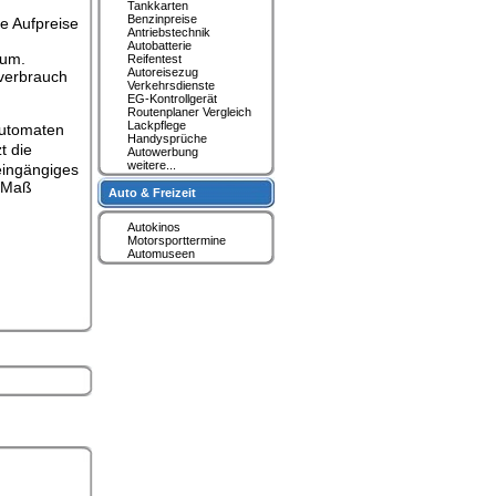
Tankkarten
Benzinpreise
e Aufpreise
Antriebstechnik
Autobatterie
sum.
Reifentest
Autoreisezug
rverbrauch
Verkehrsdienste
EG-Kontrollgerät
Routenplaner Vergleich
Lackpflege
Automaten
Handysprüche
t die
Autowerbung
weitere...
eingängiges
s Maß
Auto & Freizeit
Autokinos
Motorsporttermine
Automuseen