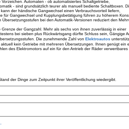
 Vorzeichen. Automaten - ob automatisiertes Schaltgetriebe,
atik - sind grundsätzlich teurer als manuell bediente Schaltboxen. Di
 kann der händische Gangwechsel einen Verbrauchsvorteil liefern,
fte für Gangwechsel und Kupplungsbetätigung führen zu höherem Kon
en Übersetzungsstufen bei den Automatik-Versionen reduziert den Meh
 Grenze der Gangzahl. Mehr als sechs von ihnen zuverlässig in einer
pätestens bei sieben plus Rückwärtsgang dürfte Schluss sein, Gängige 
 Übersetzungsstufen. Die zunehmende Zahl von
Elektroautos
unterstütz
 aktuell kein Getriebe mit mehreren Übersetzungen. Ihnen genügt ein 
len des Elektromotors auf ein für den Antrieb der Räder verwertbare
tand der Dinge zum Zeitpunkt ihrer Veröffentlichung wiedergibt.
.