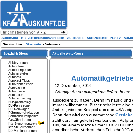
Automarkt
-
Kfz-Versicherungsvergleich
-
Autokredit
-
Autozubehör
-
Handy
-
Bußge
Sie sind hier:
Startseite
> Autonews
Spezial & Blogs
Aktuelle Auto-News
Abkürzungen
Autoankauf
Autobahngebühr
Autohersteller
Automatikgetriebe
Autohöfe
Autokauf Tipps
Autokennzeichen
12 Dezember, 2016
Autoleasing
Autolexikon
Gängige Automatikgetriebe liefern heute 
Autoseiten
Autovermietung
ausgedient zu haben. Denn im häufig und o
Bußgeldkatalog
immer willkommen. Bisher scheiterte eine 
EU-Fahrzeuge
EU-Neuwagen
ändern, wie das Beispiel aus den USA zeigt
Führerscheinklassen
Denn dort wird das automatische
Getriebe
Fahrradroutenplaner
Gewährleistung
zahlt dort - umgekehrt wie bei uns - Aufpr
Kfz-Steuern sparen
aus, bei einem Mazda3 mehr als 2.000 und
Kfz Steuerrechner
amerikanische Verbraucher-Zeitschrift "C
Kfz Versicherungen