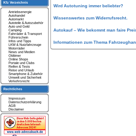
Kfz Verzeichnis
Wird Autotuning immer beliebter?
Antriebsenergie
Autohandel
Wissenswertes zum Widerrufsrecht.
Automarkt
Autoteile & Autozubehör
Auto und Geld
Autokauf – Wie bekommt man faire Prei
Camping
Fahrräder & Transport
Führerschein
Infos und Tipps
Informationen zum Thema Fahrzeughan
LKW & Nutzfahrzeuge
Motorräder
News und Medien
Oldtimer
Online Shops
Portale und Clubs
Reifen & Tests
Reise und Urlaub
Smartphone & Zubehör
Umwelt und Sicherheit
Verkehrsrecht
Rechtliches
Impressum
Datenschutzerklärung
AGB
Disclaimer