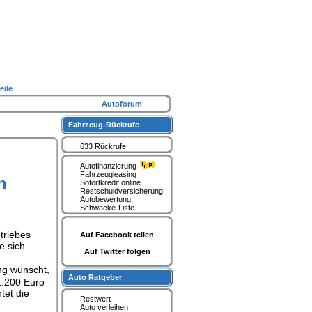
eile
Autoforum
Fahrzeug-Rückrufe
633 Rückrufe
Autofinanzierung
Fahrzeugleasing
n
Sofortkredit online
Restschuldversicherung
Autobewertung
Schwacke-Liste
triebes
Auf Facebook teilen
e sich
Auf Twitter folgen
ng wünscht,
Auto Ratgeber
1.200 Euro
tet die
Restwert
Auto verleihen