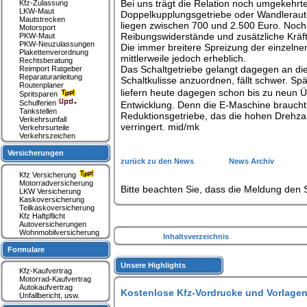
Bei uns trägt die Relation noch umgekehrte
Kfz-Zulassung
LKW-Maut
Doppelkupplungsgetriebe oder Wandlerautom
Mautstrecken
liegen zwischen 700 und 2.500 Euro. Noch
Motorsport
Reibungswiderstände und zusätzliche Krä
PKW-Maut
PKW-Neuzulassungen
Die immer breitere Spreizung der einzeln
Plakettenverordnung
mittlerweile jedoch erheblich.
Rechtsberatung
Das Schaltgetriebe gelangt dagegen an die
Reimport Ratgeber
Reparaturanleitung
Schaltkulisse anzuordnen, fällt schwer. S
Routenplaner
liefern heute dagegen schon bis zu neun
Spritsparen
Schulferien
Entwicklung. Denn die E-Maschine braucht
Tankstellen
Reduktionsgetriebe, das die hohen Drehzah
Verkehrsunfall
verringert. mid/mk
Verkehrsurteile
Verkehrszeichen
Versicherungen
zurück zu den News
News Archiv
Kfz Versicherung
Motorradversicherung
Bitte beachten Sie, dass die Meldung den S
LKW Versicherung
Kaskoversicherung
Teilkaskoversicherung
Kfz Haftpflicht
Autoversicherungen
Wohnmobilversicherung
Inhaltsverzeichnis
Formulare
Unsere Highlights
Kfz-Kaufvertrag
Motorrad-Kaufvertrag
Autokaufvertrag
Kostenlose Kfz-Vordrucke und Vorlagen
Unfallbericht, usw.