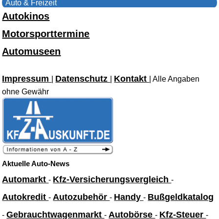
Auto & Freizeit
Autokinos
Motorsporttermine
Automuseen
Impressum
Datenschutz
Kontakt
|
|
| Alle Angaben
ohne Gewähr
Aktuelle Auto-News
Automarkt
Kfz-Versicherungsvergleich
-
-
Autokredit
Autozubehör
Handy
Bußgeldkatalog
-
-
-
Gebrauchtwagenmarkt
Autobörse
Kfz-Steuer
-
-
-
-