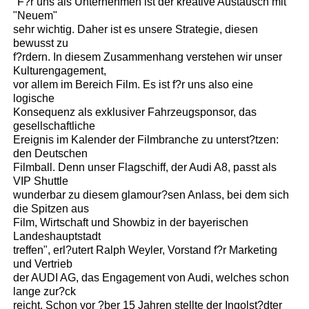
"F?r uns als Unternehmen ist der kreative Austausch mit
"Neuem"
sehr wichtig. Daher ist es unsere Strategie, diesen
bewusst zu
f?rdern. In diesem Zusammenhang verstehen wir unser
Kulturengagement,
vor allem im Bereich Film. Es ist f?r uns also eine
logische
Konsequenz als exklusiver Fahrzeugsponsor, das
gesellschaftliche
Ereignis im Kalender der Filmbranche zu unterst?tzen:
den Deutschen
Filmball. Denn unser Flagschiff, der Audi A8, passt als
VIP Shuttle
wunderbar zu diesem glamour?sen Anlass, bei dem sich
die Spitzen aus
Film, Wirtschaft und Showbiz in der bayerischen
Landeshauptstadt
treffen", erl?utert Ralph Weyler, Vorstand f?r Marketing
und Vertrieb
der AUDI AG, das Engagement von Audi, welches schon
lange zur?ck
reicht. Schon vor ?ber 15 Jahren stellte der Ingolst?dter