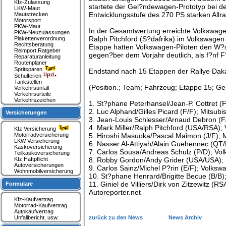
Kfz-Zulassung
startete der Gel?ndewagen-Prototyp bei der
LKW-Maut
Entwicklungsstufe des 270 PS starken Allra
Mautstrecken
Motorsport
PKW-Maut
In der Gesamtwertung erreichte Volkswagen
PKW-Neuzulassungen
Ralph Pitchford (S?dafrika) im Volkswagen
Plakettenverordnung
Rechtsberatung
Etappe hatten Volkswagen-Piloten den W?ste
Reimport Ratgeber
gegen?ber dem Vorjahr deutlich, als f?nf 
Reparaturanleitung
Routenplaner
Spritsparen
Endstand nach 15 Etappen der Rallye Dak
Schulferien
Tankstellen
(Position.; Team; Fahrzeug; Etappe 15; Ge
Verkehrsunfall
Verkehrsurteile
Verkehrszeichen
1. St?phane Peterhansel/Jean-P. Cottret (F/
2. Luc Alphand/Gilles Picard (F/F); Mitsubis
Versicherungen
3. Jean-Louis Schlesser/Arnaud Debron (F/
4. Mark Miller/Ralph Pitchford (USA/RSA);
Kfz Versicherung
Motorradversicherung
5. Hiroshi Masuoka/Pascal Maimon (J/F); Mi
LKW Versicherung
6. Nasser Al-Attiyah/Alain Guehennec (QT/
Kaskoversicherung
7. Carlos Sousa/Andreas Schulz (P/D); Vol
Teilkaskoversicherung
Kfz Haftpflicht
8. Robby Gordon/Andy Grider (USA/USA); H
Autoversicherungen
9. Carlos Sainz/Michel P?rin (E/F); Volksw
Wohnmobilversicherung
10. St?phane Henrard/Brigitte Becue (B/B)
11. Giniel de Villiers/Dirk von Zitzewitz (
Formulare
Autoreporter.net
Kfz-Kaufvertrag
Motorrad-Kaufvertrag
Autokaufvertrag
Unfallbericht, usw.
zurück zu den News
News Archiv