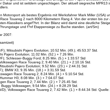
 Dakar und ist seitdem ungeschlagen. Der aktuell siegreiche MPR13 ist
dlers.
 Motorsport als bestes Ergebnis mit Werksfahrer Mark Miller (USA) u
 Race Touareg 2 nach 8000 Kilometern Rang 4. Von der ersten bis zur
n-Klassikers angef?hrt. In der Bilanz wird damit eine deutliche Steig
F?hrungstage und f?nf Etappensiege zu Buche standen. (art/Sm)
ar 2007:
samtzeit)
F); Mitsubishi Pajero Evolution; 10.52 Min. (49.); 45:53.37 Std.
hi Pajero Evolution; 11.02 Min. (52.) + 7.26 Min.
F); Schlesser-Buggy Ford; 8.25 Min. (5.) + 1:33.57 Std
 Volkswagen Race Touareg 2; 9.40 Min. (21.) + 2:10.16 Std.
tsubishi Pajero Evolution; 9.52 Min. (23.) + 2:44.31 Std.
F); BMW X3; 9.35 Min. (18.) + 3:31.59 Std.
kswagen Race Touareg 2; 8.24 Min. (4.) + 5:10.54 Std.
ummer H3; 8.08 Min. (3.) + 7:04.07 Std.
agen Race Touareg 2; 7.44 Min. (2.) + 7:25.45 Std.
; Buggy Volkswagen; 9.54 Min. (24.) + 8:28.29 Std.
RSA/D); Volkswagen Race Touareg 2; 7.42 Min. (1.) + 8:44.34 Std. Quelle: