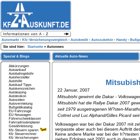
Automarkt
-
Kfz-Versicherungsvergleich
-
Autokredit
-
Autozubehör
-
Handy
-
Bußge
Sie sind hier:
Startseite
> Autonews
Spezial & Blogs
Aktuelle Auto-News
Abkürzungen
Autoankauf
Autobahngebühr
Autohersteller
Mitsubish
Autohöfe
Autokauf Tipps
Autokennzeichen
22 Januar, 2007
Autoleasing
Autolexikon
Mitsubishi gewinnt die Dakar - Volkswag
Autoseiten
Mitsubishi hat die Rallye Dakar 2007 ge
Autovermietung
Bußgeldkatalog
seit 1979 ausgetragenen W?sten-Maratho
EU-Fahrzeuge
EU-Neuwagen
Cottret und Luc Alphand/Gilles Picard sei
Führerscheinklassen
Fahrradroutenplaner
Volkswagen war bei der Dakar 2007 mit z
Gewährleistung
verpasste aber auch bei diesem Auftritt 
Kfz-Steuern sparen
Keine andere Marke war bei der h?rtesten Ra
Kfz Steuerrechner
Kfz Versicherungen
sieben Erfolgen seit 2001 auch in diesem J