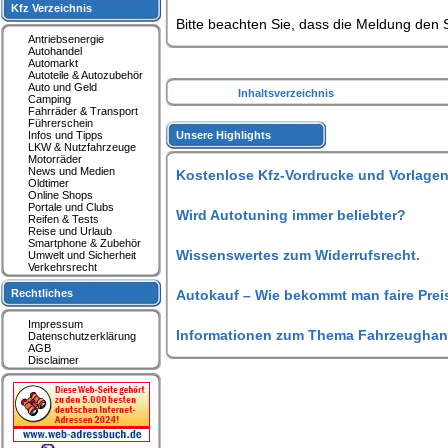
Kfz Verzeichnis
Bitte beachten Sie, dass die Meldung den S
Antriebsenergie
Autohandel
Automarkt
Autoteile & Autozubehör
Auto und Geld
Inhaltsverzeichnis
Camping
Fahrräder & Transport
Führerschein
Infos und Tipps
Unsere Highlights
LKW & Nutzfahrzeuge
Motorräder
News und Medien
Kostenlose Kfz-Vordrucke und Vorlagen
Oldtimer
Online Shops
Portale und Clubs
Wird Autotuning immer beliebter?
Reifen & Tests
Reise und Urlaub
Smartphone & Zubehör
Wissenswertes zum Widerrufsrecht.
Umwelt und Sicherheit
Verkehrsrecht
Rechtliches
Autokauf – Wie bekommt man faire Prei
Impressum
Informationen zum Thema Fahrzeughan
Datenschutzerklärung
AGB
Disclaimer