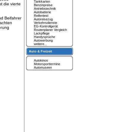
Tankkarten
 die vierte
Benzinpreise
Antriebstechnik
Autobatterie
Reifentest
nd Beifahrer
Autoreisezug
 achten
Verkehrsdienste
EG-Kontrollgerät
erung
Routenplaner Vergleich
Lackpflege
Handysprüche
Autowerbung
weitere...
Auto & Freizeit
Autokinos
Motorsporttermine
Automuseen