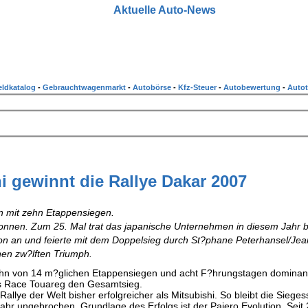
Aktuelle Auto-News
ldkatalog
-
Gebrauchtwagenmarkt
-
Autobörse
-
Kfz-Steuer
-
Autobewertung
-
Autot
i gewinnt die Rallye Dakar 2007
en mit zehn Etappensiegen.
wonnen. Zum 25. Mal trat das japanische Unternehmen in diesem Jahr 
n an und feierte mit dem Doppelsieg durch St?phane Peterhansel/Jea
nen zw?lften Triumph.
ehn von 14 m?glichen Etappensiegen und acht F?hrungstagen dominan
des Race Touareg den Gesamtsieg.
llye der Welt bisher erfolgreicher als Mitsubishi. So bleibt die Sieges
ahr ungebrochen. Grundlage des Erfolgs ist der Pajero Evolution. Seit