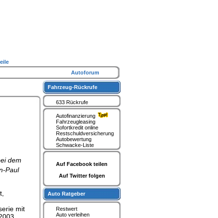
eile
Autoforum
Fahrzeug-Rückrufe
633 Rückrufe
Autofinanzierung
Fahrzeugleasing
Sofortkredit online
Restschuldversicherung
Autobewertung
Schwacke-Liste
bei dem
Auf Facebook teilen
n-Paul
Auf Twitter folgen
t,
Auto Ratgeber
serie mit
Restwert
Auto verleihen
 2003