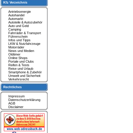
Kfz Verzeichnis
Antriebsenergie
Autohandel
Automarkt
Autoteile & Autozubehör
Auto und Geld
Camping
Fahrräder & Transport
Führerschein
Infos und Tipps
LKW & Nutzfahrzeuge
Motorräder
News und Medien
Oldtimer
Online Shops
Portale und Clubs
Reifen & Tests
Reise und Urlaub
Smartphone & Zubehör
Umwelt und Sicherheit
Verkehrsrecht
Rechtliches
Impressum
Datenschutzerklärung
AGB
Disclaimer