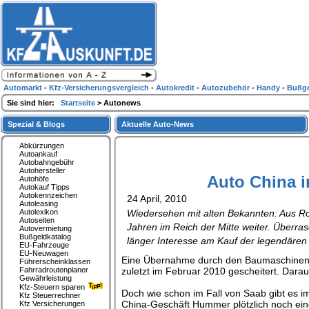
Automarkt
-
Kfz-Versicherungsvergleich
-
Autokredit
-
Autozubehör
-
Handy
-
Bußge
Sie sind hier:
Startseite
> Autonews
Spezial & Blogs
Aktuelle Auto-News
Abkürzungen
Autoankauf
Autobahngebühr
Autohersteller
Auto China 
Autohöfe
Autokauf Tipps
Autokennzeichen
24 April, 2010
Autoleasing
Autolexikon
Wiedersehen mit alten Bekannten: Aus Ro
Autoseiten
Jahren im Reich der Mitte weiter. Überr
Autovermietung
Bußgeldkatalog
länger Interesse am Kauf der legendär
EU-Fahrzeuge
EU-Neuwagen
Eine Übernahme durch den Baumaschinenhe
Führerscheinklassen
Fahrradroutenplaner
zuletzt im Februar 2010 gescheitert. Dara
Gewährleistung
Kfz-Steuern sparen
Doch wie schon im Fall von Saab gibt es
Kfz Steuerrechner
China-Geschäft Hummer plötzlich noch ein
Kfz Versicherungen