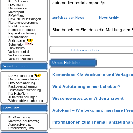
Kfz-Zulassung
automedienportal ampnet/jri
LKW-Maut
Mautstrecken
Motorsport
PKW-Maut
zurück zu den News
News Archiv
PKW-Neuzulassungen
Plakettenverordnung
Rechtsberatung
Bitte beachten Sie, dass die Meldung den S
Reimport Ratgeber
Reparaturanleitung
Routenplaner
Spritsparen
Schulferien
Tankstellen
Inhaltsverzeichnis
Verkehrsunfall
Verkehrsurteile
Verkehrszeichen
Unsere Highlights
Versicherungen
Kostenlose Kfz-Vordrucke und Vorlagen
Kfz Versicherung
Motorradversicherung
LKW Versicherung
Wird Autotuning immer beliebter?
Kaskoversicherung
Teilkaskoversicherung
Kfz Haftpflicht
Autoversicherungen
Wissenswertes zum Widerrufsrecht.
Wohnmobilversicherung
Formulare
Autokauf – Wie bekommt man faire Prei
Kfz-Kaufvertrag
Motorrad-Kaufvertrag
Informationen zum Thema Fahrzeughan
Autokaufvertrag
Unfallbericht, usw.