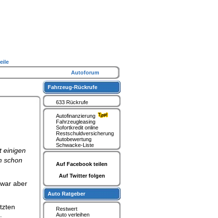
eile
Autoforum
Fahrzeug-Rückrufe
633 Rückrufe
Autofinanzierung
Fahrzeugleasing
Sofortkredit online
Restschuldversicherung
Autobewertung
Schwacke-Liste
 einigen
n schon
Auf Facebook teilen
Auf Twitter folgen
 war aber
Auto Ratgeber
tzten
Restwert
.
Auto verleihen