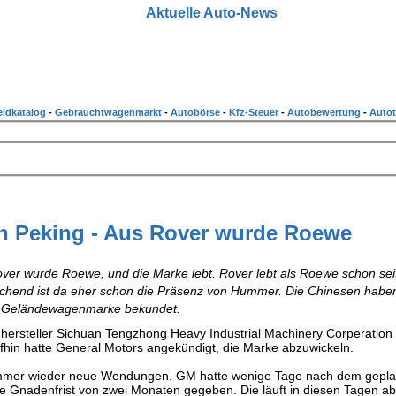
Aktuelle Auto-News
ldkatalog
-
Gebrauchtwagenmarkt
-
Autobörse
-
Kfz-Steuer
-
Autobewertung
-
Autot
in Peking - Aus Rover wurde Roewe
ver wurde Roewe, und die Marke lebt. Rover lebt als Roewe schon seit
aschend ist da eher schon die Präsenz von Hummer. Die Chinesen habe
en Geländewagenmarke bekundet.
rsteller Sichuan Tengzhong Heavy Industrial Machinery Corperation
ufhin hatte General Motors angekündigt, die Marke abzuwickeln.
 immer wieder neue Wendungen. GM hatte wenige Tage nach dem gepla
e Gnadenfrist von zwei Monaten gegeben. Die läuft in diesen Tagen ab