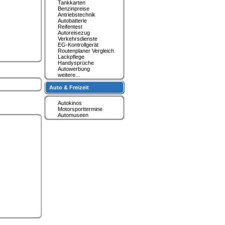
Tankkarten
Benzinpreise
Antriebstechnik
Autobatterie
Reifentest
Autoreisezug
Verkehrsdienste
EG-Kontrollgerät
Routenplaner Vergleich
Lackpflege
Handysprüche
Autowerbung
weitere...
Auto & Freizeit
Autokinos
Motorsporttermine
Automuseen