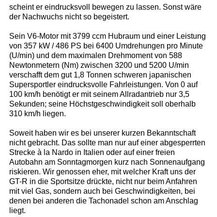
scheint er eindrucksvoll bewegen zu lassen. Sonst wäre
der Nachwuchs nicht so begeistert.
Sein V6-Motor mit 3799 ccm Hubraum und einer Leistung
von 357 kW / 486 PS bei 6400 Umdrehungen pro Minute
(U/min) und dem maximalen Drehmoment von 588
Newtonmetern (Nm) zwischen 3200 und 5200 U/min
verschafft dem gut 1,8 Tonnen schweren japanischen
Supersportler eindrucksvolle Fahrleistungen. Von 0 auf
100 km/h benötigt er mit seinem Allradantrieb nur 3,5
Sekunden; seine Höchstgeschwindigkeit soll oberhalb
310 km/h liegen.
Soweit haben wir es bei unserer kurzen Bekanntschaft
nicht gebracht. Das sollte man nur auf einer abgesperrten
Strecke à la Nardo in Italien oder auf einer freien
Autobahn am Sonntagmorgen kurz nach Sonnenaufgang
riskieren. Wir genossen eher, mit welcher Kraft uns der
GT-R in die Sportsitze drückte, nicht nur beim Anfahren
mit viel Gas, sondern auch bei Geschwindigkeiten, bei
denen bei anderen die Tachonadel schon am Anschlag
liegt.