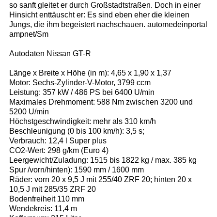
so sanft gleitet er durch Großstadtstraßen. Doch in einer
Hinsicht enttäuscht er: Es sind eben eher die kleinen
Jungs, die ihm begeistert nachschauen. automedeinportal
ampnet/Sm
Autodaten Nissan GT-R
Länge x Breite x Höhe (in m): 4,65 x 1,90 x 1,37
Motor: Sechs-Zylinder-V-Motor, 3799 ccm
Leistung: 357 kW / 486 PS bei 6400 U/min
Maximales Drehmoment: 588 Nm zwischen 3200 und
5200 U/min
Höchstgeschwindigkeit: mehr als 310 km/h
Beschleunigung (0 bis 100 km/h): 3,5 s;
Verbrauch: 12,4 l Super plus
CO2-Wert: 298 g/km (Euro 4)
Leergewicht/Zuladung: 1515 bis 1822 kg / max. 385 kg
Spur /vorn/hinten): 1590 mm / 1600 mm
Räder: vorn 20 x 9,5 J mit 255/40 ZRF 20; hinten 20 x
10,5 J mit 285/35 ZRF 20
Bodenfreiheit 110 mm
Wendekreis: 11,4 m