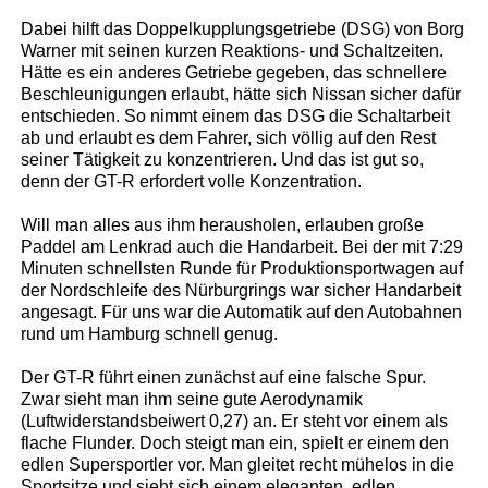
Dabei hilft das Doppelkupplungsgetriebe (DSG) von Borg
Warner mit seinen kurzen Reaktions- und Schaltzeiten.
Hätte es ein anderes Getriebe gegeben, das schnellere
Beschleunigungen erlaubt, hätte sich Nissan sicher dafür
entschieden. So nimmt einem das DSG die Schaltarbeit
ab und erlaubt es dem Fahrer, sich völlig auf den Rest
seiner Tätigkeit zu konzentrieren. Und das ist gut so,
denn der GT-R erfordert volle Konzentration.
Will man alles aus ihm herausholen, erlauben große
Paddel am Lenkrad auch die Handarbeit. Bei der mit 7:29
Minuten schnellsten Runde für Produktionsportwagen auf
der Nordschleife des Nürburgrings war sicher Handarbeit
angesagt. Für uns war die Automatik auf den Autobahnen
rund um Hamburg schnell genug.
Der GT-R führt einen zunächst auf eine falsche Spur.
Zwar sieht man ihm seine gute Aerodynamik
(Luftwiderstandsbeiwert 0,27) an. Er steht vor einem als
flache Flunder. Doch steigt man ein, spielt er einem den
edlen Supersportler vor. Man gleitet recht mühelos in die
Sportsitze und sieht sich einem eleganten, edlen