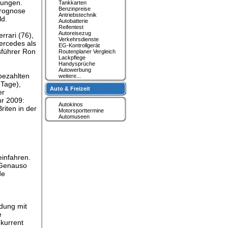
tungen.
Tankkarten
Benzinpreise
Prognose
Antriebstechnik
ld.
Autobatterie
Reifentest
Autoreisezug
rrari (76),
Verkehrsdienste
ercedes als
EG-Kontrollgerät
sführer Ron
Routenplaner Vergleich
Lackpflege
Handysprüche
Autowerbung
bezahlten
weitere...
 Tage),
Auto & Freizeit
er
hr 2009:
Autokinos
iten in der
Motorsporttermine
Automuseen
n
infahren.
 Genauso
de
dung mit
e
kurrent