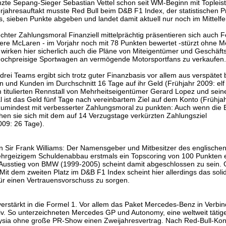
te Sepang-Sieger Sebastian Vettel schon seit WM-Beginn mit Topleis
rjahresauftakt musste Red Bull beim D&B F1 Index, der statistischen 
ns, sieben Punkte abgeben und landet damit aktuell nur noch im Mittelfe
ter Zahlungsmoral Finanziell mittelprächtig präsentieren sich auch Fe
ere McLaren - im Vorjahr noch mit 78 Punkten bewertet -stürzt ohne M
wirken hier sicherlich auch die Pläne von Miteigentümer und Geschäft
i hochpreisige Sportwagen an vermögende Motorsportfans zu verkaufen.
rei Teams ergibt sich trotz guter Finanzbasis vor allem aus verspätet 
n und Kunden im Durchschnitt 16 Tage auf ihr Geld (Frühjahr 2009: elf
am titulierten Rennstall von Mehrheitseigentümer Gerard Lopez und sein
 ist das Geld fünf Tage nach vereinbartem Ziel auf dem Konto (Frühja
umindest mit verbesserter Zahlungsmoral zu punkten: Auch wenn die Br
n sie sich mit dem auf 14 Verzugstage verkürzten Zahlungsziel
009: 26 Tage).
on Sir Frank Williams: Der Namensgeber und Mitbesitzer des englische
ehrgeizigem Schuldenabbau erstmals ein Topscoring von 100 Punkten e
 Ausstieg von BMW (1999-2005) scheint damit abgeschlossen zu sein.
t dem zweiten Platz im D&B F1 Index scheint hier allerdings das soli
ür einen Vertrauensvorschuss zu sorgen.
rstärkt in die Formel 1. Vor allem das Paket Mercedes-Benz in Verbin
v. So unterzeichneten Mercedes GP und Autonomy, eine weltweit tätig
ysia ohne große PR-Show einen Zweijahresvertrag. Nach Red-Bull-Kon