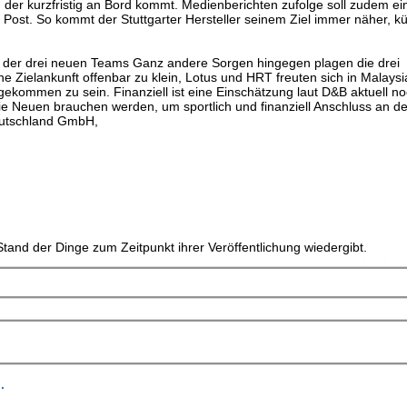
, der kurzfristig an Bord kommt. Medienberichten zufolge soll zudem ei
ost. So kommt der Stuttgarter Hersteller seinem Ziel immer näher, kün
on der drei neuen Teams Ganz andere Sorgen hingegen plagen die drei
eine Zielankunft offenbar zu klein, Lotus und HRT freuten sich in Malaysi
ekommen zu sein. Finanziell ist eine Einschätzung laut D&B aktuell no
die Neuen brauchen werden, um sportlich und finanziell Anschluss an d
eutschland GmbH,
tand der Dinge zum Zeitpunkt ihrer Veröffentlichung wiedergibt.
.