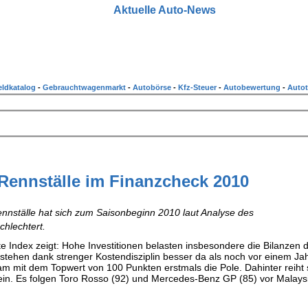
Aktuelle Auto-News
ldkatalog
-
Gebrauchtwagenmarkt
-
Autobörse
-
Kfz-Steuer
-
Autobewertung
-
Autot
Rennställe im Finanzcheck 2010
nnställe hat sich zum Saisonbeginn 2010 laut Analyse des
chlechtert.
lte Index zeigt: Hohe Investitionen belasten insbesondere die Bilanzen 
stehen dank strenger Kostendisziplin besser da als noch vor einem Ja
am mit dem Topwert von 100 Punkten erstmals die Pole. Dahinter reiht 
r ein. Es folgen Toro Rosso (92) und Mercedes-Benz GP (85) vor Malays