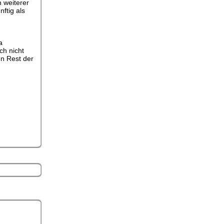
n weiterer
ftig als
a
ch nicht
en Rest der