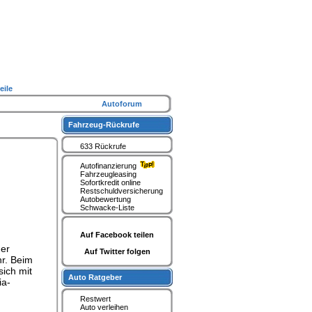
eile
Autoforum
Fahrzeug-Rückrufe
633 Rückrufe
Autofinanzierung
Fahrzeugleasing
Sofortkredit online
Restschuldversicherung
Autobewertung
Schwacke-Liste
Auf Facebook teilen
der
Auf Twitter folgen
hr. Beim
sich mit
Auto Ratgeber
ia-
Restwert
Auto verleihen