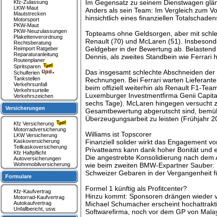
Im Gegensatz zu seinem Dienstwagen glänz
Kfz-Zulassung
LKW-Maut
Anders als sein Team: Im Vergleich zum Vo
Mautstrecken
hinsichtlich eines finanziellen Totalschade
Motorsport
PKW-Maut
PKW-Neuzulassungen
Topteams ohne Geldsorgen, aber mit schlech
Plakettenverordnung
Renault (70) und McLaren (51). Insbesond
Rechtsberatung
Geldgeber in der Bewertung ab. Belastend 
Reimport Ratgeber
Reparaturanleitung
Dennis, als zweites Standbein wie Ferrar
Routenplaner
Spritsparen
Das insgesamt schlechte Abschneiden der d
Schulferien
Tankstellen
Rechnungen. Bei Ferrari warten Lieferante
Verkehrsunfall
beim offiziell weiterhin als Renault F1-Te
Verkehrsurteile
Luxemburger Investmentfirma Genii Capital
Verkehrszeichen
sechs Tage). McLaren hingegen versucht z
Versicherungen
Gesamtbewertung abgerutscht sind, bemühe
Überzeugungsarbeit zu leisten (Frühjahr 2
Kfz Versicherung
Motorradversicherung
Williams ist Topscorer
LKW Versicherung
Kaskoversicherung
Finanziell solider wirkt das Engagement v
Teilkaskoversicherung
Privatteams kann dank hoher Bonität und 
Kfz Haftpflicht
Die angestrebte Konsolidierung nach dem
Autoversicherungen
Wohnmobilversicherung
wie beim zweiten BMW-Expartner Sauber: Mi
Schweizer Gebaren in der Vergangenheit f
Formulare
Formel 1 künftig als Profitcenter?
Kfz-Kaufvertrag
Hinzu kommt: Sponsoren drängen wieder ve
Motorrad-Kaufvertrag
Autokaufvertrag
Michael Schumacher erscheint hochattrakti
Unfallbericht, usw.
Softwarefirma, noch vor dem GP von Mala