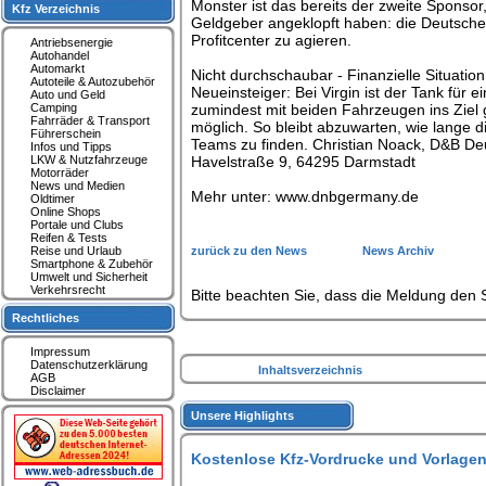
Monster ist das bereits der zweite Sponsor
Kfz Verzeichnis
Geldgeber angeklopft haben: die Deutsche P
Profitcenter zu agieren.
Antriebsenergie
Autohandel
Automarkt
Nicht durchschaubar - Finanzielle Situati
Autoteile & Autozubehör
Neueinsteiger: Bei Virgin ist der Tank für 
Auto und Geld
Camping
zumindest mit beiden Fahrzeugen ins Ziel g
Fahrräder & Transport
möglich. So bleibt abzuwarten, wie lange 
Führerschein
Teams zu finden. Christian Noack, D&B D
Infos und Tipps
LKW & Nutzfahrzeuge
Havelstraße 9, 64295 Darmstadt
Motorräder
News und Medien
Mehr unter: www.dnbgermany.de
Oldtimer
Online Shops
Portale und Clubs
Reifen & Tests
Reise und Urlaub
zurück zu den News
News Archiv
Smartphone & Zubehör
Umwelt und Sicherheit
Verkehrsrecht
Bitte beachten Sie, dass die Meldung den S
Rechtliches
Impressum
Datenschutzerklärung
Inhaltsverzeichnis
AGB
Disclaimer
Unsere Highlights
Kostenlose Kfz-Vordrucke und Vorlagen