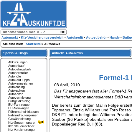
Automarkt
-
Kfz-Versicherungsvergleich
-
Autokredit
-
Autozubehör
-
Handy
-
Bußge
Sie sind hier:
Startseite
> Autonews
Spezial & Blogs
Aktuelle Auto-News
Abkürzungen
Autoankauf
Autobahngebühr
Autohersteller
Formel-1 
Autohöfe
Autokauf Tipps
Autokennzeichen
08 April, 2010
Autoleasing
Autolexikon
Das Finanzgebaren fast aller Formel-1 Re
Autoseiten
Wirtschaftsinformationsdienstes D&B vers
Autovermietung
Bußgeldkatalog
EU-Fahrzeuge
Der bereits zum dritten Mal in Folge erstel
EU-Neuwagen
Topteams. Einzig Williams und Toro Rosso 
Führerscheinklassen
D&B F1 Index belegt das Williams-Privatte
Fahrradroutenplaner
Gewährleistung
Sauber (96 Punkte) ebenfalls ein Privatie
Kfz-Steuern sparen
Doppelsieger Red Bull (83).
Kfz Steuerrechner
Kfz Versicherungen