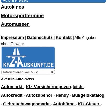
Auto & Freizeit
Autokinos
Motorsporttermine
Automuseen
Impressum
Datenschutz
Kontakt
|
|
| Alle Angaben
ohne Gewähr
Aktuelle Auto-News
Automarkt
Kfz-Versicherungsvergleich
-
-
Autokredit
Autozubehör
Handy
Bußgeldkatalog
-
-
-
Gebrauchtwagenmarkt
Autobörse
Kfz-Steuer
-
-
-
-