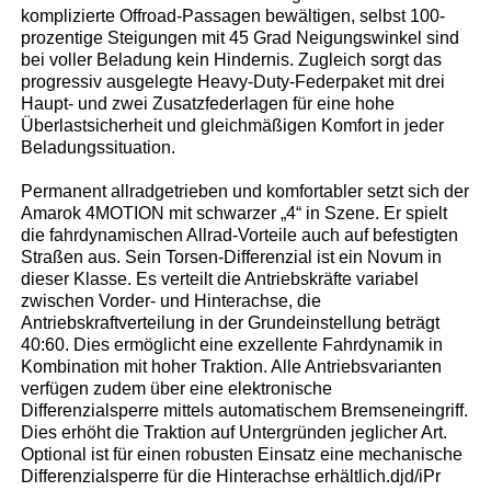
komplizierte Offroad-Passagen bewältigen, selbst 100-
prozentige Steigungen mit 45 Grad Neigungswinkel sind
bei voller Beladung kein Hindernis. Zugleich sorgt das
progressiv ausgelegte Heavy-Duty-Federpaket mit drei
Haupt- und zwei Zusatzfederlagen für eine hohe
Überlastsicherheit und gleichmäßigen Komfort in jeder
Beladungssituation.
Permanent allradgetrieben und komfortabler setzt sich der
Amarok 4MOTION mit schwarzer „4“ in Szene. Er spielt
die fahrdynamischen Allrad-Vorteile auch auf befestigten
Straßen aus. Sein Torsen-Differenzial ist ein Novum in
dieser Klasse. Es verteilt die Antriebskräfte variabel
zwischen Vorder- und Hinterachse, die
Antriebskraftverteilung in der Grundeinstellung beträgt
40:60. Dies ermöglicht eine exzellente Fahrdynamik in
Kombination mit hoher Traktion. Alle Antriebsvarianten
verfügen zudem über eine elektronische
Differenzialsperre mittels automatischem Bremseneingriff.
Dies erhöht die Traktion auf Untergründen jeglicher Art.
Optional ist für einen robusten Einsatz eine mechanische
Differenzialsperre für die Hinterachse erhältlich.djd/iPr