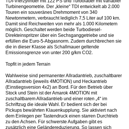
TDI-Vierzylinder mit 122 PS und Turbolader mit variabler
Turbinengeometrie. Der „kleine“ TDI entwickelt ab 2.000
Touren ein souveränes Drehmoment von 340
Newtonmetern, verbraucht lediglich 7,5 Liter auf 100 km.
Damit sind Reichweiten von mehr als 1.000 Kilometern
möglich. Geschaltet werden beide Turbodiesel-
Direkteinspritzer über ein Sechsganggetriebe und sie
erfüllen die Euro-5-Abgasnorm. Zudem durchbrechen sie
die in dieser Klasse als Schallmauer geltende
Emissionsgrenze von unter 200 g/km CO2.
Topfit in jedem Terrain
Wahlweise sind permanenter Allradantrieb, zuschaltbarer
Allradantrieb (jeweils 4MOTION) und Heckantrieb
(Einstiegsversion 4x2) an Bord. Für den Betrieb über
Stock und Stein ist der Amarok 4MOTION mit
zuschaltbarem Allradantrieb und einer roten „4“ im
Schriftzug die ideale Wahl. Er bedient sich der bei
Pickups bewährten Klauenkupplung. Sie aktiviert nach
dem Einlegen per Tastendruck einen starren Durchtrieb
zu den Achsen. Für schwerste Aufgaben gibt es
zusätzlich eine Geländereduzierung. So lassen sich