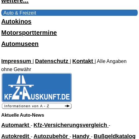
weitere...
Auto & Freizeit
Autokinos
Motorsporttermine
Automuseen
Impressum
Datenschutz
Kontakt
|
|
| Alle Angaben
ohne Gewähr
Aktuelle Auto-News
Automarkt
Kfz-Versicherungsvergleich
-
-
Autokredit
Autozubehör
Handy
Bußgeldkatalog
-
-
-