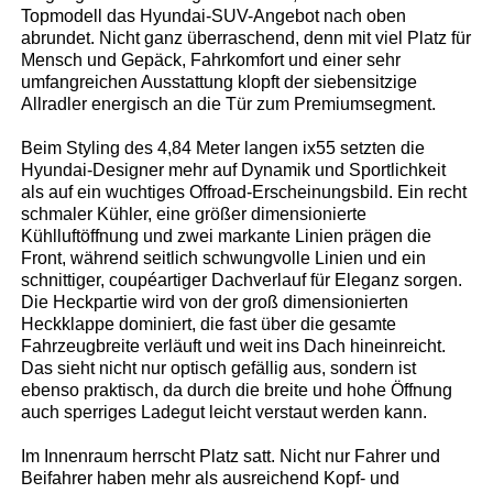
Topmodell das Hyundai-SUV-Angebot nach oben
abrundet. Nicht ganz überraschend, denn mit viel Platz für
Mensch und Gepäck, Fahrkomfort und einer sehr
umfangreichen Ausstattung klopft der siebensitzige
Allradler energisch an die Tür zum Premiumsegment.
Beim Styling des 4,84 Meter langen ix55 setzten die
Hyundai-Designer mehr auf Dynamik und Sportlichkeit
als auf ein wuchtiges Offroad-Erscheinungsbild. Ein recht
schmaler Kühler, eine größer dimensionierte
Kühlluftöffnung und zwei markante Linien prägen die
Front, während seitlich schwungvolle Linien und ein
schnittiger, coupéartiger Dachverlauf für Eleganz sorgen.
Die Heckpartie wird von der groß dimensionierten
Heckklappe dominiert, die fast über die gesamte
Fahrzeugbreite verläuft und weit ins Dach hineinreicht.
Das sieht nicht nur optisch gefällig aus, sondern ist
ebenso praktisch, da durch die breite und hohe Öffnung
auch sperriges Ladegut leicht verstaut werden kann.
Im Innenraum herrscht Platz satt. Nicht nur Fahrer und
Beifahrer haben mehr als ausreichend Kopf- und