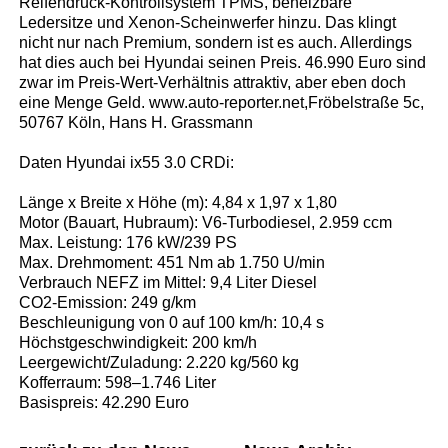
Reifendruck-Kontrollsystem TPMS, beheizbare
Ledersitze und Xenon-Scheinwerfer hinzu. Das klingt
nicht nur nach Premium, sondern ist es auch. Allerdings
hat dies auch bei Hyundai seinen Preis. 46.990 Euro sind
zwar im Preis-Wert-Verhältnis attraktiv, aber eben doch
eine Menge Geld. www.auto-reporter.net,Fröbelstraße 5c,
50767 Köln, Hans H. Grassmann
Daten Hyundai ix55 3.0 CRDi:
Länge x Breite x Höhe (m): 4,84 x 1,97 x 1,80
Motor (Bauart, Hubraum): V6-Turbodiesel, 2.959 ccm
Max. Leistung: 176 kW/239 PS
Max. Drehmoment: 451 Nm ab 1.750 U/min
Verbrauch NEFZ im Mittel: 9,4 Liter Diesel
CO2-Emission: 249 g/km
Beschleunigung von 0 auf 100 km/h: 10,4 s
Höchstgeschwindigkeit: 200 km/h
Leergewicht/Zuladung: 2.220 kg/560 kg
Kofferraum: 598–1.746 Liter
Basispreis: 42.290 Euro