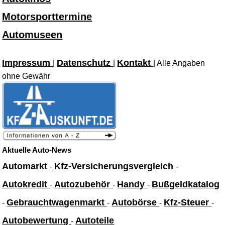
Motorsporttermine
Automuseen
Impressum
Datenschutz
Kontakt
|
|
| Alle Angaben
ohne Gewähr
Aktuelle Auto-News
Automarkt
Kfz-Versicherungsvergleich
-
-
Autokredit
Autozubehör
Handy
Bußgeldkatalog
-
-
-
Gebrauchtwagenmarkt
Autobörse
Kfz-Steuer
-
-
-
-
Autobewertung
Autoteile
-