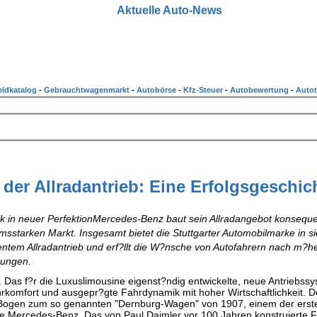
Aktuelle Auto-News
ldkatalog
-
Gebrauchtwagenmarkt
-
Autobörse
-
Kfz-Steuer
-
Autobewertung
-
Autot
er Allradantrieb: Eine Erfolgsgeschic
k in neuer PerfektionMercedes-Benz baut sein Allradangebot konsequ
sstarken Markt. Insgesamt bietet die Stuttgarter Automobilmarke in s
tem Allradantrieb und erf?llt die W?nsche von Autofahrern nach m?h
gungen.
. Das f?r die Luxuslimousine eigenst?ndig entwickelte, neue Antriebss
ahrkomfort und ausgepr?gte Fahrdynamik mit hoher Wirtschaftlichkeit. 
n Bogen zum so genannten "Dernburg-Wagen" von 1907, einem der erst
e Mercedes-Benz. Das von Paul Daimler vor 100 Jahren konstruierte 