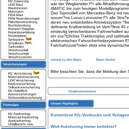
Kfz-Zulassung
war der Wegbereiter f?r alle Allradfahrzeu
LKW-Maut
4MATIC bis zum heutigen Modellprogramm,
Mautstrecken
Motorsport
Das Topmodell von Mercedes-Benz mit neuem
PKW-Maut
souver?ne Luxus-Limousine f?r alle Stra?
PKW-Neuzulassungen
deren neu entwickeltes Antriebssystem ?ber
Plakettenverordnung
Rechtsberatung
definierte Kraftverteilung im Verh?ltnis 4
Reimport Ratgeber
eindeutig berechenbares Fahrverhalten auf
Reparaturanleitung
ein zus?tzliches Traktionsplus und optima
Routenplaner
Spritsparen
elektronischen Fahrsicherheitssystemen E
Schulferien
Fahrbahnzust?nden stets eine dynamische
Tankstellen
Verkehrsunfall
Verkehrsurteile
Verkehrszeichen
zurück zu den News
News Archiv
Versicherungen
Bitte beachten Sie, dass die Meldung den S
Kfz Versicherung
Motorradversicherung
LKW Versicherung
Kaskoversicherung
Teilkaskoversicherung
Kfz Haftpflicht
Inhaltsverzeichnis
Autoversicherungen
Wohnmobilversicherung
Unsere Highlights
Formulare
Kfz-Kaufvertrag
Kostenlose Kfz-Vordrucke und Vorlagen
Motorrad-Kaufvertrag
Autokaufvertrag
Unfallbericht, usw.
Wird Autotuning immer beliebter?