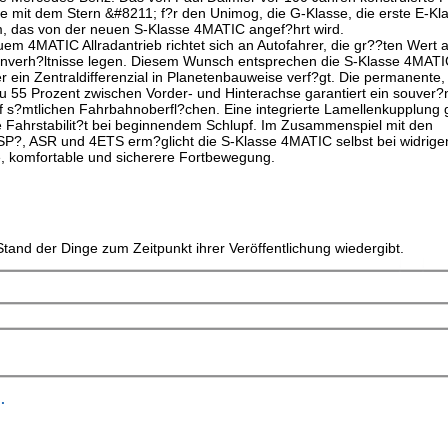
ge mit dem Stern &#8211; f?r den Unimog, die G-Klasse, die erste E-Kl
 das von der neuen S-Klasse 4MATIC angef?hrt wird.
 4MATIC Allradantrieb richtet sich an Autofahrer, die gr??ten Wert a
enverh?ltnisse legen. Diesem Wunsch entsprechen die S-Klasse 4MATI
 ein Zentraldifferenzial in Planetenbauweise verf?gt. Die permanente, 
5 zu 55 Prozent zwischen Vorder- und Hinterachse garantiert ein souver
 s?mtlichen Fahrbahnoberfl?chen. Eine integrierte Lamellenkupplung g
le Fahrstabilit?t bei beginnendem Schlupf. Im Zusammenspiel mit den
SP?, ASR und 4ETS erm?glicht die S-Klasse 4MATIC selbst bei widrige
, komfortable und sicherere Fortbewegung.
tand der Dinge zum Zeitpunkt ihrer Veröffentlichung wiedergibt.
.