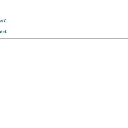
se?
del.