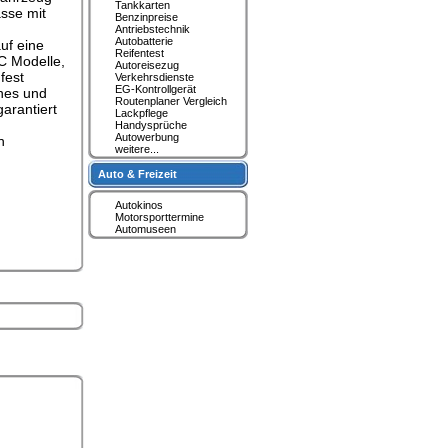
Tankkarten
asse mit
Benzinpreise
Antriebstechnik
Autobatterie
uf eine
Reifentest
C Modelle,
Autoreisezug
fest
Verkehrsdienste
EG-Kontrollgerät
?nes und
Routenplaner Vergleich
arantiert
Lackpflege
Handysprüche
Autowerbung
n
weitere...
Auto & Freizeit
Autokinos
Motorsporttermine
Automuseen