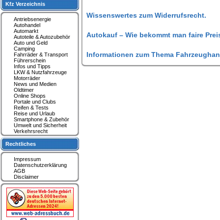
Kfz Verzeichnis
Wissenswertes zum Widerrufsrecht.
Antriebsenergie
Autohandel
Automarkt
Autokauf – Wie bekommt man faire Prei
Autoteile & Autozubehör
Auto und Geld
Camping
Informationen zum Thema Fahrzeughan
Fahrräder & Transport
Führerschein
Infos und Tipps
LKW & Nutzfahrzeuge
Motorräder
News und Medien
Oldtimer
Online Shops
Portale und Clubs
Reifen & Tests
Reise und Urlaub
Smartphone & Zubehör
Umwelt und Sicherheit
Verkehrsrecht
Rechtliches
Impressum
Datenschutzerklärung
AGB
Disclaimer