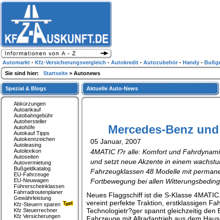
Automarkt
-
Kfz-Versicherungsvergleich
-
Autokredit
-
Autozubehör
-
Handy
-
Bußge
Sie sind hier:
Startseite
> Autonews
Spezial & Blogs
Aktuelle Auto-News
Abkürzungen
Autoankauf
Autobahngebühr
Autohersteller
Mercedes-Benz und d
Autohöfe
Autokauf Tipps
Autokennzeichen
05 Januar, 2007
Autoleasing
Autolexikon
4MATIC f?r alle: Komfort und Fahrdynami
Autoseiten
und setzt neue Akzente in einem wachstum
Autovermietung
Bußgeldkatalog
Fahrzeugklassen 48 Modelle mit permanen
EU-Fahrzeuge
EU-Neuwagen
Fortbewegung bei allen Witterungsbedin
Führerscheinklassen
Fahrradroutenplaner
Neues Flaggschiff ist die S-Klasse 4MATIC
Gewährleistung
vereint perfekte Traktion, erstklassigen F
Kfz-Steuern sparen
Technologietr?ger spannt gleichzeitig de
Kfz Steuerrechner
Kfz Versicherungen
Fahrzeuge mit Allradantrieb aus dem Haus