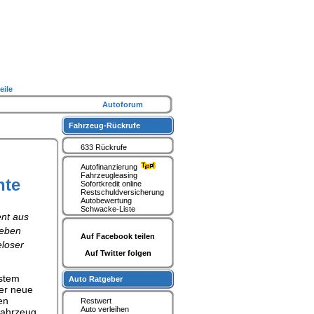
eile
Autoforum
Fahrzeug-Rückrufe
633 Rückrufe
Autofinanzierung
Fahrzeugleasing
hte
Sofortkredit online
Restschuldversicherung
Autobewertung
Schwacke-Liste
ent aus
ieben
Auf Facebook teilen
eloser
Auf Twitter folgen
ystem
Auto Ratgeber
Der neue
en
Restwert
Auto verleihen
Fahrzeug