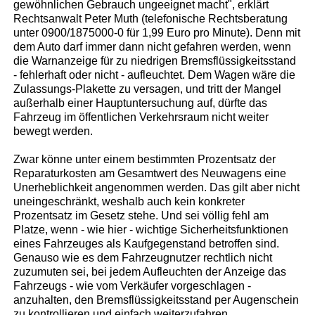
gewöhnlichen Gebrauch ungeeignet macht", erklärt
Rechtsanwalt Peter Muth (telefonische Rechtsberatung
unter 0900/1875000-0 für 1,99 Euro pro Minute). Denn mit
dem Auto darf immer dann nicht gefahren werden, wenn
die Warnanzeige für zu niedrigen Bremsflüssigkeitsstand
- fehlerhaft oder nicht - aufleuchtet. Dem Wagen wäre die
Zulassungs-Plakette zu versagen, und tritt der Mangel
außerhalb einer Hauptuntersuchung auf, dürfte das
Fahrzeug im öffentlichen Verkehrsraum nicht weiter
bewegt werden.
Zwar könne unter einem bestimmten Prozentsatz der
Reparaturkosten am Gesamtwert des Neuwagens eine
Unerheblichkeit angenommen werden. Das gilt aber nicht
uneingeschränkt, weshalb auch kein konkreter
Prozentsatz im Gesetz stehe. Und sei völlig fehl am
Platze, wenn - wie hier - wichtige Sicherheitsfunktionen
eines Fahrzeuges als Kaufgegenstand betroffen sind.
Genauso wie es dem Fahrzeugnutzer rechtlich nicht
zuzumuten sei, bei jedem Aufleuchten der Anzeige das
Fahrzeugs - wie vom Verkäufer vorgeschlagen -
anzuhalten, den Bremsflüssigkeitsstand per Augenschein
zu kontrollieren und einfach weiterzufahren.