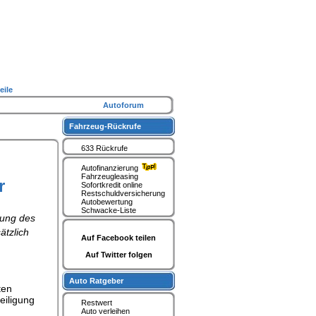
eile
Autoforum
Fahrzeug-Rückrufe
633 Rückrufe
Autofinanzierung
Fahrzeugleasing
r
Sofortkredit online
Restschuldversicherung
Autobewertung
Schwacke-Liste
zung des
ätzlich
Auf Facebook teilen
Auf Twitter folgen
Auto Ratgeber
ten
eiligung
Restwert
Auto verleihen