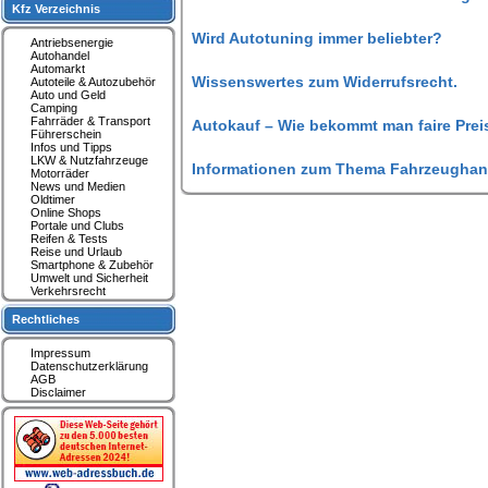
Kfz Verzeichnis
Wird Autotuning immer beliebter?
Antriebsenergie
Autohandel
Automarkt
Wissenswertes zum Widerrufsrecht.
Autoteile & Autozubehör
Auto und Geld
Camping
Fahrräder & Transport
Autokauf – Wie bekommt man faire Prei
Führerschein
Infos und Tipps
LKW & Nutzfahrzeuge
Informationen zum Thema Fahrzeughan
Motorräder
News und Medien
Oldtimer
Online Shops
Portale und Clubs
Reifen & Tests
Reise und Urlaub
Smartphone & Zubehör
Umwelt und Sicherheit
Verkehrsrecht
Rechtliches
Impressum
Datenschutzerklärung
AGB
Disclaimer