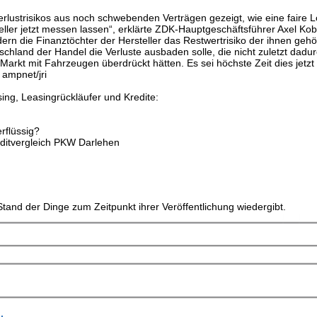
rlustrisikos aus noch schwebenden Verträgen gezeigt, wie eine faire 
ler jetzt messen lassen“, erklärte ZDK-Hauptgeschäftsführer Axel Kobli
ndern die Finanztöchter der Hersteller das Restwertrisiko der ihnen ge
chland der Handel die Verluste ausbaden solle, die nicht zuletzt dadu
Markt mit Fahrzeugen überdrückt hätten. Es sei höchste Zeit dies jetzt
 ampnet/jri
ng, Leasingrückläufer und Kredite:
rflüssig?
ditvergleich PKW Darlehen
tand der Dinge zum Zeitpunkt ihrer Veröffentlichung wiedergibt.
.