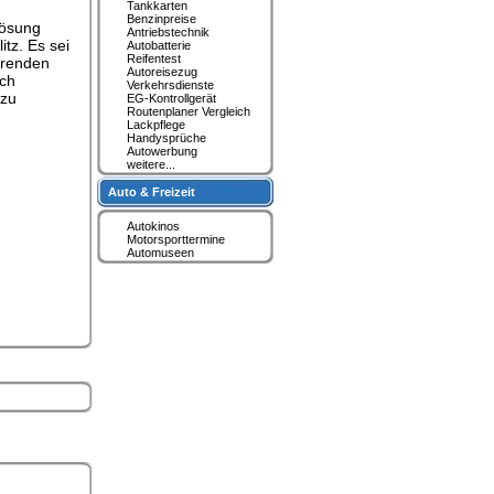
Tankkarten
Benzinpreise
Lösung
Antriebstechnik
tz. Es sei
Autobatterie
Reifentest
hörenden
Autoreisezug
rch
Verkehrsdienste
 zu
EG-Kontrollgerät
Routenplaner Vergleich
Lackpflege
Handysprüche
Autowerbung
weitere...
Auto & Freizeit
Autokinos
Motorsporttermine
Automuseen