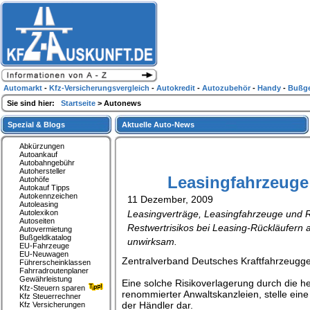
Automarkt
-
Kfz-Versicherungsvergleich
-
Autokredit
-
Autozubehör
-
Handy
-
Bußge
Sie sind hier:
Startseite
> Autonews
Spezial & Blogs
Aktuelle Auto-News
Abkürzungen
Autoankauf
Autobahngebühr
Autohersteller
Leasingfahrzeuge 
Autohöfe
Autokauf Tipps
Autokennzeichen
11 Dezember, 2009
Autoleasing
Autolexikon
Leasingverträge, Leasingfahrzeuge und 
Autoseiten
Restwertrisikos bei Leasing-Rückläufern
Autovermietung
Bußgeldkatalog
unwirksam.
EU-Fahrzeuge
EU-Neuwagen
Zentralverband Deutsches Kraftfahrzeugg
Führerscheinklassen
Fahrradroutenplaner
Gewährleistung
Eine solche Risikoverlagerung durch die h
Kfz-Steuern sparen
renommierter Anwaltskanzleien, stelle e
Kfz Steuerrechner
der Händler dar.
Kfz Versicherungen