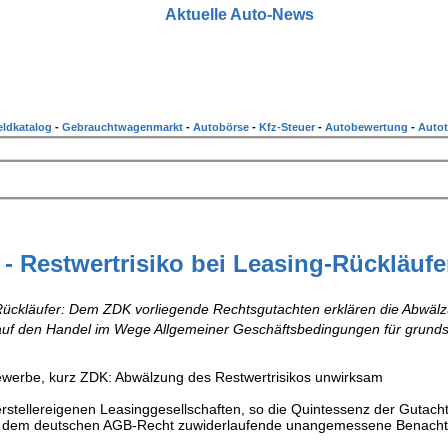
Aktuelle Auto-News
ldkatalog
-
Gebrauchtwagenmarkt
-
Autobörse
-
Kfz-Steuer
-
Autobewertung
-
Autot
- Restwertrisiko bei Leasing-Rückläufe
Rückläufer: Dem ZDK vorliegende Rechtsgutachten erklären die Abwäl
 auf den Handel im Wege Allgemeiner Geschäftsbedingungen für grunds
ewerbe, kurz ZDK: Abwälzung des Restwertrisikos unwirksam
erstellereigenen Leasinggesellschaften, so die Quintessenz der Gutach
ine dem deutschen AGB-Recht zuwiderlaufende unangemessene Benacht