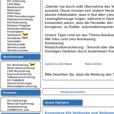
Kfz-Zulassung
LKW-Maut
„Daimler hat durch volle Übernahme des Ve
Mautstrecken
aussieht. Daran müssen sich andere Herstel
Motorsport
PKW-Maut
absolut indiskutabel, dass in fast allen Lä
PKW-Neuzulassungen
Leasingfahrzeuge trügen, während in Deuts
Plakettenverordnung
entstanden wären, dass die Hersteller den 
Rechtsberatung
Reimport Ratgeber
korrigieren, so Koblitz. automedienreporter
Reparaturanleitung
Routenplaner
Unsere Tipps rund um das Thema Autoleasi
Spritsparen
Schulferien
Alle Infos rund ums Autoleasing
Tankstellen
Autoleasing
Verkehrsunfall
Restschuldversicherung - Sinnvoll oder übe
Verkehrsurteile
Verkehrszeichen
Günstiges Darlehen durch kostenlosen Kre
Versicherungen
zurück zu den News
News Archiv
Kfz Versicherung
Motorradversicherung
LKW Versicherung
Bitte beachten Sie, dass die Meldung den S
Kaskoversicherung
Teilkaskoversicherung
Kfz Haftpflicht
Autoversicherungen
Wohnmobilversicherung
Inhaltsverzeichnis
Formulare
Kfz-Kaufvertrag
Unsere Highlights
Motorrad-Kaufvertrag
Autokaufvertrag
Unfallbericht, usw.
Kostenlose Kfz-Vordrucke und Vorlagen