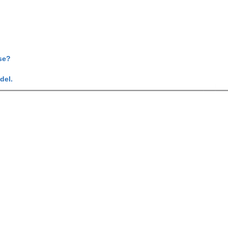
se?
del.