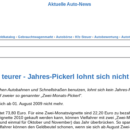
Aktuelle Auto-News
ldkatalog
-
Gebrauchtwagenmarkt
-
Autobörse
-
Kfz-Steuer
-
Autobewertung
-
Autot
 teurer - Jahres-Pickerl lohnt sich nich
chen Autobahnen und Schnellstraßen benutzen, lohnt sich kein Jahres-P
f zweier so genannter „Zwei-Monats-Pickerl“.
sich ab 01. August 2009 nicht mehr.
stet 73,80 Euro. Für eine Zwei-Monatsvignette sind 22,20 Euro zu beza
gnette 2010 gekauft werden kann, können Vielfahrer mit zwei „Zwei-M
r und einmal für Oktober und November) das Jahr überbrücken. So spa
dfahrer können den Geldbeutel schonen, wenn sie sich ab August Zwei