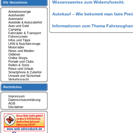
Wissenswertes zum Widerrufsrecht.
Kfz Verzeichnis
Antriebsenergie
Autokauf – Wie bekommt man faire Prei
Autohandel
Automarkt
Autoteile & Autozubehör
Informationen zum Thema Fahrzeughan
Auto und Geld
Camping
Fahrräder & Transport
Führerschein
Infos und Tipps
LKW & Nutzfahrzeuge
Motorräder
News und Medien
Oldtimer
Online Shops
Portale und Clubs
Reifen & Tests
Reise und Urlaub
Smartphone & Zubehör
Umwelt und Sicherheit
Verkehrsrecht
Rechtliches
Impressum
Datenschutzerklärung
AGB
Disclaimer