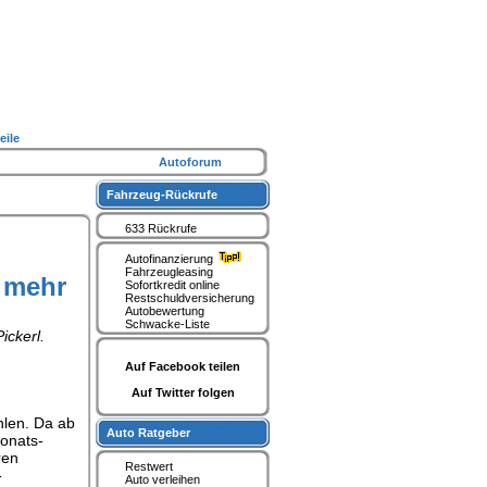
eile
Autoforum
Fahrzeug-Rückrufe
633 Rückrufe
Autofinanzierung
Fahrzeugleasing
t mehr
Sofortkredit online
Restschuldversicherung
Autobewertung
Schwacke-Liste
ickerl.
Auf Facebook teilen
Auf Twitter folgen
hlen. Da ab
Auto Ratgeber
onats-
ren
Restwert
-
Auto verleihen