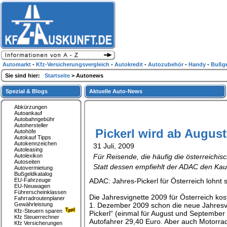
Automarkt
-
Kfz-Versicherungsvergleich
-
Autokredit
-
Autozubehör
-
Handy
-
Bußge
Sie sind hier:
Startseite
> Autonews
Spezial & Blogs
Aktuelle Auto-News
Abkürzungen
Autoankauf
Autobahngebühr
Autohersteller
Pickerl wird ab August
Autohöfe
Autokauf Tipps
Autokennzeichen
31 Juli, 2009
Autoleasing
Autolexikon
Für Reisende, die häufig die österreichis
Autoseiten
Statt dessen empfiehlt der ADAC den Kau
Autovermietung
Bußgeldkatalog
EU-Fahrzeuge
ADAC: Jahres-Pickerl für Österreich lohnt 
EU-Neuwagen
Führerscheinklassen
Die Jahresvignette 2009 für Österreich ko
Fahrradroutenplaner
Gewährleistung
1. Dezember 2009 schon die neue Jahresvi
Kfz-Steuern sparen
Pickerl“ (einmal für August und Septembe
Kfz Steuerrechner
Autofahrer 29,40 Euro. Aber auch Motorra
Kfz Versicherungen