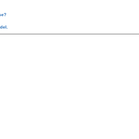
se?
del.