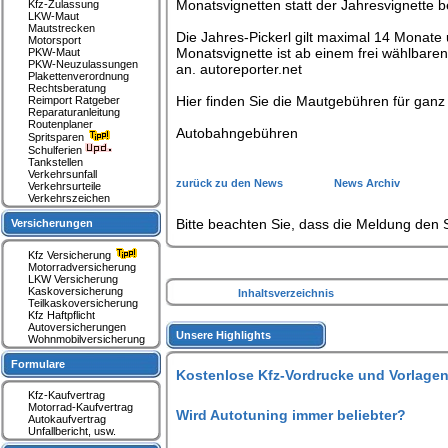
Monatsvignetten statt der Jahresvignette be
Kfz-Zulassung
LKW-Maut
Mautstrecken
Die Jahres-Pickerl gilt maximal 14 Monate
Motorsport
Monatsvignette ist ab einem frei wählbaren
PKW-Maut
PKW-Neuzulassungen
an. autoreporter.net
Plakettenverordnung
Rechtsberatung
Hier finden Sie die Mautgebühren für ganz
Reimport Ratgeber
Reparaturanleitung
Routenplaner
Autobahngebühren
Spritsparen
Schulferien
Tankstellen
Verkehrsunfall
zurück zu den News
News Archiv
Verkehrsurteile
Verkehrszeichen
Bitte beachten Sie, dass die Meldung den S
Versicherungen
Kfz Versicherung
Motorradversicherung
LKW Versicherung
Kaskoversicherung
Inhaltsverzeichnis
Teilkaskoversicherung
Kfz Haftpflicht
Autoversicherungen
Unsere Highlights
Wohnmobilversicherung
Formulare
Kostenlose Kfz-Vordrucke und Vorlagen
Kfz-Kaufvertrag
Motorrad-Kaufvertrag
Wird Autotuning immer beliebter?
Autokaufvertrag
Unfallbericht, usw.