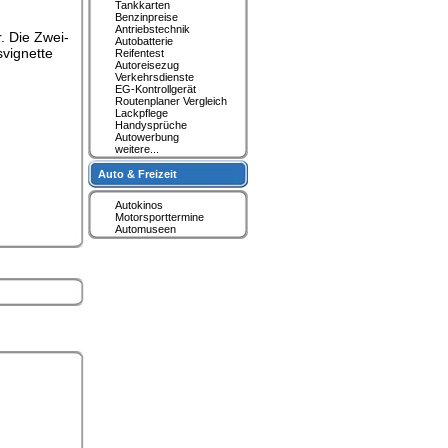
Tankkarten
Benzinpreise
Antriebstechnik
. Die Zwei-
Autobatterie
svignette
Reifentest
Autoreisezug
Verkehrsdienste
EG-Kontrollgerät
Routenplaner Vergleich
Lackpflege
Handysprüche
Autowerbung
weitere...
Auto & Freizeit
Autokinos
Motorsporttermine
Automuseen