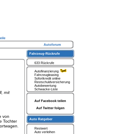
eile
Autoforum
Fahrzeug-Rückrufe
633 Rückrufe
Autofinanzierung
Fahrzeugleasing
Sofortkredit online
Restschuldversicherung
Autobewertung
Schwacke-Liste
, mit
Auf Facebook teilen
Auf Twitter folgen
e von
Auto Ratgeber
e Tochter
portwagen.
Restwert
Auto verleihen