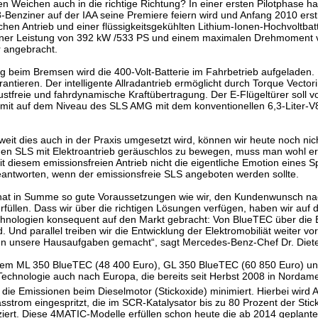
en Weichen auch in die richtige Richtung? In einer ersten Pilotphase ha
enziner auf der IAA seine Premiere feiern wird und Anfang 2010 ers
schen Antrieb und einer flüssigkeitsgekühlten Lithium-Ionen-Hochvoltbat
 einer Leistung von 392 kW /533 PS und einem maximalen Drehmoment
 angebracht.
ng beim Bremsen wird die 400-Volt-Batterie im Fahrbetrieb aufgeladen.
rantieren. Der intelligente Allradantrieb ermöglicht durch Torque Vectori
stfreie und fahrdynamische Kraftübertragung. Der E-Flügeltürer soll v
amit auf dem Niveau des SLS AMG mit dem konventionellen 6,3-Liter-V
weit dies auch in der Praxis umgesetzt wird, können wir heute noch nic
einen SLS mit Elektroantrieb geräuschlos zu bewegen, muss man wohl er
 mit diesem emissionsfreien Antrieb nicht die eigentliche Emotion eines
eantworten, wenn der emissionsfreie SLS angeboten werden sollte.
 hat in Summe so gute Voraussetzungen wie wir, den Kundenwunsch n
 erfüllen. Dass wir über die richtigen Lösungen verfügen, haben wir auf 
chnologien konsequent auf den Markt gebracht: Von BlueTEC über die 
. Und parallel treiben wir die Entwicklung der Elektromobiliät weiter vor
ben unsere Hausaufgaben gemacht“, sagt Mercedes-Benz-Chef Dr. Diete
t dem ML 350 BlueTEC (48 400 Euro), GL 350 BlueTEC (60 850 Euro) u
echnologie auch nach Europa, die bereits seit Herbst 2008 in Nordame
die Emissionen beim Dieselmotor (Stickoxide) minimiert. Hierbei wird 
sstrom eingespritzt, die im SCR-Katalysator bis zu 80 Prozent der Stic
iert. Diese 4MATIC-Modelle erfüllen schon heute die ab 2014 geplant