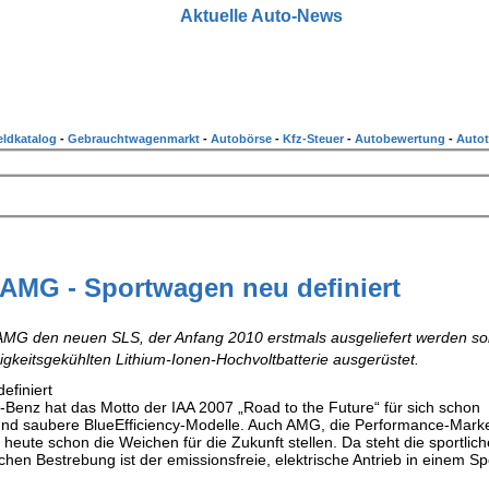
Aktuelle Auto-News
ldkatalog
-
Gebrauchtwagenmarkt
-
Autobörse
-
Kfz-Steuer
-
Autobewertung
-
Autot
AMG - Sportwagen neu definiert
AMG den neuen SLS, der Anfang 2010 erstmals ausgeliefert werden soll
sigkeitsgekühlten Lithium-Ionen-Hochvoltbatterie ausgerüstet.
efiniert
s-Benz hat das Motto der IAA 2007 „Road to the Future“ für sich schon
und saubere BlueEfficiency-Modelle. Auch AMG, die Performance-Mark
eute schon die Weichen für die Zukunft stellen. Da steht die sportlich
ischen Bestrebung ist der emissionsfreie, elektrische Antrieb in einem S