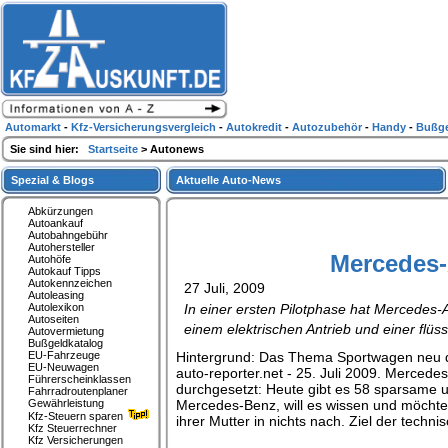
Automarkt
-
Kfz-Versicherungsvergleich
-
Autokredit
-
Autozubehör
-
Handy
-
Bußge
Sie sind hier:
Startseite
> Autonews
Spezial & Blogs
Aktuelle Auto-News
Abkürzungen
Autoankauf
Autobahngebühr
Autohersteller
Mercedes-
Autohöfe
Autokauf Tipps
Autokennzeichen
27 Juli, 2009
Autoleasing
Autolexikon
In einer ersten Pilotphase hat Mercedes-
Autoseiten
einem elektrischen Antrieb und einer flüs
Autovermietung
Bußgeldkatalog
EU-Fahrzeuge
Hintergrund: Das Thema Sportwagen neu d
EU-Neuwagen
auto-reporter.net - 25. Juli 2009. Mercede
Führerscheinklassen
durchgesetzt: Heute gibt es 58 sparsame 
Fahrradroutenplaner
Gewährleistung
Mercedes-Benz, will es wissen und möchte h
Kfz-Steuern sparen
ihrer Mutter in nichts nach. Ziel der techn
Kfz Steuerrechner
Kfz Versicherungen