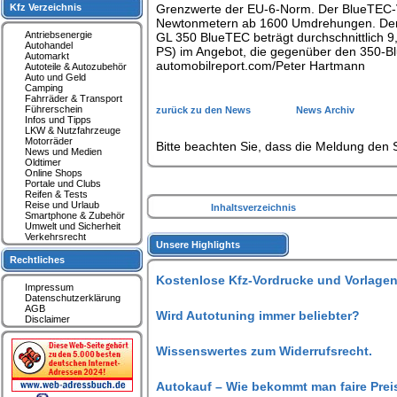
Grenzwerte der EU-6-Norm. Der BlueTEC-V6
Kfz Verzeichnis
Newtonmetern ab 1600 Umdrehungen. Der 
Antriebsenergie
GL 350 BlueTEC beträgt durchschnittlich 9,
Autohandel
PS) im Angebot, die gegenüber den 350-Bl
Automarkt
automobilreport.com/Peter Hartmann
Autoteile & Autozubehör
Auto und Geld
Camping
Fahrräder & Transport
Führerschein
zurück zu den News
News Archiv
Infos und Tipps
LKW & Nutzfahrzeuge
Motorräder
Bitte beachten Sie, dass die Meldung den S
News und Medien
Oldtimer
Online Shops
Portale und Clubs
Reifen & Tests
Reise und Urlaub
Inhaltsverzeichnis
Smartphone & Zubehör
Umwelt und Sicherheit
Verkehrsrecht
Unsere Highlights
Rechtliches
Kostenlose Kfz-Vordrucke und Vorlagen
Impressum
Datenschutzerklärung
AGB
Wird Autotuning immer beliebter?
Disclaimer
Wissenswertes zum Widerrufsrecht.
Autokauf – Wie bekommt man faire Prei