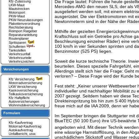
Die Frage lautet: Führen die heute gestellt
Kfz-Zulassung
LKW-Maut
Mercedes-AMG den neuen SLS, der als V8-B
Mautstrecken
ausgeliefert werden soll, mit einem elektri
Motorsport
ausgerüstet. Die vier Elektromotoren mit
PKW-Maut
PKW-Neuzulassungen
Newtonmeterm sind in der Nähe der Räder
Plakettenverordnung
Rechtsberatung
Mithilfe der gezielten Energierückgewinnu
Reimport Ratgeber
Reparaturanleitung
Kraftschluss soll ein Getriebe pro Achse ga
Routenplaner
Beschleunigung einzelner Räder) eine verlu
Spritsparen
100 km/h in vier Sekunden sprinten und d
Schulferien
Tankstellen
Benzinmotor (525 PS) liegen.
Verkehrsunfall
Verkehrsurteile
Soweit die kurze technische Theorie. Inwie
Verkehrszeichen
beurteilen. Dieses spezielle Fahrgefühl, 
Versicherungen
Allerdings stellt sich hier die Frage: Geht
verloren? – Diese Frage wird der Kunde b
Kfz Versicherung
Motorradversicherung
Fest steht: „Keiner unserer Wettbewerber
LKW Versicherung
Kaskoversicherung
individueller und nachhaltiger Mobilität zu
Teilkaskoversicherung
2007 gezeigt. Seitdem haben wir diese Te
Kfz Haftpflicht
Direkteinspritzung bis hin zum S 400 Hybrid
Autoversicherungen
Wohnmobilversicherung
freue mich auf die IAA 2009, denn wir ha
Formulare
Im September bringen die Stuttgarter mi
BlueTEC (50 100 Euro) ihre US-bewährte T
Kfz-Kaufvertrag
Motorrad-Kaufvertrag
angeboten wird. Mit dieser Technik werden 
Autokaufvertrag
eine wässrige Harnstofflösung, in den Abga
Unfallbericht, usw.
unschädlichem Stickstoff und Wasser reduz