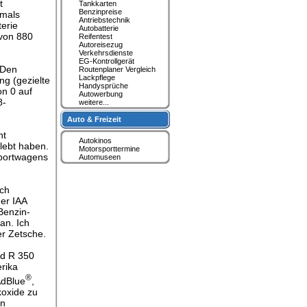
t
Tankkarten
Benzinpreise
tmals
Antriebstechnik
terie
Autobatterie
 von 880
Reifentest
Autoreisezug
Verkehrsdienste
EG-Kontrollgerät
 Den
Routenplaner Vergleich
Lackpflege
ng (gezielte
Handysprüche
on 0 auf
Autowerbung
8-
weitere...
Auto & Freizeit
ht
Autokinos
lebt haben.
Motorsporttermine
 Sportwagens
Automuseen
ach
der IAA
Benzin-
an. Ich
r Zetsche.
nd R 350
rika
®
AdBlue
,
koxide zu
en