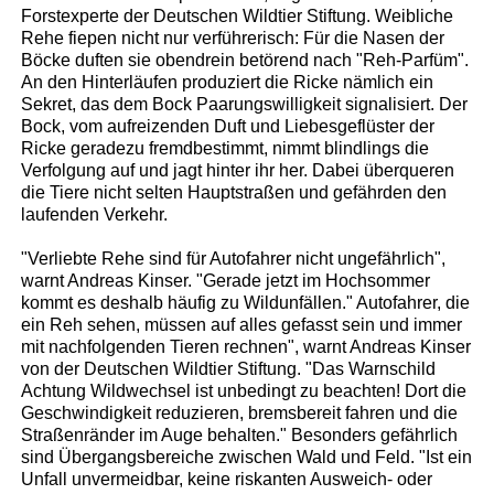
Forstexperte der Deutschen Wildtier Stiftung. Weibliche
Rehe fiepen nicht nur verführerisch: Für die Nasen der
Böcke duften sie obendrein betörend nach "Reh-Parfüm".
An den Hinterläufen produziert die Ricke nämlich ein
Sekret, das dem Bock Paarungswilligkeit signalisiert. Der
Bock, vom aufreizenden Duft und Liebesgeflüster der
Ricke geradezu fremdbestimmt, nimmt blindlings die
Verfolgung auf und jagt hinter ihr her. Dabei überqueren
die Tiere nicht selten Hauptstraßen und gefährden den
laufenden Verkehr.
"Verliebte Rehe sind für Autofahrer nicht ungefährlich",
warnt Andreas Kinser. "Gerade jetzt im Hochsommer
kommt es deshalb häufig zu Wildunfällen." Autofahrer, die
ein Reh sehen, müssen auf alles gefasst sein und immer
mit nachfolgenden Tieren rechnen", warnt Andreas Kinser
von der Deutschen Wildtier Stiftung. "Das Warnschild
Achtung Wildwechsel ist unbedingt zu beachten! Dort die
Geschwindigkeit reduzieren, bremsbereit fahren und die
Straßenränder im Auge behalten." Besonders gefährlich
sind Übergangsbereiche zwischen Wald und Feld. "Ist ein
Unfall unvermeidbar, keine riskanten Ausweich- oder