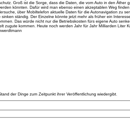
schutz. Groß ist die Sorge, dass die Daten, die vom Auto in den Äther 
werden könnten. Dafür wird man ebenso einen akzeptablen Weg finde
Versuche, über Mobiltelefon aktuelle Daten für die Autonavigation zu se
 sinken ständig. Der Einzelne könnte jetzt mehr als früher ein Interess
 kommen. Das würde nicht nur die Betriebskosten fürs eigene Auto senk
t zugute kommen. Heute noch werden Jahr für Jahr Milliarden Liter Kra
schwerdtmann
tand der Dinge zum Zeitpunkt ihrer Veröffentlichung wiedergibt.