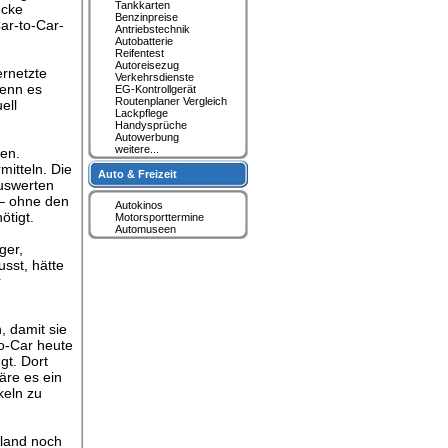
Tankkarten
ecke
Benzinpreise
ar-to-Car-
Antriebstechnik
Autobatterie
Reifentest
Autoreisezug
ernetzte
Verkehrsdienste
wenn es
EG-Kontrollgerät
Routenplaner Vergleich
ell
Lackpflege
Handysprüche
Autowerbung
weitere...
en.
itteln. Die
Auto & Freizeit
auswerten
 – ohne den
Autokinos
ötigt.
Motorsporttermine
Automuseen
ger,
usst, hätte
r
, damit sie
o-Car heute
gt. Dort
äre es ein
keln zu
hland noch