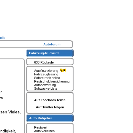
eile
Autoforum
Fahrzeug-Rückrufe
633 Rückrufe
Autofinanzierung
Fahrzeugleasing
Sofortkredit online
Restschuldversicherung
Autobewertung
Schwacke-Liste
er
en
Auf Facebook teilen
Auf Twitter folgen
sen Vieles,
.
Auto Ratgeber
Restwert
ndigkeit,
Auto verleihen