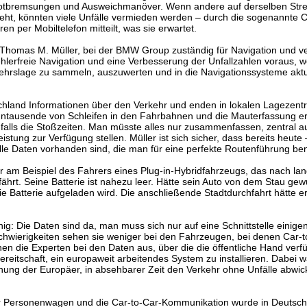
t Notbremsungen und Ausweichmanöver. Wenn andere auf derselben Str
ht, könnten viele Unfälle vermieden werden – durch die sogenannte C
n per Mobiltelefon mitteilt, was sie erwartet.
r. Thomas M. Müller, bei der BMW Group zuständig für Navigation und v
fehlerfreie Navigation und eine Verbesserung der Unfallzahlen voraus, 
kehrslage zu sammeln, auszuwerten und in die Navigationssysteme aktu
land Informationen über den Verkehr und enden in lokalen Lagezentr
hntausende von Schleifen in den Fahrbahnen und die Mauterfassung erm
falls die Stoßzeiten. Man müsste alles nur zusammenfassen, zentral 
stung zur Verfügung stellen. Müller ist sich sicher, dass bereits heute
alle Daten vorhanden sind, die man für eine perfekte Routenführung ben
r am Beispiel des Fahrers eines Plug-in-Hybridfahrzeugs, das nach lan
ährt. Seine Batterie ist nahezu leer. Hätte sein Auto von dem Stau gew
ie Batterie aufgeladen wird. Die anschließende Stadtdurchfahrt hätte e
ig: Die Daten sind da, man muss sich nur auf eine Schnittstelle einigen
chwierigkeiten sehen sie weniger bei den Fahrzeugen, bei denen Car-t
en die Experten bei den Daten aus, über die die öffentliche Hand verfü
ereitschaft, ein europaweit arbeitendes System zu installieren. Dabei w
ffnung der Europäer, in absehbarer Zeit den Verkehr ohne Unfälle abwic
ür Personenwagen und die Car-to-Car-Kommunikation wurde in Deutsc