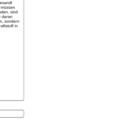
gesandt
n müssen
nden, sind
e daran
en, sondern
ftstoff in