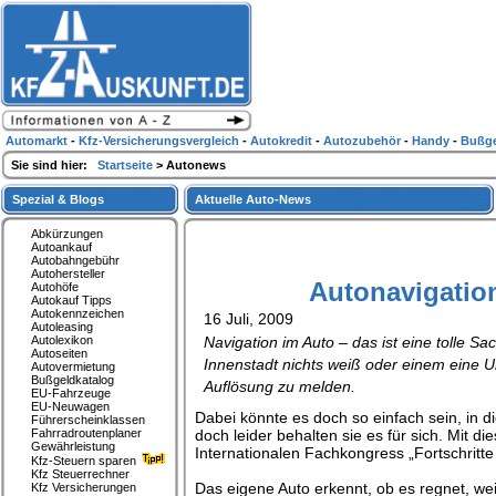
Automarkt
-
Kfz-Versicherungsvergleich
-
Autokredit
-
Autozubehör
-
Handy
-
Bußge
Sie sind hier:
Startseite
> Autonews
Spezial & Blogs
Aktuelle Auto-News
Abkürzungen
Autoankauf
Autobahngebühr
Autohersteller
Autonavigation
Autohöfe
Autokauf Tipps
Autokennzeichen
16 Juli, 2009
Autoleasing
Autolexikon
Navigation im Auto – das ist eine tolle Sa
Autoseiten
Innenstadt nichts weiß oder einem eine U
Autovermietung
Bußgeldkatalog
Auflösung zu melden.
EU-Fahrzeuge
EU-Neuwagen
Dabei könnte es doch so einfach sein, in d
Führerscheinklassen
Fahrradroutenplaner
doch leider behalten sie es für sich. Mit 
Gewährleistung
Internationalen Fachkongress „Fortschritte 
Kfz-Steuern sparen
Kfz Steuerrechner
Das eigene Auto erkennt, ob es regnet, we
Kfz Versicherungen