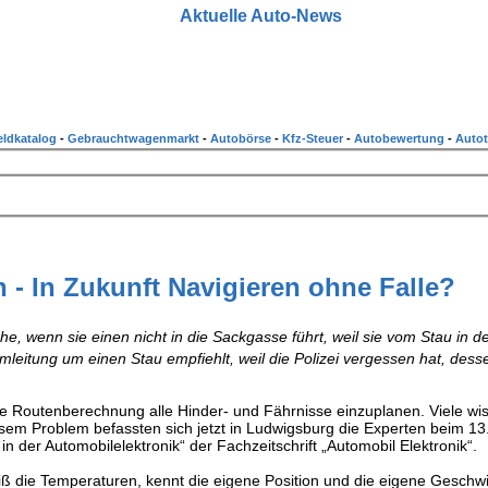
Aktuelle Auto-News
ldkatalog
-
Gebrauchtwagenmarkt
-
Autobörse
-
Kfz-Steuer
-
Autobewertung
-
Autot
 - In Zukunft Navigieren ohne Falle?
che, wenn sie einen nicht in die Sackgasse führt, weil sie vom Stau in d
mleitung um einen Stau empfiehlt, weil die Polizei vergessen hat, dess
ie Routenberechnung alle Hinder- und Fährnisse einzuplanen. Viele wis
diesem Problem befassten sich jetzt in Ludwigsburg die Experten beim 13
in der Automobilelektronik“ der Fachzeitschrift „Automobil Elektronik“.
iß die Temperaturen, kennt die eigene Position und die eigene Geschwi