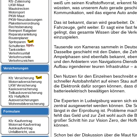
Kfz-Zulassung
weiß um seinen Kraftstoffvorrat, erkenn
LKW-Maut
wüssten, was unserem Auto gerade geschie
Mautstrecken
Kommunikation, weil das eigene Auto andere
Motorsport
PKW-Maut
PKW-Neuzulassungen
Das ist bekannt, daran wird gearbeitet. D
Plakettenverordnung
Fahrzeuge, geht weiter. Er sagt eine fast 
Rechtsberatung
Reimport Ratgeber
gelingt, das gesamte Wissen über die Ver
Reparaturanleitung
einzuspielen.
Routenplaner
Spritsparen
Schulferien
Tausende von Kameras sammeln in Deutsch
Tankstellen
Dasselbe geschieht mit den Daten, die Ze
Verkehrsunfall
Ampelphasen sind ebenfalls bekannt, eben
Verkehrsurteile
Verkehrszeichen
und den Anbietern von Navigations-Dienstlei
Aufbau irgendeiner teuren Infrastruktur – 
Versicherungen
Den Nutzen für den Einzelnen beschreibt e
Kfz Versicherung
schneller Autobahnfahrt auf einen Stau auff
Motorradversicherung
LKW Versicherung
die Elektronik dafür sorgen können, dass d
Kaskoversicherung
batterieelektrisch bewältigen können.
Teilkaskoversicherung
Kfz Haftpflicht
Autoversicherungen
Die Experten in Ludwigsburg waren sich ein
Wohnmobilversicherung
zentral ausgewertet werden können. Die S
längst in der Erprobung ist. Probleme mach
Formulare
fehlt das Geld und zur Zeit wohl auch die B
großer Schritt hin zur Vision Zero, der Ho
Kfz-Kaufvertrag
Motorrad-Kaufvertrag
können.
Autokaufvertrag
Unfallbericht, usw.
Schon bei der Diskussion über die Maut f