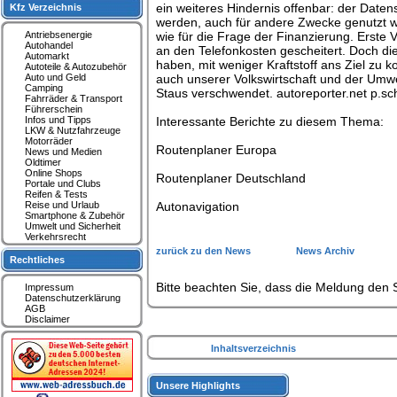
ein weiteres Hindernis offenbar: der Daten
Kfz Verzeichnis
werden, auch für andere Zwecke genutzt 
Antriebsenergie
wie für die Frage der Finanzierung. Erste 
Autohandel
an den Telefonkosten gescheitert. Doch die
Automarkt
haben, mit weniger Kraftstoff ans Ziel zu
Autoteile & Autozubehör
Auto und Geld
auch unserer Volkswirtschaft und der Umwel
Camping
Staus verschwendet. autoreporter.net p.
Fahrräder & Transport
Führerschein
Infos und Tipps
Interessante Berichte zu diesem Thema:
LKW & Nutzfahrzeuge
Motorräder
Routenplaner Europa
News und Medien
Oldtimer
Online Shops
Routenplaner Deutschland
Portale und Clubs
Reifen & Tests
Reise und Urlaub
Autonavigation
Smartphone & Zubehör
Umwelt und Sicherheit
Verkehrsrecht
zurück zu den News
News Archiv
Rechtliches
Bitte beachten Sie, dass die Meldung den S
Impressum
Datenschutzerklärung
AGB
Disclaimer
Inhaltsverzeichnis
Unsere Highlights