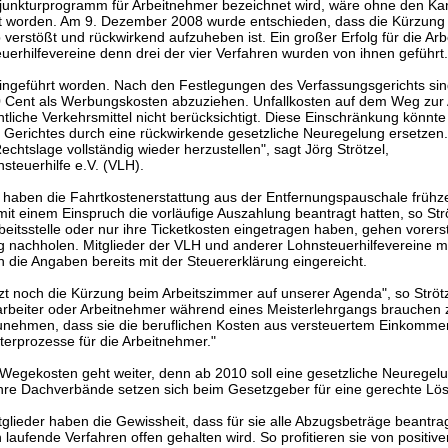
junkturprogramm für Arbeitnehmer bezeichnet wird, wäre ohne den Ka
ht worden. Am 9. Dezember 2008 wurde entschieden, dass die Kürzung
verstößt und rückwirkend aufzuheben ist. Ein großer Erfolg für die Ar
uerhilfevereine denn drei der vier Verfahren wurden von ihnen geführt.
 eingeführt worden. Nach den Festlegungen des Verfassungsgerichts sin
0 Cent als Werbungskosten abzuziehen. Unfallkosten auf dem Weg zur 
liche Verkehrsmittel nicht berücksichtigt. Diese Einschränkung könnte 
Gerichtes durch eine rückwirkende gesetzliche Neuregelung ersetzen.
echtslage vollständig wieder herzustellen", sagt Jörg Strötzel,
steuerhilfe e.V. (VLH).
e haben die Fahrtkostenerstattung aus der Entfernungspauschale frühze
 mit einem Einspruch die vorläufige Auszahlung beantragt hatten, so Strö
beitsstelle oder nur ihre Ticketkosten eingetragen haben, gehen vorerst
g nachholen. Mitglieder der VLH und anderer Lohnsteuerhilfevereine 
 die Angaben bereits mit der Steuererklärung eingereicht.
t noch die Kürzung beim Arbeitszimmer auf unserer Agenda", so Strötz
arbeiter oder Arbeitnehmer während eines Meisterlehrgangs brauchen
hinzunehmen, dass sie die beruflichen Kosten aus versteuertem Einkomm
erprozesse für die Arbeitnehmer."
Wegekosten geht weiter, denn ab 2010 soll eine gesetzliche Neuregel
hre Dachverbände setzen sich beim Gesetzgeber für eine gerechte Lös
tglieder haben die Gewissheit, dass für sie alle Abzugsbeträge beantr
 laufende Verfahren offen gehalten wird. So profitieren sie von positive