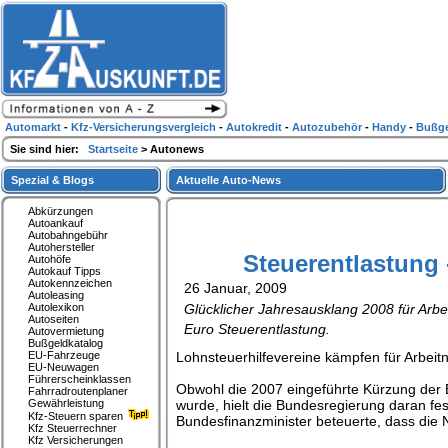
Automarkt
-
Kfz-Versicherungsvergleich
-
Autokredit
-
Autozubehör
-
Handy
-
Bußge
Sie sind hier:
Startseite
> Autonews
Spezial & Blogs
Aktuelle Auto-News
Abkürzungen
Autoankauf
Autobahngebühr
Autohersteller
Steuerentlastung
Autohöfe
Autokauf Tipps
Autokennzeichen
26 Januar, 2009
Autoleasing
Autolexikon
Glücklicher Jahresausklang 2008 für Arbe
Autoseiten
Euro Steuerentlastung.
Autovermietung
Bußgeldkatalog
EU-Fahrzeuge
Lohnsteuerhilfevereine kämpfen für Arbei
EU-Neuwagen
Führerscheinklassen
Obwohl die 2007 eingeführte Kürzung der E
Fahrradroutenplaner
Gewährleistung
wurde, hielt die Bundesregierung daran fe
Kfz-Steuern sparen
Bundesfinanzminister beteuerte, dass die 
Kfz Steuerrechner
Kfz Versicherungen