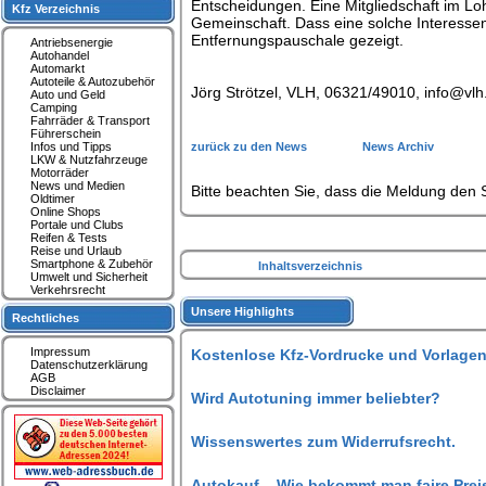
Entscheidungen. Eine Mitgliedschaft im Loh
Kfz Verzeichnis
Gemeinschaft. Dass eine solche Interessenv
Entfernungspauschale gezeigt.
Antriebsenergie
Autohandel
Automarkt
Autoteile & Autozubehör
Jörg Strötzel, VLH, 06321/49010, info@vlh
Auto und Geld
Camping
Fahrräder & Transport
Führerschein
Infos und Tipps
zurück zu den News
News Archiv
LKW & Nutzfahrzeuge
Motorräder
News und Medien
Bitte beachten Sie, dass die Meldung den S
Oldtimer
Online Shops
Portale und Clubs
Reifen & Tests
Reise und Urlaub
Smartphone & Zubehör
Inhaltsverzeichnis
Umwelt und Sicherheit
Verkehrsrecht
Unsere Highlights
Rechtliches
Impressum
Kostenlose Kfz-Vordrucke und Vorlagen
Datenschutzerklärung
AGB
Disclaimer
Wird Autotuning immer beliebter?
Wissenswertes zum Widerrufsrecht.
Autokauf – Wie bekommt man faire Prei