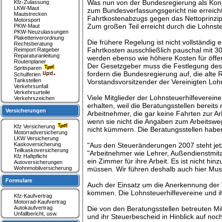
Was nun von der Bundesregierung als Kon
Kfz-Zulassung
LKW-Maut
zum Bundesverfassungsgericht nie erreic
Mautstrecken
Fahrtkostenabzugs gegen das Nettoprinzip 
Motorsport
Zum großen Teil erreicht durch die Lohnste
PKW-Maut
PKW-Neuzulassungen
Plakettenverordnung
Die frühere Regelung ist nicht vollständig
Rechtsberatung
Fahrtkosten ausschließlich pauschal mit 3
Reimport Ratgeber
Reparaturanleitung
werden ebenso wie höhere Kosten für öffent
Routenplaner
Der Gesetzgeber muss die Festlegung des 
Spritsparen
fordern die Bundesregierung auf, die alte R
Schulferien
Tankstellen
Vorstandsvorsitzender der Vereinigten Lohn
Verkehrsunfall
Verkehrsurteile
Viele Mitglieder der Lohnsteuerhilfeverein
Verkehrszeichen
erhalten, weil die Beratungsstellen bereits
Versicherungen
Arbeitnehmer, die gar keine Fahrten zur Ar
wenn sie nicht die Angaben zum Arbeitswe
Kfz Versicherung
nicht kümmern. Die Beratungsstellen haben
Motorradversicherung
LKW Versicherung
Kaskoversicherung
"Aus den Steueränderungen 2007 steht jetz
Teilkaskoversicherung
"Arbeitnehmer wie Lehrer, Außendienstmit
Kfz Haftpflicht
ein Zimmer für ihre Arbeit. Es ist nicht 
Autoversicherungen
Wohnmobilversicherung
müssen. Wir führen deshalb auch hier Must
Formulare
Auch der Einsatz um die Anerkennung der 
kommen. Die Lohnsteuerhilfevereine und i
Kfz-Kaufvertrag
Motorrad-Kaufvertrag
Autokaufvertrag
Die von den Beratungsstellen betreuten Mi
Unfallbericht, usw.
und ihr Steuerbescheid in Hinblick auf noch