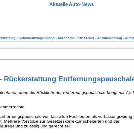
Aktuelle Auto-News
ldkatalog
-
Gebrauchtwagenmarkt
-
Autobörse
-
Kfz-Steuer
-
Autobewertung
-
Autot
 - Rückerstattung Entfernungspauschal
itnehmer, denn die Rückkehr der Entfernungspauschale bringt mit 7,5 M
tnehmerrechte
ntfernungspauschale von fast allen Fachleuten als verfassungswidrig b
st. Mehrere Vorstöße zur Gesetzeskorrektur scheiterten und der
Neuregelung zulässig und gerecht sei.