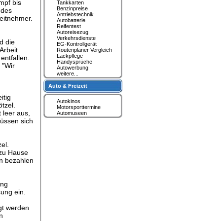
mpf bis
Tankkarten
Benzinpreise
 des
Antriebstechnik
beitnehmer.
Autobatterie
Reifentest
Autoreisezug
Verkehrsdienste
d die
EG-Kontrollgerät
Arbeit
Routenplaner Vergleich
Lackpflege
entfallen.
Handysprüche
 "Wir
Autowerbung
weitere...
Auto & Freizeit
itig
Autokinos
tzel.
Motorsporttermine
 leer aus,
Automuseen
müssen sich
el.
 zu Hause
en bezahlen
ung
ung ein.
agt werden
n