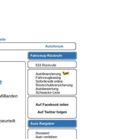
eile
Autoforum
Fahrzeug-Rückrufe
633 Rückrufe
Autofinanzierung
Fahrzeugleasing
e
Sofortkredit online
Restschuldversicherung
Autobewertung
Schwacke-Liste
illiarden
Auf Facebook teilen
Auf Twitter folgen
eurteilt
Auto Ratgeber
Restwert
Auto verleihen