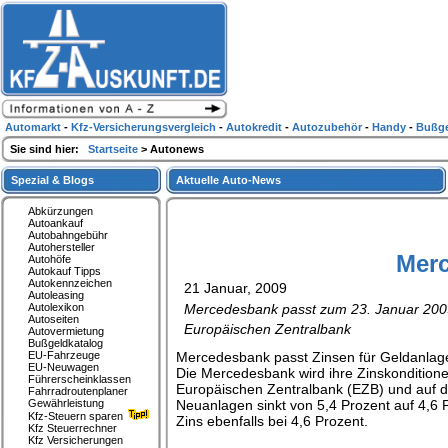
Automarkt
-
Kfz-Versicherungsvergleich
-
Autokredit
-
Autozubehör
-
Handy
-
Bußge
Sie sind hier:
Startseite
> Autonews
Spezial & Blogs
Aktuelle Auto-News
Abkürzungen
Autoankauf
Autobahngebühr
Autohersteller
Merc
Autohöfe
Autokauf Tipps
Autokennzeichen
21 Januar, 2009
Autoleasing
Autolexikon
Mercedesbank passt zum 23. Januar 2009 
Autoseiten
Europäischen Zentralbank
Autovermietung
Bußgeldkatalog
EU-Fahrzeuge
Mercedesbank passt Zinsen für Geldanlag
EU-Neuwagen
Die Mercedesbank wird ihre Zinskondition
Führerscheinklassen
Europäischen Zentralbank (EZB) und auf di
Fahrradroutenplaner
Gewährleistung
Neuanlagen sinkt von 5,4 Prozent auf 4,6 
Kfz-Steuern sparen
Zins ebenfalls bei 4,6 Prozent.
Kfz Steuerrechner
Kfz Versicherungen