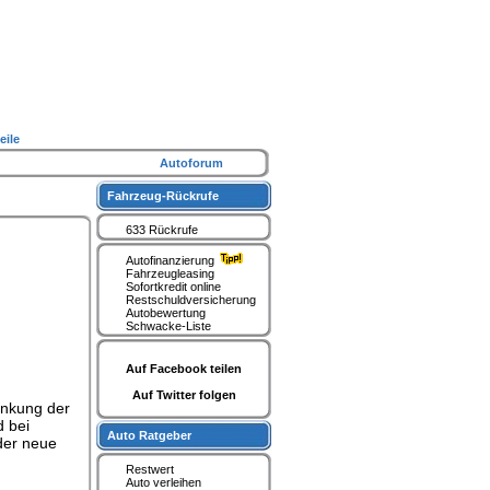
eile
Autoforum
Fahrzeug-Rückrufe
633 Rückrufe
Autofinanzierung
Fahrzeugleasing
Sofortkredit online
Restschuldversicherung
Autobewertung
Schwacke-Liste
Auf Facebook teilen
Auf Twitter folgen
enkung der
d bei
Auto Ratgeber
 der neue
Restwert
Auto verleihen