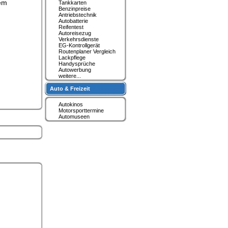
nem
Tankkarten
Benzinpreise
Antriebstechnik
Autobatterie
d
Reifentest
Autoreisezug
Verkehrsdienste
EG-Kontrollgerät
Routenplaner Vergleich
Lackpflege
Handysprüche
Autowerbung
weitere...
Auto & Freizeit
Autokinos
Motorsporttermine
Automuseen