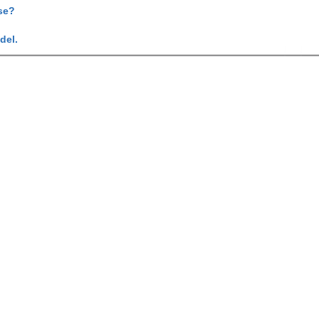
se?
del.