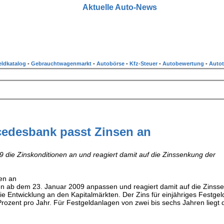
Aktuelle Auto-News
ldkatalog
-
Gebrauchtwagenmarkt
-
Autobörse
-
Kfz-Steuer
-
Autobewertung
-
Autot
edesbank passt Zinsen an
die Zinskonditionen an und reagiert damit auf die Zinssenkung der
en an
en ab dem 23. Januar 2009 anpassen und reagiert damit auf die Zinss
e Entwicklung an den Kapitalmärkten. Der Zins für einjähriges Festgel
Prozent pro Jahr. Für Festgeldanlagen von zwei bis sechs Jahren liegt