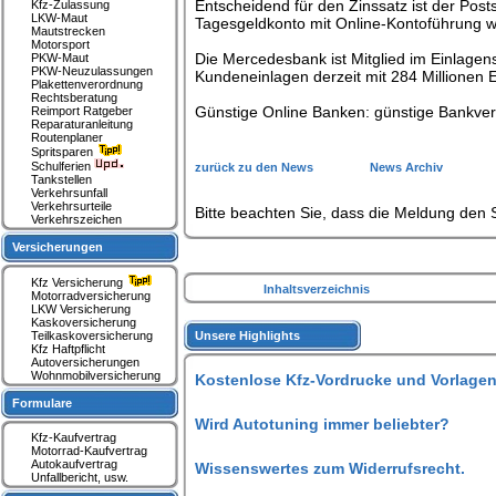
Entscheidend für den Zinssatz ist der Pos
Kfz-Zulassung
LKW-Maut
Tagesgeldkonto mit Online-Kontoführung w
Mautstrecken
Motorsport
Die Mercedesbank ist Mitglied im Einlag
PKW-Maut
PKW-Neuzulassungen
Kundeneinlagen derzeit mit 284 Millionen 
Plakettenverordnung
Rechtsberatung
Günstige Online Banken: günstige Bankve
Reimport Ratgeber
Reparaturanleitung
Routenplaner
Spritsparen
Schulferien
zurück zu den News
News Archiv
Tankstellen
Verkehrsunfall
Verkehrsurteile
Bitte beachten Sie, dass die Meldung den S
Verkehrszeichen
Versicherungen
Kfz Versicherung
Inhaltsverzeichnis
Motorradversicherung
LKW Versicherung
Kaskoversicherung
Teilkaskoversicherung
Unsere Highlights
Kfz Haftpflicht
Autoversicherungen
Wohnmobilversicherung
Kostenlose Kfz-Vordrucke und Vorlagen
Formulare
Wird Autotuning immer beliebter?
Kfz-Kaufvertrag
Motorrad-Kaufvertrag
Autokaufvertrag
Wissenswertes zum Widerrufsrecht.
Unfallbericht, usw.