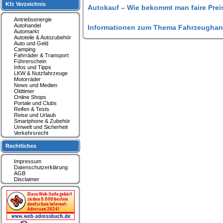
Kfz Verzeichnis
Autokauf – Wie bekommt man faire Prei
Antriebsenergie
Autohandel
Informationen zum Thema Fahrzeughan
Automarkt
Autoteile & Autozubehör
Auto und Geld
Camping
Fahrräder & Transport
Führerschein
Infos und Tipps
LKW & Nutzfahrzeuge
Motorräder
News und Medien
Oldtimer
Online Shops
Portale und Clubs
Reifen & Tests
Reise und Urlaub
Smartphone & Zubehör
Umwelt und Sicherheit
Verkehrsrecht
Rechtliches
Impressum
Datenschutzerklärung
AGB
Disclaimer