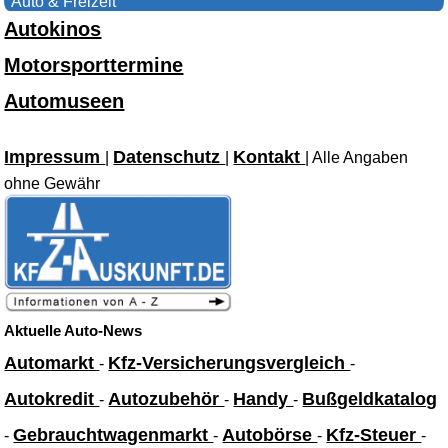
Auto & Freizeit
Autokinos
Motorsporttermine
Automuseen
Impressum
Datenschutz
Kontakt
|
|
| Alle Angaben
ohne Gewähr
Aktuelle Auto-News
Automarkt
Kfz-Versicherungsvergleich
-
-
Autokredit
Autozubehör
Handy
Bußgeldkatalog
-
-
-
Gebrauchtwagenmarkt
Autobörse
Kfz-Steuer
-
-
-
-