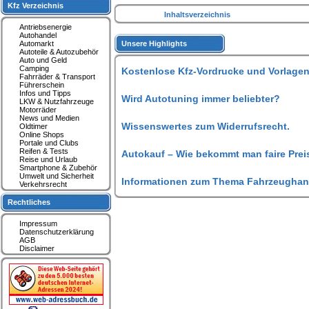
Kfz Verzeichnis
Inhaltsverzeichnis
Antriebsenergie
Autohandel
Automarkt
Unsere Highlights
Autoteile & Autozubehör
Auto und Geld
Camping
Kostenlose Kfz-Vordrucke und Vorlagen
Fahrräder & Transport
Führerschein
Infos und Tipps
Wird Autotuning immer beliebter?
LKW & Nutzfahrzeuge
Motorräder
News und Medien
Wissenswertes zum Widerrufsrecht.
Oldtimer
Online Shops
Portale und Clubs
Reifen & Tests
Autokauf – Wie bekommt man faire Prei
Reise und Urlaub
Smartphone & Zubehör
Umwelt und Sicherheit
Informationen zum Thema Fahrzeughan
Verkehrsrecht
Rechtliches
Impressum
Datenschutzerklärung
AGB
Disclaimer