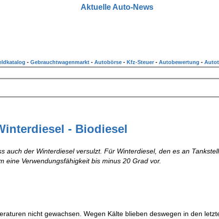
Aktuelle Auto-News
ldkatalog
-
Gebrauchtwagenmarkt
-
Autobörse
-
Kfz-Steuer
-
Autobewertung
-
Autot
interdiesel - Biodiesel
s auch der Winterdiesel versulzt. Für Winterdiesel, den es an Tankstel
orm eine Verwendungsfähigkeit bis minus 20 Grad vor.
peraturen nicht gewachsen. Wegen Kälte blieben deswegen in den letz