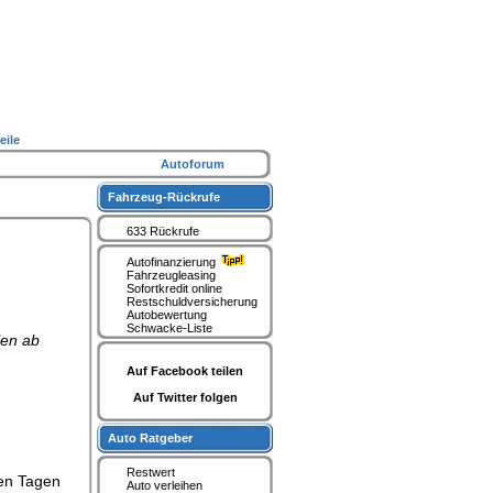
eile
Autoforum
Fahrzeug-Rückrufe
633 Rückrufe
Autofinanzierung
Fahrzeugleasing
Sofortkredit online
Restschuldversicherung
Autobewertung
Schwacke-Liste
len ab
Auf Facebook teilen
Auf Twitter folgen
Auto Ratgeber
Restwert
ten Tagen
Auto verleihen