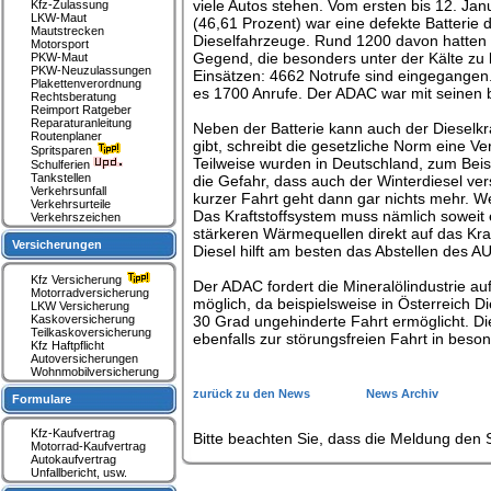
viele Autos stehen. Vom ersten bis 12. Jan
Kfz-Zulassung
LKW-Maut
(46,61 Prozent) war eine defekte Batteri
Mautstrecken
Dieselfahrzeuge. Rund 1200 davon hatten 
Motorsport
Gegend, die besonders unter der Kälte zu 
PKW-Maut
PKW-Neuzulassungen
Einsätzen: 4662 Notrufe sind eingegangen.
Plakettenverordnung
es 1700 Anrufe. Der ADAC war mit seinen 
Rechtsberatung
Reimport Ratgeber
Reparaturanleitung
Neben der Batterie kann auch der Dieselkr
Routenplaner
gibt, schreibt die gesetzliche Norm eine Ve
Spritsparen
Teilweise wurden in Deutschland, zum Bei
Schulferien
Tankstellen
die Gefahr, dass auch der Winterdiesel versu
Verkehrsunfall
kurzer Fahrt geht dann gar nichts mehr. We
Verkehrsurteile
Das Kraftstoffsystem muss nämlich soweit er
Verkehrszeichen
stärkeren Wärmequellen direkt auf das Kraf
Versicherungen
Diesel hilft am besten das Abstellen des 
Kfz Versicherung
Der ADAC fordert die Mineralölindustrie auf,
Motorradversicherung
möglich, da beispielsweise in Österreich 
LKW Versicherung
Kaskoversicherung
30 Grad ungehinderte Fahrt ermöglicht. Di
Teilkaskoversicherung
ebenfalls zur störungsfreien Fahrt in beso
Kfz Haftpflicht
Autoversicherungen
Wohnmobilversicherung
zurück zu den News
News Archiv
Formulare
Kfz-Kaufvertrag
Bitte beachten Sie, dass die Meldung den S
Motorrad-Kaufvertrag
Autokaufvertrag
Unfallbericht, usw.