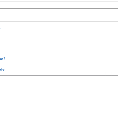
.
se?
del.