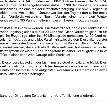
uar leistete der ADAC bundesweit in 80413 Fällen Pannenhilfe. Mit 374
e der Hauptgrund liegengebliebener Autos. 27780 der Pannenautos ware
ursächlich Probleme mit der Kraftstoffversorgung. Die ADAC Region Os
leiden hatte. Am sechsten Januar war dort der Tag mit den bisher meis
 Zum Vergleich: Am gleichen Tag im Vorjahr - einem „normalen“ Winter
bundesweit 1700 Pannenhelfern in diesen Tagen im Dauereinsatz.
aftstoff zum Problem werden. Für Winterdiesel, den es an Tankstellen 
rwendungsfähigkeit bis minus 20 Grad vor. Diese Vorschrift gilt auch für
spiel im Erzgebirge, aber fast 30 Minusgrade gemessen. Ab 20 Grad mi
lzt. Er flockt aus und bildet Parafinkristalle, die den Dieselfilter verst
nn ein versulzter Diesel nicht weiterfährt, ist Pannenhilfe am Ort kaum
wärmt werden, dass sich alle Kristalle auflösen. Auf keinen Fall sollt
tstoffsystem einwirken. Die Brandgefahr ist dabei viel zu groß. Beim v
AUTOs in einer beheizten Garage oder Werkstatt.
 Diesel bereitzustellen, der bis minus 25 Grad einsatzfähig bleibt. Dies 
Diesel handelsüblich ist, der auch bei Temperaturen zwischen minus 27
e Automobilhersteller sind aufgerufen wirksamere Filterheizungen anzu
nders kalten Wintern beitragen.
tand der Dinge zum Zeitpunkt ihrer Veröffentlichung wiedergibt.