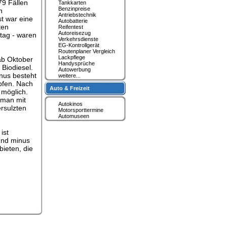
79 Fällen
Tankkarten
Benzinpreise
n
Antriebstechnik
t war eine
Autobatterie
ten
Reifentest
Autoreisezug
tag - waren
Verkehrsdienste
EG-Kontrollgerät
Routenplaner Vergleich
Lackpflege
ab Oktober
Handysprüche
 Biodiesel.
Autowerbung
nus besteht
weitere...
opfen. Nach
Auto & Freizeit
 möglich.
e man mit
Autokinos
ersulzten
Motorsporttermine
Automuseen
ist
 und minus
bieten, die