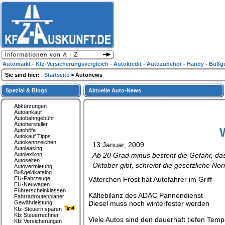
Automarkt
-
Kfz-Versicherungsvergleich
-
Autokredit
-
Autozubehör
-
Handy
-
Bußge
Sie sind hier:
Startseite
> Autonews
Spezial & Blogs
Aktuelle Auto-News
Abkürzungen
Autoankauf
Autobahngebühr
Autohersteller
W
Autohöfe
Autokauf Tipps
Autokennzeichen
13 Januar, 2009
Autoleasing
Autolexikon
Ab 20 Grad minus besteht die Gefahr, das
Autoseiten
Oktober gibt, schreibt die gesetzliche N
Autovermietung
Bußgeldkatalog
EU-Fahrzeuge
Väterchen Frost hat Autofahrer im Griff
EU-Neuwagen
Führerscheinklassen
Kältebilanz des ADAC Pannendienst
Fahrradroutenplaner
Gewährleistung
Diesel muss noch winterfester werden
Kfz-Steuern sparen
Kfz Steuerrechner
Viele Autos sind den dauerhaft tiefen Tem
Kfz Versicherungen