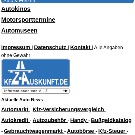
Auto & Freizeit
Autokinos
Motorsporttermine
Automuseen
Impressum
Datenschutz
Kontakt
|
|
| Alle Angaben
ohne Gewähr
Aktuelle Auto-News
Automarkt
Kfz-Versicherungsvergleich
-
-
Autokredit
Autozubehör
Handy
Bußgeldkatalog
-
-
-
Gebrauchtwagenmarkt
Autobörse
Kfz-Steuer
-
-
-
-