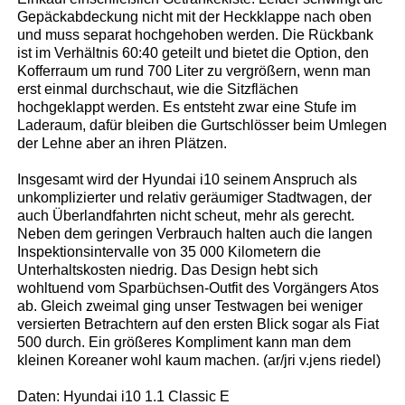
Gepäckabdeckung nicht mit der Heckklappe nach oben
und muss separat hochgehoben werden. Die Rückbank
ist im Verhältnis 60:40 geteilt und bietet die Option, den
Kofferraum um rund 700 Liter zu vergrößern, wenn man
erst einmal durchschaut, wie die Sitzflächen
hochgeklappt werden. Es entsteht zwar eine Stufe im
Laderaum, dafür bleiben die Gurtschlösser beim Umlegen
der Lehne aber an ihren Plätzen.
Insgesamt wird der Hyundai i10 seinem Anspruch als
unkomplizierter und relativ geräumiger Stadtwagen, der
auch Überlandfahrten nicht scheut, mehr als gerecht.
Neben dem geringen Verbrauch halten auch die langen
Inspektionsintervalle von 35 000 Kilometern die
Unterhaltskosten niedrig. Das Design hebt sich
wohltuend vom Sparbüchsen-Outfit des Vorgängers Atos
ab. Gleich zweimal ging unser Testwagen bei weniger
versierten Betrachtern auf den ersten Blick sogar als Fiat
500 durch. Ein größeres Kompliment kann man dem
kleinen Koreaner wohl kaum machen. (ar/jri v.jens riedel)
Daten: Hyundai i10 1.1 Classic E