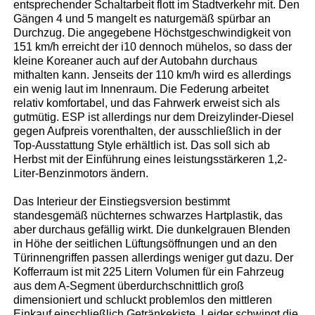
entsprechender Schaltarbeit flott im Stadtverkehr mit. Den
Gängen 4 und 5 mangelt es naturgemäß spürbar an
Durchzug. Die angegebene Höchstgeschwindigkeit von
151 km/h erreicht der i10 dennoch mühelos, so dass der
kleine Koreaner auch auf der Autobahn durchaus
mithalten kann. Jenseits der 110 km/h wird es allerdings
ein wenig laut im Innenraum. Die Federung arbeitet
relativ komfortabel, und das Fahrwerk erweist sich als
gutmütig. ESP ist allerdings nur dem Dreizylinder-Diesel
gegen Aufpreis vorenthalten, der ausschließlich in der
Top-Ausstattung Style erhältlich ist. Das soll sich ab
Herbst mit der Einführung eines leistungsstärkeren 1,2-
Liter-Benzinmotors ändern.
Das Interieur der Einstiegsversion bestimmt
standesgemäß nüchternes schwarzes Hartplastik, das
aber durchaus gefällig wirkt. Die dunkelgrauen Blenden
in Höhe der seitlichen Lüftungsöffnungen und an den
Türinnengriffen passen allerdings weniger gut dazu. Der
Kofferraum ist mit 225 Litern Volumen für ein Fahrzeug
aus dem A-Segment überdurchschnittlich groß
dimensioniert und schluckt problemlos den mittleren
Einkauf einschließlich Getränkekiste. Leider schwingt die