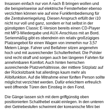
Insassen einfach nur von A nach B bringen wollen und
die beispielsweise auf elektrische Fensterheber ebenso
verzichten können wie auf eine Funkfernbedienung für
die Zentralverriegelung. Diesen Anspruch erfüllt der i10
nicht nur voll und ganz, sondern er hat selbst in der
günstigsten Classic E-Version bereits einen CD-Player
mit MP3-Wiedergabe und AUX-Anschluss mit an Bord.
Serienmäßig gibt es obendrein ein relativ großzügiges
Platzangebot für einen Wagen von immerhin nur 3,57
Metern Länge. Fahrer und Beifahrer sitzen angenehm
hoch und mit ausreichender Schulterfreiheit. Die Polster
sind recht straff und sorgen auch bei längeren Fahrten für
annehmbaren Komfort. Auch hinten herrschen
ausreichende Platzverhältnisse, der mittlere Sitzplatz auf
der Rücksitzbank hat allerdings kaum mehr als
Alibifunktion. Auf die Mitnahme einer fünften Person sollte
möglichst verzichtet werden. Dafür erleichtern erfreulich
weit öffnende Türen den Einstieg in den Fond.
Die Gänge lassen sich mit dem griffgünstig oben
positionierten Schalthebel exakt einlegen. In den unteren
drei Getriebestufen schwimmt der koreanische Mini bei