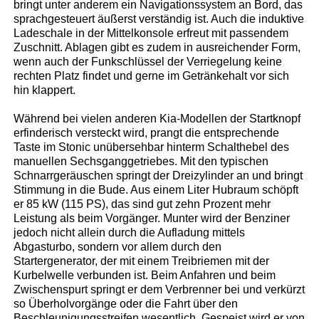
bringt unter anderem ein Navigationssystem an Bord, das
sprachgesteuert äußerst verständig ist. Auch die induktive
Ladeschale in der Mittelkonsole erfreut mit passendem
Zuschnitt. Ablagen gibt es zudem in ausreichender Form,
wenn auch der Funkschlüssel der Verriegelung keine
rechten Platz findet und gerne im Getränkehalt vor sich
hin klappert.
Während bei vielen anderen Kia-Modellen der Startknopf
erfinderisch versteckt wird, prangt die entsprechende
Taste im Stonic unübersehbar hinterm Schalthebel des
manuellen Sechsganggetriebes. Mit den typischen
Schnarrgeräuschen springt der Dreizylinder an und bringt
Stimmung in die Bude. Aus einem Liter Hubraum schöpft
er 85 kW (115 PS), das sind gut zehn Prozent mehr
Leistung als beim Vorgänger. Munter wird der Benziner
jedoch nicht allein durch die Aufladung mittels
Abgasturbo, sondern vor allem durch den
Startergenerator, der mit einem Treibriemen mit der
Kurbelwelle verbunden ist. Beim Anfahren und beim
Zwischenspurt springt er dem Verbrenner bei und verkürzt
so Überholvorgänge oder die Fahrt über den
Beschleunigungsstreifen wesentlich. Gespeist wird er von