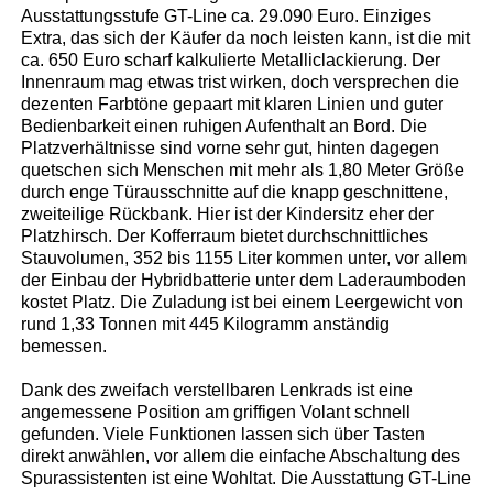
Ausstattungsstufe GT-Line ca. 29.090 Euro. Einziges
Extra, das sich der Käufer da noch leisten kann, ist die mit
ca. 650 Euro scharf kalkulierte Metalliclackierung. Der
Innenraum mag etwas trist wirken, doch versprechen die
dezenten Farbtöne gepaart mit klaren Linien und guter
Bedienbarkeit einen ruhigen Aufenthalt an Bord. Die
Platzverhältnisse sind vorne sehr gut, hinten dagegen
quetschen sich Menschen mit mehr als 1,80 Meter Größe
durch enge Türausschnitte auf die knapp geschnittene,
zweiteilige Rückbank. Hier ist der Kindersitz eher der
Platzhirsch. Der Kofferraum bietet durchschnittliches
Stauvolumen, 352 bis 1155 Liter kommen unter, vor allem
der Einbau der Hybridbatterie unter dem Laderaumboden
kostet Platz. Die Zuladung ist bei einem Leergewicht von
rund 1,33 Tonnen mit 445 Kilogramm anständig
bemessen.
Dank des zweifach verstellbaren Lenkrads ist eine
angemessene Position am griffigen Volant schnell
gefunden. Viele Funktionen lassen sich über Tasten
direkt anwählen, vor allem die einfache Abschaltung des
Spurassistenten ist eine Wohltat. Die Ausstattung GT-Line