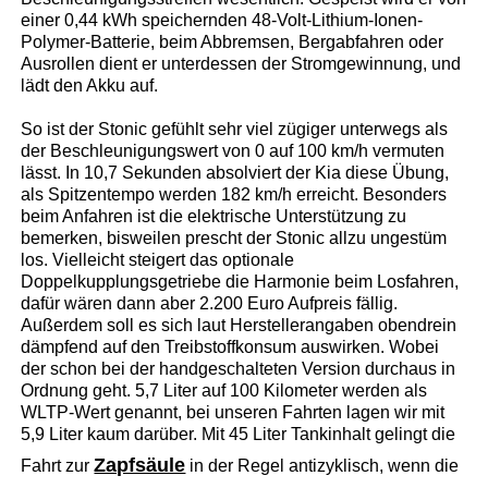
einer 0,44 kWh speichernden 48-Volt-Lithium-Ionen-
Polymer-Batterie, beim Abbremsen, Bergabfahren oder
Ausrollen dient er unterdessen der Stromgewinnung, und
lädt den Akku auf.
So ist der Stonic gefühlt sehr viel zügiger unterwegs als
der Beschleunigungswert von 0 auf 100 km/h vermuten
lässt. In 10,7 Sekunden absolviert der Kia diese Übung,
als Spitzentempo werden 182 km/h erreicht. Besonders
beim Anfahren ist die elektrische Unterstützung zu
bemerken, bisweilen prescht der Stonic allzu ungestüm
los. Vielleicht steigert das optionale
Doppelkupplungsgetriebe die Harmonie beim Losfahren,
dafür wären dann aber 2.200 Euro Aufpreis fällig.
Außerdem soll es sich laut Herstellerangaben obendrein
dämpfend auf den Treibstoffkonsum auswirken. Wobei
der schon bei der handgeschalteten Version durchaus in
Ordnung geht. 5,7 Liter auf 100 Kilometer werden als
WLTP-Wert genannt, bei unseren Fahrten lagen wir mit
5,9 Liter kaum darüber. Mit 45 Liter Tankinhalt gelingt die
Zapfsäule
Fahrt zur
in der Regel antizyklisch, wenn die