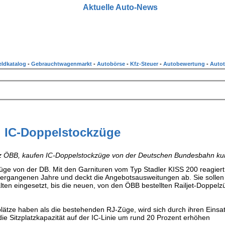
Aktuelle Auto-News
ldkatalog
-
Gebrauchtwagenmarkt
-
Autobörse
-
Kfz-Steuer
-
Autobewertung
-
Autot
IC-Doppelstockzüge
z ÖBB, kaufen IC-Doppelstockzüge von der Deutschen Bundesbahn ku
ge von der DB. Mit den Garnituren vom Typ Stadler KISS 200 reagiert
rgangenen Jahre und deckt die Angebotsausweitungen ab. Sie sollen
lten eingesetzt, bis die neuen, von den ÖBB bestellten Railjet-Doppelz
ätze haben als die bestehenden RJ-Züge, wird sich durch ihren Einsat
e Sitzplatzkapazität auf der IC-Linie um rund 20 Prozent erhöhen