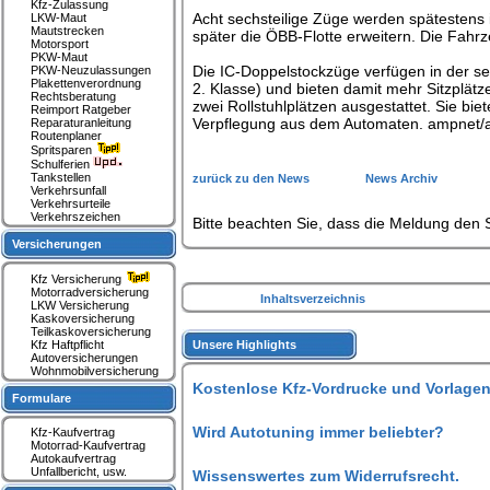
Kfz-Zulassung
Acht sechsteilige Züge werden spätestens 
LKW-Maut
Mautstrecken
später die ÖBB-Flotte erweitern. Die Fahrz
Motorsport
PKW-Maut
Die IC-Doppelstockzüge verfügen in der sec
PKW-Neuzulassungen
Plakettenverordnung
2. Klasse) und bieten damit mehr Sitzplätz
Rechtsberatung
zwei Rollstuhlplätzen ausgestattet. Sie b
Reimport Ratgeber
Verpflegung aus dem Automaten. ampnet
Reparaturanleitung
Routenplaner
Spritsparen
Schulferien
Tankstellen
zurück zu den News
News Archiv
Verkehrsunfall
Verkehrsurteile
Verkehrszeichen
Bitte beachten Sie, dass die Meldung den S
Versicherungen
Kfz Versicherung
Motorradversicherung
Inhaltsverzeichnis
LKW Versicherung
Kaskoversicherung
Teilkaskoversicherung
Kfz Haftpflicht
Unsere Highlights
Autoversicherungen
Wohnmobilversicherung
Kostenlose Kfz-Vordrucke und Vorlagen
Formulare
Wird Autotuning immer beliebter?
Kfz-Kaufvertrag
Motorrad-Kaufvertrag
Autokaufvertrag
Unfallbericht, usw.
Wissenswertes zum Widerrufsrecht.