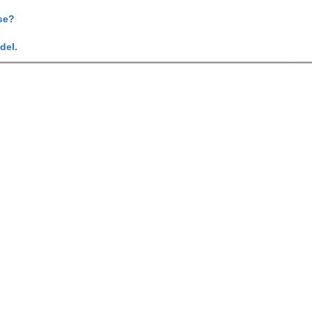
se?
del.