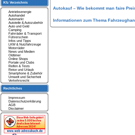
Kfz Verzeichnis
Autokauf – Wie bekommt man faire Prei
Antriebsenergie
Autohandel
Automarkt
Informationen zum Thema Fahrzeughan
Autoteile & Autozubehör
Auto und Geld
Camping
Fahrräder & Transport
Führerschein
Infos und Tipps
LKW & Nutzfahrzeuge
Motorräder
News und Medien
Oldtimer
Online Shops
Portale und Clubs
Reifen & Tests
Reise und Urlaub
Smartphone & Zubehör
Umwelt und Sicherheit
Verkehrsrecht
Rechtliches
Impressum
Datenschutzerklärung
AGB
Disclaimer