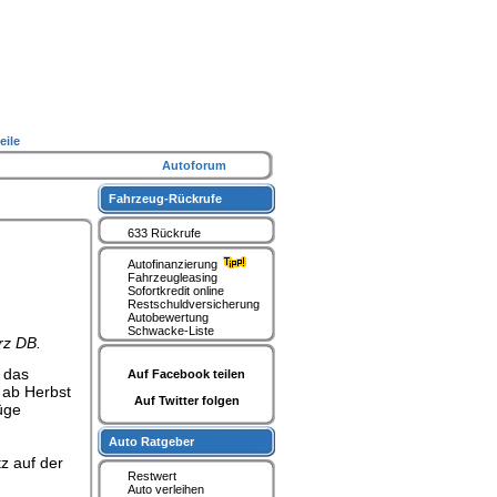
eile
Autoforum
Fahrzeug-Rückrufe
633 Rückrufe
Autofinanzierung
Fahrzeugleasing
Sofortkredit online
Restschuldversicherung
Autobewertung
Schwacke-Liste
rz DB.
 das
Auf Facebook teilen
 ab Herbst
Auf Twitter folgen
üge
Auto Ratgeber
z auf der
Restwert
Auto verleihen