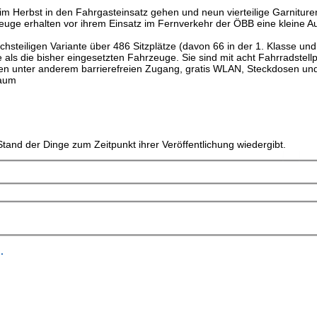
im Herbst in den Fahrgasteinsatz gehen und neun vierteilige Garniture
euge erhalten vor ihrem Einsatz im Fernverkehr der ÖBB eine kleine Au
hsteiligen Variante über 486 Sitzplätze (davon 66 in der 1. Klasse und
e als die bisher eingesetzten Fahrzeuge. Sie sind mit acht Fahrradstell
ieten unter anderem barrierefreien Zugang, gratis WLAN, Steckdosen un
/aum
tand der Dinge zum Zeitpunkt ihrer Veröffentlichung wiedergibt.
.