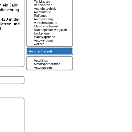
Tankkarten
n ein Jahr
Benzinpreise
Antriebstechnik
ffrischung.
Autobatterie
Reifentest
 420 in der
Autoreisezug
Verkehrsdienste
plätzen und
EG-Kontrollgerät
d
Routenplaner Vergleich
Lackpflege
Handysprüche
Autowerbung
weitere...
Auto & Freizeit
Autokinos
Motorsporttermine
Automuseen