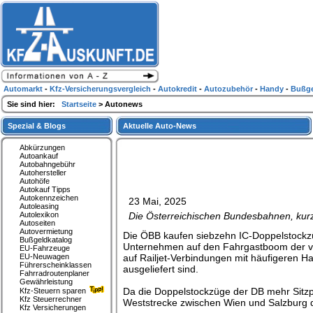
Automarkt
-
Kfz-Versicherungsvergleich
-
Autokredit
-
Autozubehör
-
Handy
-
Bußge
Sie sind hier:
Startseite
> Autonews
Spezial & Blogs
Aktuelle Auto-News
Abkürzungen
Autoankauf
Autobahngebühr
Autohersteller
Autohöfe
Autokauf Tipps
Autokennzeichen
23 Mai, 2025
Autoleasing
Autolexikon
Die Österreichischen Bundesbahnen, kur
Autoseiten
Autovermietung
Die ÖBB kaufen siebzehn IC-Doppelstockzü
Bußgeldkatalog
Unternehmen auf den Fahrgastboom der ve
EU-Fahrzeuge
EU-Neuwagen
auf Railjet-Verbindungen mit häufigeren Ha
Führerscheinklassen
ausgeliefert sind.
Fahrradroutenplaner
Gewährleistung
Da die Doppelstockzüge der DB mehr Sitzpl
Kfz-Steuern sparen
Kfz Steuerrechner
Weststrecke zwischen Wien und Salzburg di
Kfz Versicherungen