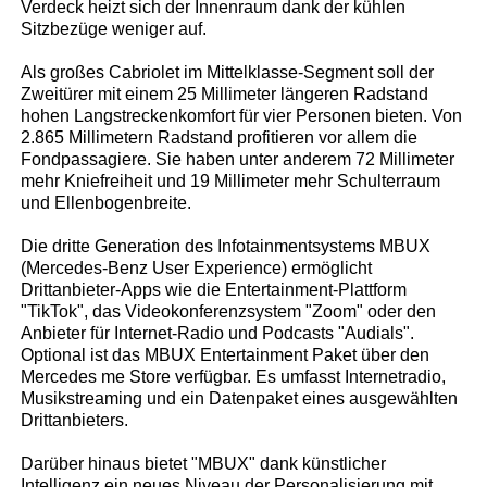
Verdeck heizt sich der Innenraum dank der kühlen
Sitzbezüge weniger auf.
Als großes Cabriolet im Mittelklasse-Segment soll der
Zweitürer mit einem 25 Millimeter längeren Radstand
hohen Langstreckenkomfort für vier Personen bieten. Von
2.865 Millimetern Radstand profitieren vor allem die
Fondpassagiere. Sie haben unter anderem 72 Millimeter
mehr Kniefreiheit und 19 Millimeter mehr Schulterraum
und Ellenbogenbreite.
Die dritte Generation des Infotainmentsystems MBUX
(Mercedes-Benz User Experience) ermöglicht
Drittanbieter-Apps wie die Entertainment-Plattform
"TikTok", das Videokonferenzsystem "Zoom" oder den
Anbieter für Internet-Radio und Podcasts "Audials".
Optional ist das MBUX Entertainment Paket über den
Mercedes me Store verfügbar. Es umfasst Internetradio,
Musikstreaming und ein Datenpaket eines ausgewählten
Drittanbieters.
Darüber hinaus bietet "MBUX" dank künstlicher
Intelligenz ein neues Niveau der Personalisierung mit