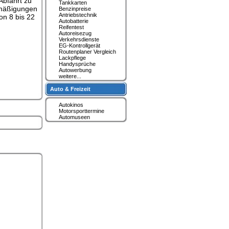
Abfahrt zu
Tankkarten
Ermäßigungen
Benzinpreise
Antriebstechnik
on 8 bis 22
Autobatterie
Reifentest
Autoreisezug
Verkehrsdienste
EG-Kontrollgerät
Routenplaner Vergleich
Lackpflege
Handysprüche
Autowerbung
weitere...
Auto & Freizeit
Autokinos
Motorsporttermine
Automuseen