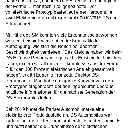
baute das Unikat, nachdem die E-Tense-Technologie in
der Formel E mehrfach Titel geholt hatte. Der
vollelektrische Prototyp basiert auf einer Karbonhülle,
zwei Elektromotoren mit insgesamt 600 kW/815 PS und
Allradantrieb.
Mit Hilfe des SM konnten viele Erkenntnisse gewonnen
werden, beispielsweise über die Kinematik der
Aufhängung, wie sich die Reifen bei enormer
Geschwindigkeit verhielten. "Das Gleiche haben wir beim
DS E-Tense Performance gemacht: Er ist ein technisches
Labor, in dem wir all unsere Erkenntnisse aus der Formel
E für den 100 Prozent elektrischen Antrieb gesammelt
haben", erklärt Eugenio Franzetti, Direktor DS
Performance. Man habe das ganze Know-how in den
Prototypen eingebracht, der den Ingenieuren überaus
nützliche Informationen für die nächste Generation der
DS-Elektroautos liefere.
Seit 2019 bietet die Pariser Automobilmarke eine
elektrifizierte Produktpalette an. DS Automobiles war
zudem iner der ersten Premiumhersteller in der Formel E
und nutzt seither die Erkenntnisse der elektrischen