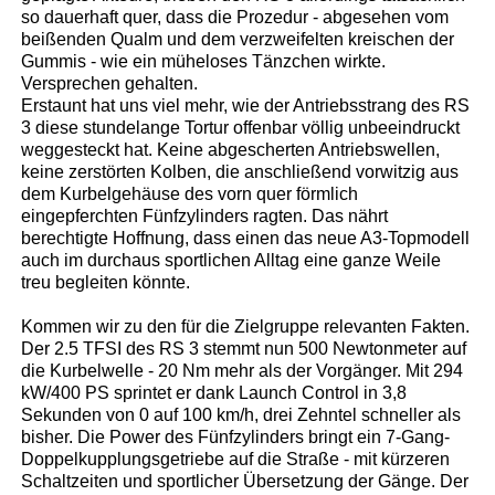
so dauerhaft quer, dass die Prozedur - abgesehen vom
beißenden Qualm und dem verzweifelten kreischen der
Gummis - wie ein müheloses Tänzchen wirkte.
Versprechen gehalten.
Erstaunt hat uns viel mehr, wie der Antriebsstrang des RS
3 diese stundelange Tortur offenbar völlig unbeeindruckt
weggesteckt hat. Keine abgescherten Antriebswellen,
keine zerstörten Kolben, die anschließend vorwitzig aus
dem Kurbelgehäuse des vorn quer förmlich
eingepferchten Fünfzylinders ragten. Das nährt
berechtigte Hoffnung, dass einen das neue A3-Topmodell
auch im durchaus sportlichen Alltag eine ganze Weile
treu begleiten könnte.
Kommen wir zu den für die Zielgruppe relevanten Fakten.
Der 2.5 TFSI des RS 3 stemmt nun 500 Newtonmeter auf
die Kurbelwelle - 20 Nm mehr als der Vorgänger. Mit 294
kW/400 PS sprintet er dank Launch Control in 3,8
Sekunden von 0 auf 100 km/h, drei Zehntel schneller als
bisher. Die Power des Fünfzylinders bringt ein 7-Gang-
Doppelkupplungsgetriebe auf die Straße - mit kürzeren
Schaltzeiten und sportlicher Übersetzung der Gänge. Der