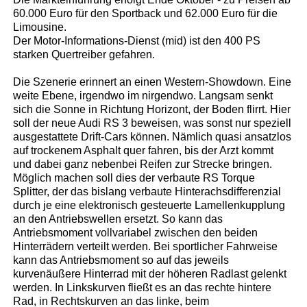
60.000 Euro für den Sportback und 62.000 Euro für die
Limousine.
Der Motor-Informations-Dienst (mid) ist den 400 PS
starken Quertreiber gefahren.
Die Szenerie erinnert an einen Western-Showdown. Eine
weite Ebene, irgendwo im nirgendwo. Langsam senkt
sich die Sonne in Richtung Horizont, der Boden flirrt. Hier
soll der neue Audi RS 3 beweisen, was sonst nur speziell
ausgestattete Drift-Cars können. Nämlich quasi ansatzlos
auf trockenem Asphalt quer fahren, bis der Arzt kommt
und dabei ganz nebenbei Reifen zur Strecke bringen.
Möglich machen soll dies der verbaute RS Torque
Splitter, der das bislang verbaute Hinterachsdifferenzial
durch je eine elektronisch gesteuerte Lamellenkupplung
an den Antriebswellen ersetzt. So kann das
Antriebsmoment vollvariabel zwischen den beiden
Hinterrädern verteilt werden. Bei sportlicher Fahrweise
kann das Antriebsmoment so auf das jeweils
kurvenäußere Hinterrad mit der höheren Radlast gelenkt
werden. In Linkskurven fließt es an das rechte hintere
Rad, in Rechtskurven an das linke, beim