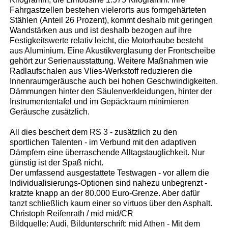
Fahrgastzellen bestehen vielerorts aus formgehärteten
Stählen (Anteil 26 Prozent), kommt deshalb mit geringen
Wandstärken aus und ist deshalb bezogen auf ihre
Festigkeitswerte relativ leicht, die Motorhaube besteht
aus Aluminium. Eine Akustikverglasung der Frontscheibe
gehört zur Serienausstattung. Weitere Maßnahmen wie
Radlaufschalen aus Vlies-Werkstoff reduzieren die
Innenraumgeräusche auch bei hohen Geschwindigkeiten.
Dämmungen hinter den Säulenverkleidungen, hinter der
Instrumententafel und im Gepäckraum minimieren
Geräusche zusätzlich.
All dies beschert dem RS 3 - zusätzlich zu den
sportlichen Talenten - im Verbund mit den adaptiven
Dämpfern eine überraschende Alltagstauglichkeit. Nur
günstig ist der Spaß nicht.
Der umfassend ausgestattete Testwagen - vor allem die
Individualisierungs-Optionen sind nahezu unbegrenzt -
kratzte knapp an der 80.000 Euro-Grenze. Aber dafür
tanzt schließlich kaum einer so virtuos über den Asphalt.
Christoph Reifenrath / mid mid/CR
Bildquelle: Audi, Bildunterschrift: mid Athen - Mit dem