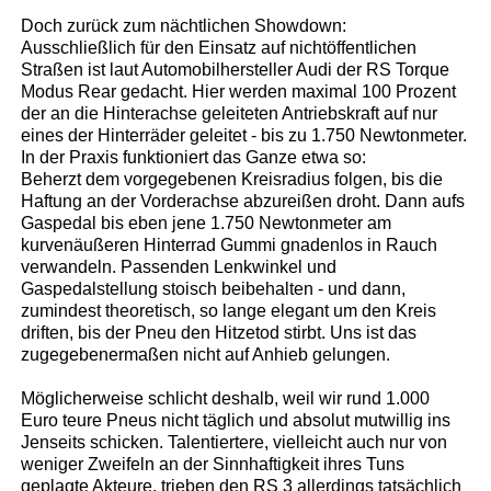
Doch zurück zum nächtlichen Showdown:
Ausschließlich für den Einsatz auf nichtöffentlichen
Straßen ist laut Automobilhersteller Audi der RS Torque
Modus Rear gedacht. Hier werden maximal 100 Prozent
der an die Hinterachse geleiteten Antriebskraft auf nur
eines der Hinterräder geleitet - bis zu 1.750 Newtonmeter.
In der Praxis funktioniert das Ganze etwa so:
Beherzt dem vorgegebenen Kreisradius folgen, bis die
Haftung an der Vorderachse abzureißen droht. Dann aufs
Gaspedal bis eben jene 1.750 Newtonmeter am
kurvenäußeren Hinterrad Gummi gnadenlos in Rauch
verwandeln. Passenden Lenkwinkel und
Gaspedalstellung stoisch beibehalten - und dann,
zumindest theoretisch, so lange elegant um den Kreis
driften, bis der Pneu den Hitzetod stirbt. Uns ist das
zugegebenermaßen nicht auf Anhieb gelungen.
Möglicherweise schlicht deshalb, weil wir rund 1.000
Euro teure Pneus nicht täglich und absolut mutwillig ins
Jenseits schicken. Talentiertere, vielleicht auch nur von
weniger Zweifeln an der Sinnhaftigkeit ihres Tuns
geplagte Akteure, trieben den RS 3 allerdings tatsächlich