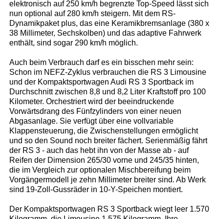
elektronisch auf 250 km/h begrenzte Top-Speed lässt sich
nun optional auf 280 km/h steigern. Mit dem RS-
Dynamikpaket plus, das eine Keramikbremsanlage (380 x
38 Millimeter, Sechskolben) und das adaptive Fahrwerk
enthält, sind sogar 290 km/h möglich.
Auch beim Verbrauch darf es ein bisschen mehr sein:
Schon im NEFZ-Zyklus verbrauchen die RS 3 Limousine
und der Kompaktsportwagen Audi RS 3 Sportback im
Durchschnitt zwischen 8,8 und 8,2 Liter Kraftstoff pro 100
Kilometer. Orchestriert wird der beeindruckende
Vorwärtsdrang des Fünfzylinders von einer neuen
Abgasanlage. Sie verfügt über eine vollvariable
Klappensteuerung, die Zwischenstellungen ermöglicht
und so den Sound noch breiter fächert. Serienmäßig fährt
der RS 3 - auch das hebt ihn von der Masse ab - auf
Reifen der Dimension 265/30 vorne und 245/35 hinten,
die im Vergleich zur optionalen Mischbereifung beim
Vorgängermodell je zehn Millimeter breiter sind. Ab Werk
sind 19-Zoll-Gussräder in 10-Y-Speichen montiert.
Der Kompaktsportwagen RS 3 Sportback wiegt leer 1.570
Kilogramm, die Limousine 1.575 Kilogramm. Ihre