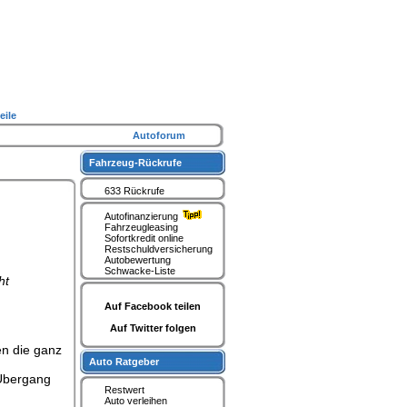
eile
Autoforum
Fahrzeug-Rückrufe
633 Rückrufe
Autofinanzierung
Fahrzeugleasing
Sofortkredit online
Restschuldversicherung
Autobewertung
Schwacke-Liste
ht
Auf Facebook teilen
Auf Twitter folgen
en die ganz
Auto Ratgeber
 Übergang
Restwert
Auto verleihen