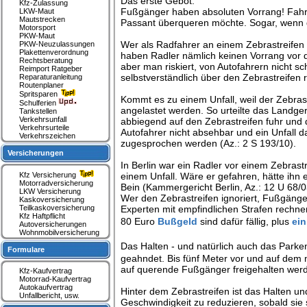
Das erste Gebot:
Kfz-Zulassung
Fußgänger haben absoluten Vorrang! Fahr
LKW-Maut
Mautstrecken
Passant überqueren möchte. Sogar, wenn d
Motorsport
PKW-Maut
Wer als Radfahrer an einem Zebrastreifen d
PKW-Neuzulassungen
Plakettenverordnung
haben Radler nämlich keinen Vorrang vor d
Rechtsberatung
aber man riskiert, von Autofahrern nicht 
Reimport Ratgeber
selbstverständlich über den Zebrastreifen 
Reparaturanleitung
Routenplaner
Spritsparen
Kommt es zu einem Unfall, weil der Zebras
Schulferien
angelastet werden. So urteilte das Landger
Tankstellen
Verkehrsunfall
abbiegend auf den Zebrastreifen fuhr und d
Verkehrsurteile
Autofahrer nicht absehbar und ein Unfall 
Verkehrszeichen
zugesprochen werden (Az.: 2 S 193/10).
Versicherungen
In Berlin war ein Radler vor einem Zebrast
Kfz Versicherung
einem Unfall. Wäre er gefahren, hätte ihn e
Motorradversicherung
Bein (Kammergericht Berlin, Az.: 12 U 68/0
LKW Versicherung
Wer den Zebrastreifen ignoriert, Fußgänge
Kaskoversicherung
Teilkaskoversicherung
Experten mit empfindlichen Strafen rechne
Kfz Haftpflicht
80 Euro
Bußgeld
sind dafür fällig, plus
ein
Autoversicherungen
Wohnmobilversicherung
Das Halten - und natürlich auch das Parke
Formulare
geahndet. Bis fünf Meter vor und auf dem 
auf querende Fußgänger freigehalten wer
Kfz-Kaufvertrag
Motorrad-Kaufvertrag
Autokaufvertrag
Hinter dem Zebrastreifen ist das Halten un
Unfallbericht, usw.
Geschwindigkeit zu reduzieren, sobald sie