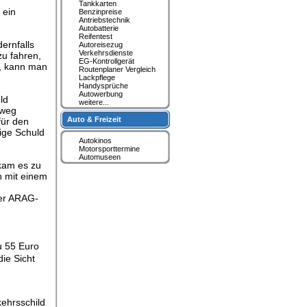
Tankkarten
 ein
Benzinpreise
Antriebstechnik
Autobatterie
Reifentest
ernfalls
Autoreisezug
Verkehrsdienste
zu fahren,
EG-Kontrollgerät
t, kann man
Routenplaner Vergleich
Lackpflege
Handysprüche
Autowerbung
ld
weitere...
dweg
Auto & Freizeit
für den
ige Schuld
Autokinos
Motorsporttermine
Automuseen
 kam es zu
n mit einem
der ARAG-
u 55 Euro
ie Sicht
kehrsschild