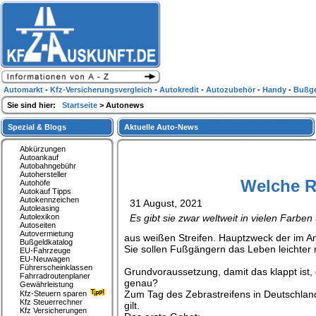
Automarkt
-
Kfz-Versicherungsvergleich
-
Autokredit
-
Autozubehör
-
Handy
-
Bußge
Sie sind hier:
Startseite
> Autonews
Spezial & Blogs
Aktuelle Auto-News
Abkürzungen
Autoankauf
Autobahngebühr
Autohersteller
Welche R
Autohöfe
Autokauf Tipps
Autokennzeichen
31 August, 2021
Autoleasing
Autolexikon
Es gibt sie zwar weltweit in vielen Farbe
Autoseiten
Autovermietung
aus weißen Streifen. Hauptzweck der im 
Bußgeldkatalog
Sie sollen Fußgängern das Leben leichter
EU-Fahrzeuge
EU-Neuwagen
Führerscheinklassen
Grundvoraussetzung, damit das klappt ist, 
Fahrradroutenplaner
genau?
Gewährleistung
Zum Tag des Zebrastreifens in Deutschla
Kfz-Steuern sparen
Kfz Steuerrechner
gilt.
Kfz Versicherungen