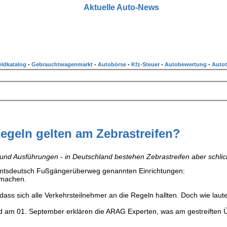
Aktuelle Auto-News
ldkatalog
-
Gebrauchtwagenmarkt
-
Autobörse
-
Kfz-Steuer
-
Autobewertung
-
Autot
egeln gelten am Zebrastreifen?
n und Ausführungen - in Deutschland bestehen Zebrastreifen aber schlic
Amtsdeutsch Fußgängerüberweg genannten Einrichtungen:
 machen.
dass sich alle Verkehrsteilnehmer an die Regeln hallten. Doch wie laut
nd am 01. September erklären die ARAG Experten, was am gestreiften