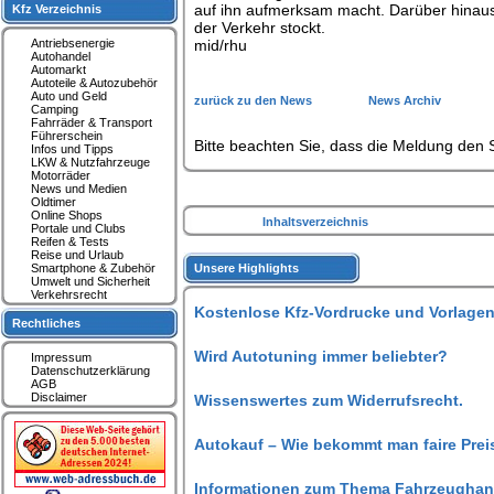
auf ihn aufmerksam macht. Darüber hinaus 
Kfz Verzeichnis
der Verkehr stockt.
Antriebsenergie
mid/rhu
Autohandel
Automarkt
Autoteile & Autozubehör
Auto und Geld
zurück zu den News
News Archiv
Camping
Fahrräder & Transport
Führerschein
Bitte beachten Sie, dass die Meldung den S
Infos und Tipps
LKW & Nutzfahrzeuge
Motorräder
News und Medien
Oldtimer
Online Shops
Inhaltsverzeichnis
Portale und Clubs
Reifen & Tests
Reise und Urlaub
Smartphone & Zubehör
Unsere Highlights
Umwelt und Sicherheit
Verkehrsrecht
Kostenlose Kfz-Vordrucke und Vorlagen
Rechtliches
Wird Autotuning immer beliebter?
Impressum
Datenschutzerklärung
AGB
Disclaimer
Wissenswertes zum Widerrufsrecht.
Autokauf – Wie bekommt man faire Prei
Informationen zum Thema Fahrzeughan