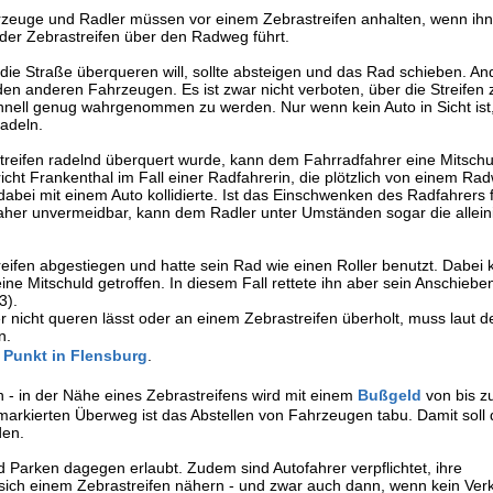
zeuge und Radler müssen vor einem Zebrastreifen anhalten, wenn ihn
er Zebrastreifen über den Radweg führt.
ie Straße überqueren will, sollte absteigen und das Rad schieben. And
en anderen Fahrzeugen. Es ist zwar nicht verboten, über die Streifen 
schnell genug wahrgenommen zu werden. Nur wenn kein Auto in Sicht is
radeln.
treifen radelnd überquert wurde, kann dem Fahrradfahrer eine Mitschu
icht Frankenthal im Fall einer Radfahrerin, die plötzlich von einem Ra
abei mit einem Auto kollidierte. Ist das Einschwenken des Radfahrers 
daher unvermeidbar, kann dem Radler unter Umständen sogar die allein
reifen abgestiegen und hatte sein Rad wie einen Roller benutzt. Dabei
ine Mitschuld getroffen. In diesem Fall rettete ihn aber sein Anschiebe
3).
r nicht queren lässt oder an einem Zebrastreifen überholt, muss laut 
n.
 Punkt in Flensburg
.
n - in der Nähe eines Zebrastreifens wird mit einem
Bußgeld
von bis z
markierten Überweg ist das Abstellen von Fahrzeugen tabu. Damit soll d
den.
d Parken dagegen erlaubt. Zudem sind Autofahrer verpflichtet, ihre
 sich einem Zebrastreifen nähern - und zwar auch dann, wenn kein Ver