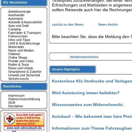
Ticketpreis zurückverlangen. Bei einer V
Kfz Verzeichnis
Erfrischungen und Mahlzeiten in angemess
sollten Reisende auch hier die Rechnungen
Antriebsenergie
Autohandel
Automarkt
Autoteile & Autozubehör
zurück zu den News
News Archiv
Auto und Geld
Camping
Fahrräder & Transport
Bitte beachten Sie, dass die Meldung den S
Führerschein
Infos und Tipps
LKW & Nutzfahrzeuge
Motorräder
News und Medien
Oldtimer
Inhaltsverzeichnis
Online Shops
Portale und Clubs
Reifen & Tests
Reise und Urlaub
Unsere Highlights
Smartphone & Zubehör
Umwelt und Sicherheit
Verkehrsrecht
Kostenlose Kfz-Vordrucke und Vorlagen
Rechtliches
Wird Autotuning immer beliebter?
Impressum
Datenschutzerklärung
AGB
Wissenswertes zum Widerrufsrecht.
Disclaimer
Autokauf – Wie bekommt man faire Prei
Informationen zum Thema Fahrzeughan