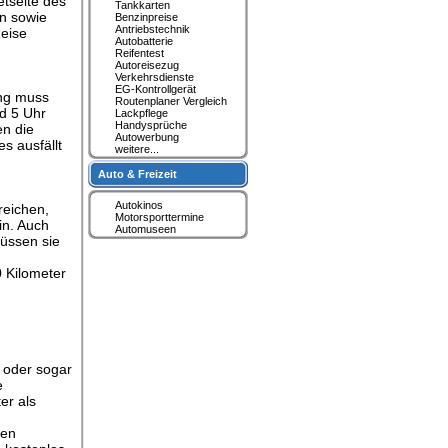
etseite des
Tankkarten
n sowie
Benzinpreise
Antriebstechnik
eise
Autobatterie
Reifentest
Autoreisezug
Verkehrsdienste
EG-Kontrollgerät
ung muss
Routenplaner Vergleich
d 5 Uhr
Lackpflege
Handysprüche
n die
Autowerbung
s ausfällt
weitere...
Auto & Freizeit
Autokinos
reichen,
Motorsporttermine
in. Auch
Automuseen
üssen sie
0 Kilometer
 oder sogar
e
er als
ten