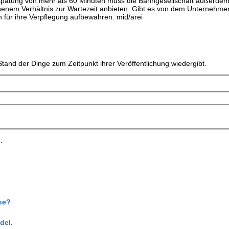
erspätung von mehr als 60 Minuten muss die Bahngesellschaft außerdem
enem Verhältnis zur Wartezeit anbieten. Gibt es von dem Unternehmen
 für ihre Verpflegung aufbewahren. mid/arei
tand der Dinge zum Zeitpunkt ihrer Veröffentlichung wiedergibt.
.
se?
del.