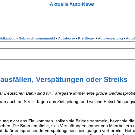
Aktuelle Auto-News
ldkatalog
-
Gebrauchtwagenmarkt
-
Autobörse
-
Kfz-Steuer
-
Autobewertung
-
Autot
ausfällen, Verspätungen oder Streiks
 der Deutschen Bahn sind für Fahrgäste immer eine große Geduldsprobe
man auch an Streik-Tagen ans Ziel gelangt und welche Entschädigung
ung nicht ans Ziel kommen, sollten sie Belege sammeln, bevor sie die
sehen. Die Bahn empfiehlt, sich Verspätungen immer von Mitarbeitern 
t dafür entsprechende Verspätungsbescheinigungen vorbereitet. Betro