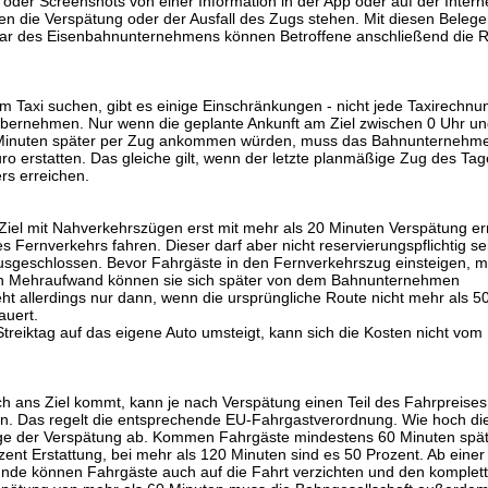
oder Screenshots von einer Information in der App oder auf der Intern
die Verspätung oder der Ausfall des Zugs stehen. Mit diesen Belege
lar des Eisenbahnunternehmens können Betroffene anschließend die R
m Taxi suchen, gibt es einige Einschränkungen - nicht jede Taxirechn
bernehmen. Nur wenn die geplante Ankunft am Ziel zwischen 0 Uhr un
0 Minuten später per Zug ankommen würden, muss das Bahnunternehme
ro erstatten. Das gleiche gilt, wenn der letzte planmäßige Zug des Tage
rs erreichen.
Ziel mit Nahverkehrszügen erst mit mehr als 20 Minuten Verspätung er
 Fernverkehrs fahren. Dieser darf aber nicht reservierungspflichtig se
usgeschlossen. Bevor Fahrgäste in den Fernverkehrszug einsteigen, m
nden Mehraufwand können sie sich später von dem Bahnunternehmen
ht allerdings nur dann, wenn die ursprüngliche Route nicht mehr als 5
auert.
treiktag auf das eigene Auto umsteigt, kann sich die Kosten nicht vom
ch ans Ziel kommt, kann je nach Verspätung einen Teil des Fahrpreises
. Das regelt die entsprechende EU-Fahrgastverordnung. Wie hoch di
nge der Verspätung ab. Kommen Fahrgäste mindestens 60 Minuten spät
ent Erstattung, bei mehr als 120 Minuten sind es 50 Prozent. Ab einer
nde können Fahrgäste auch auf die Fahrt verzichten und den komplet