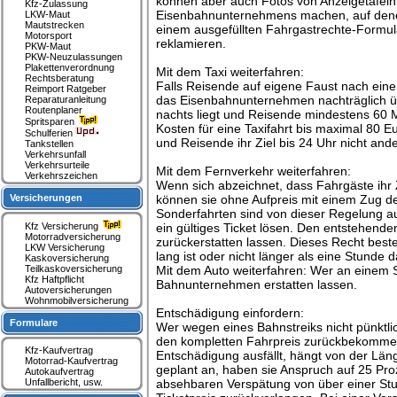
können aber auch Fotos von Anzeigetafeln 
Kfz-Zulassung
Eisenbahnunternehmens machen, auf denen 
LKW-Maut
Mautstrecken
einem ausgefüllten Fahrgastrechte-Formu
Motorsport
reklamieren.
PKW-Maut
PKW-Neuzulassungen
Plakettenverordnung
Mit dem Taxi weiterfahren:
Rechtsberatung
Falls Reisende auf eigene Faust nach eine
Reimport Ratgeber
das Eisenbahnunternehmen nachträglich ü
Reparaturanleitung
Routenplaner
nachts liegt und Reisende mindestens 6
Spritsparen
Kosten für eine Taxifahrt bis maximal 80 Eu
Schulferien
und Reisende ihr Ziel bis 24 Uhr nicht ande
Tankstellen
Verkehrsunfall
Verkehrsurteile
Mit dem Fernverkehr weiterfahren:
Verkehrszeichen
Wenn sich abzeichnet, dass Fahrgäste ihr 
Versicherungen
können sie ohne Aufpreis mit einem Zug des
Sonderfahrten sind von dieser Regelung a
Kfz Versicherung
ein gültiges Ticket lösen. Den entstehe
Motorradversicherung
zurückerstatten lassen. Dieses Recht beste
LKW Versicherung
lang ist oder nicht länger als eine Stunde d
Kaskoversicherung
Teilkaskoversicherung
Mit dem Auto weiterfahren: Wer an einem S
Kfz Haftpflicht
Bahnunternehmen erstatten lassen.
Autoversicherungen
Wohnmobilversicherung
Entschädigung einfordern:
Formulare
Wer wegen eines Bahnstreiks nicht pünktli
den kompletten Fahrpreis zurückbekommen
Kfz-Kaufvertrag
Entschädigung ausfällt, hängt von der Lä
Motorrad-Kaufvertrag
geplant an, haben sie Anspruch auf 25 Proz
Autokaufvertrag
Unfallbericht, usw.
absehbaren Verspätung von über einer Stu