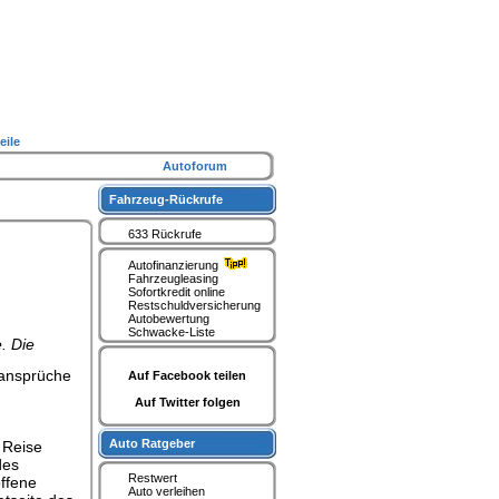
eile
Autoforum
Fahrzeug-Rückrufe
633 Rückrufe
Autofinanzierung
Fahrzeugleasing
Sofortkredit online
Restschuldversicherung
Autobewertung
Schwacke-Liste
. Die
sansprüche
Auf Facebook teilen
Auf Twitter folgen
Auto Ratgeber
 Reise
des
Restwert
ffene
Auto verleihen