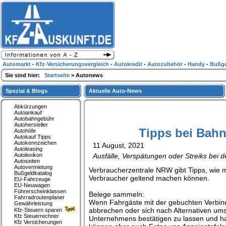
Automarkt
-
Kfz-Versicherungsvergleich
-
Autokredit
-
Autozubehör
-
Handy
-
Bußge
Sie sind hier:
Startseite
> Autonews
Spezial & Blogs
Aktuelle Auto-News
Abkürzungen
Autoankauf
Autobahngebühr
Autohersteller
Tipps bei Bahn
Autohöfe
Autokauf Tipps
Autokennzeichen
11 August, 2021
Autoleasing
Autolexikon
Ausfälle, Verspätungen oder Streiks bei
Autoseiten
Autovermietung
Verbraucherzentrale NRW gibt Tipps, wie 
Bußgeldkatalog
Verbraucher geltend machen können.
EU-Fahrzeuge
EU-Neuwagen
Führerscheinklassen
Belege sammeln:
Fahrradroutenplaner
Wenn Fahrgäste mit der gebuchten Verbind
Gewährleistung
abbrechen oder sich nach Alternativen um
Kfz-Steuern sparen
Kfz Steuerrechner
Unternehmens bestätigen zu lassen und ha
Kfz Versicherungen