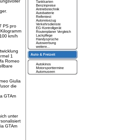
tungsvoller
Tankkarten
Benzinpreise
Antriebstechnik
ger.
Autobatterie
Reifentest
Autoreisezug
Verkehrsdienste
7 PS pro
EG-Kontrollgerät
0 Kilogramm
Routenplaner Vergleich
 100 km/h
Lackpflege
Handysprüche
Autowerbung
weitere...
twicklung
Auto & Freizeit
ormel 1
Alfa Romeo
Autokinos
ellbare
Motorsporttermine
Automuseen
omeo Giulia
usor die
ulia GTAm
sich unter
onalisiert
ulia GTAm