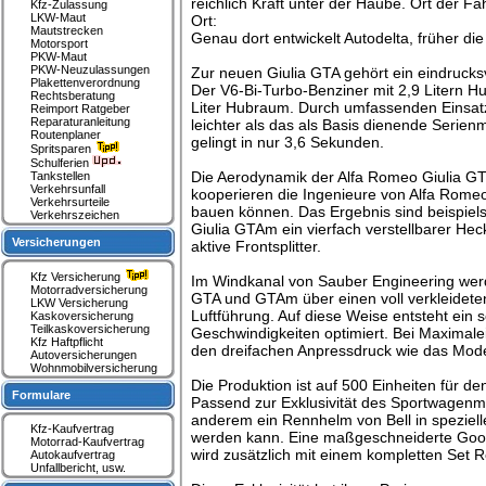
reichlich Kraft unter der Haube. Ort der Fa
Kfz-Zulassung
LKW-Maut
Ort:
Mautstrecken
Genau dort entwickelt Autodelta, früher d
Motorsport
PKW-Maut
PKW-Neuzulassungen
Zur neuen Giulia GTA gehört ein eindrucksv
Plakettenverordnung
Der V6-Bi-Turbo-Benziner mit 2,9 Litern H
Rechtsberatung
Liter Hubraum. Durch umfassenden Einsatz 
Reimport Ratgeber
Reparaturanleitung
leichter als das als Basis dienende Serien
Routenplaner
gelingt in nur 3,6 Sekunden.
Spritsparen
Schulferien
Die Aerodynamik der Alfa Romeo Giulia GTA
Tankstellen
Verkehrsunfall
kooperieren die Ingenieure von Alfa Rome
Verkehrsurteile
bauen können. Das Ergebnis sind beispiels
Verkehrszeichen
Giulia GTAm ein vierfach verstellbarer Hec
Versicherungen
aktive Frontsplitter.
Kfz Versicherung
Im Windkanal von Sauber Engineering werde
Motorradversicherung
GTA und GTAm über einen voll verkleidete
LKW Versicherung
Luftführung. Auf diese Weise entsteht ein s
Kaskoversicherung
Teilkaskoversicherung
Geschwindigkeiten optimiert. Bei Maximale
Kfz Haftpflicht
den dreifachen Anpressdruck wie das Model
Autoversicherungen
Wohnmobilversicherung
Die Produktion ist auf 500 Einheiten für de
Formulare
Passend zur Exklusivität des Sportwagenmode
anderem ein Rennhelm von Bell in speziel
Kfz-Kaufvertrag
werden kann. Eine maßgeschneiderte Goo
Motorrad-Kaufvertrag
wird zusätzlich mit einem kompletten Set R
Autokaufvertrag
Unfallbericht, usw.