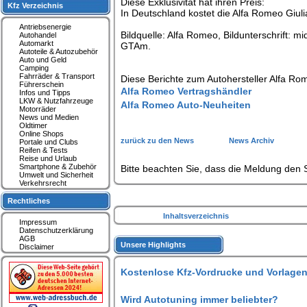
Diese Exklusivität hat ihren Preis:
Kfz Verzeichnis
In Deutschland kostet die Alfa Romeo Giu
Antriebsenergie
Bildquelle: Alfa Romeo, Bildunterschrift: m
Autohandel
Automarkt
GTAm.
Autoteile & Autozubehör
Auto und Geld
Camping
Fahrräder & Transport
Diese Berichte zum Autohersteller Alfa Ro
Führerschein
Alfa Romeo Vertragshändler
Infos und Tipps
LKW & Nutzfahrzeuge
Alfa Romeo Auto-Neuheiten
Motorräder
News und Medien
Oldtimer
Online Shops
zurück zu den News
News Archiv
Portale und Clubs
Reifen & Tests
Reise und Urlaub
Smartphone & Zubehör
Bitte beachten Sie, dass die Meldung den S
Umwelt und Sicherheit
Verkehrsrecht
Rechtliches
Inhaltsverzeichnis
Impressum
Datenschutzerklärung
AGB
Unsere Highlights
Disclaimer
Kostenlose Kfz-Vordrucke und Vorlagen
Wird Autotuning immer beliebter?