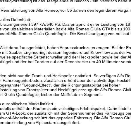
hrzeugvorstellung ist das Testgelände in Balocco - ein historisch bedeu
ie Rennabteilung von Alfa Romeo, vor 56 Jahren den legendären Vorgän
olles Datenblatt:
ubraum generiert 397 kW/540 PS. Das entspricht einer Leistung von 18
von ultraleichten Materialien ist die Alfa Romeo Giulia GTA bis zu 10
modell Alfa Romeo Giulia Quadrifoglio. Die Beschleunigung von null auf
 ist darauf ausgerichtet, hohen Anpressdruck zu erzeugen. Bei der En
o mit Sauber Engineering, dessen Ingenieure auf Know-how aus der F
weise spezifische Seitenschweller und der Heckspoiler sowie bei der 
kflügel und der bei Fahrten auf der Rennstrecke um 40 Millimeter verst
n nicht nur die Front- und Heckspoiler optimiert. So verfügen Alfa R
n Fahrzeugunterboden. Zusätzlich erhöht aber der aufwändige Heckdiff
ogenannter "Ground-Effect", der die Richtungsstabilität bei hoher
instellung von Frontsplitter und Heckflügel erzeugt die Alfa Romeo Gi
l Giulia Quadrifoglio, bisher der Maßstab im Segment.
n europäischen Markt limitiert.
lls enthält der Kaufpreis ein vielseitiges Erlebnispaket. Darin findet 
lem GTA-Look, der zusätzlich mit der Seriennummer des Fahrzeugs pers
dwool-Abdeckung schützt das geparkte Fahrzeug. Die Alfa Romeo Gi
ennbekleidung von Alpinestars ausgeliefert.