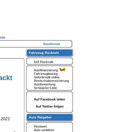
eile
Autoforum
Fahrzeug-Rückrufe
633 Rückrufe
Autofinanzierung
Fahrzeugleasing
ackt
Sofortkredit online
Restschuldversicherung
Autobewertung
Schwacke-Liste
Auf Facebook teilen
Auf Twitter folgen
Auto Ratgeber
. 2021
Restwert
Auto verleihen