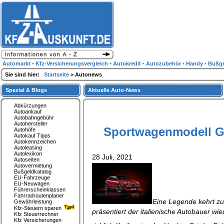
Automarkt
-
Kfz-Versicherungsvergleich
-
Autokredit
-
Autozubehör
-
Handy
-
Bußge
Sie sind hier:
Startseite
> Autonews
Spezial & Blogs
Aktuelle Auto-News
Abkürzungen
Autoankauf
Autobahngebühr
Autohersteller
Sportwagenmodell Gi
Autohöfe
Autokauf Tipps
Autokennzeichen
Autoleasing
Autolexikon
28 Juli, 2021
Autoseiten
Autovermietung
Bußgeldkatalog
EU-Fahrzeuge
EU-Neuwagen
Führerscheinklassen
Fahrradroutenplaner
Eine Legende kehrt zu
Gewährleistung
Kfz-Steuern sparen
präsentiert der italienische Autobauer wie
Kfz Steuerrechner
Kfz Versicherungen