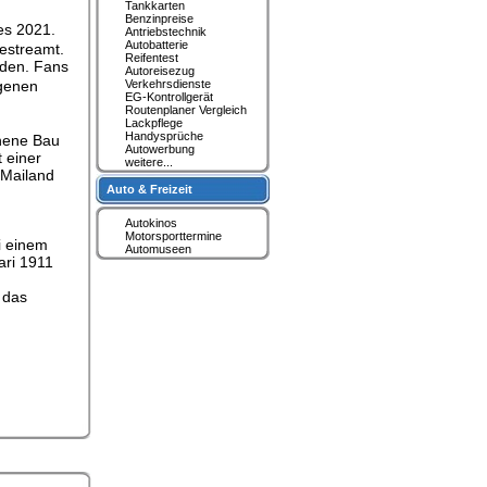
Tankkarten
Benzinpreise
es 2021.
Antriebstechnik
Autobatterie
estreamt.
Reifentest
nden. Fans
Autoreisezug
genen
Verkehrsdienste
EG-Kontrollgerät
Routenplaner Vergleich
Lackpflege
Handysprüche
nnene Bau
Autowerbung
 einer
weitere...
 Mailand
Auto & Freizeit
Autokinos
Motorsporttermine
i einem
Automuseen
ari 1911
 das