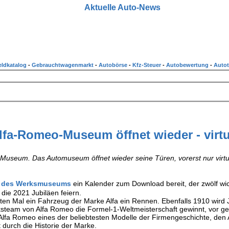
Aktuelle Auto-News
ldkatalog
-
Gebrauchtwagenmarkt
-
Autobörse
-
Kfz-Steuer
-
Autobewertung
-
Autot
fa-Romeo-Museum öffnet wieder - virtu
-Museum. Das Automuseum öffnet wieder seine Türen, vorerst nur virtu
te des Werksmuseums
ein Kalender zum Download bereit, der zwölf wi
die 2021 Jubiläen feiern.
sten Mal ein Fahrzeug der Marke Alfa ein Rennen. Ebenfalls 1910 wird
steam von Alfa Romeo die Formel-1-Weltmeisterschaft gewinnt, vor g
t Alfa Romeo eines der beliebtesten Modelle der Firmengeschichte, den 
 durch die Historie der Marke.