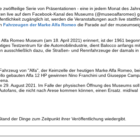
e zwölfteilige Serie von Präsentationen - eine in jedem Monat des Jahr
nzen live auf dem Facebook-Kanal des Museums (@museoalfaromeo) g
ntlichkeit zugänglich ist, werden die Veranstaltungen auch live stattfi
en
Fahrzeugen der Marke Alfa Romeo
die Parade auf der museumsei
 Alfa Romeo Museum (am 18. April 2021) erinnert, ist der 1961 bego
tiges Testzentrum für die Automobilindustrie, dient Balocco anfangs mit
en ausschließlich dazu, die Straßen- und Rennfahrzeuge der damals in
 Fahrzeug von "Alfa", der Keimzelle der heutigen Marke Alfa Romeo, be
llo gebauten Alfa 12 HP gewinnen Nino Franchini und Giuseppe Camp
dena.
am 29. August 2021. Im Falle der physischen Öffnung des Museums soll
et Autofans, die nicht nach Arese kommen können, einen Ersatz. mid/wal
tand der Dinge zum Zeitpunkt ihrer Veröffentlichung wiedergibt.