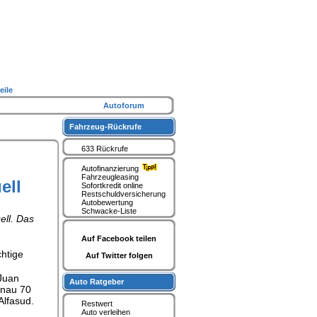
eile
Autoforum
Fahrzeug-Rückrufe
633 Rückrufe
Autofinanzierung
Fahrzeugleasing
ell
Sofortkredit online
Restschuldversicherung
Autobewertung
Schwacke-Liste
ell. Das
Auf Facebook teilen
chtige
Auf Twitter folgen
 Juan
Auto Ratgeber
enau 70
Alfasud.
Restwert
Auto verleihen