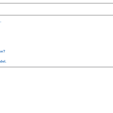
.
se?
del.