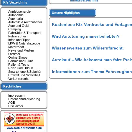
Inhaltsverzeichnis
Kfz Verzeichnis
Antriebsenergie
Unsere Highlights
Autohandel
Automarkt
Autoteile & Autozubehör
Kostenlose Kfz-Vordrucke und Vorlagen
Auto und Geld
Camping
Fahrräder & Transport
Wird Autotuning immer beliebter?
Führerschein
Infos und Tipps
LKW & Nutzfahrzeuge
Motorräder
Wissenswertes zum Widerrufsrecht.
News und Medien
Oldtimer
Online Shops
Autokauf – Wie bekommt man faire Prei
Portale und Clubs
Reifen & Tests
Reise und Urlaub
Informationen zum Thema Fahrzeughan
Smartphone & Zubehör
Umwelt und Sicherheit
Verkehrsrecht
Rechtliches
Impressum
Datenschutzerklärung
AGB
Disclaimer