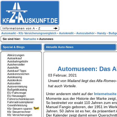
Automarkt
-
Kfz-Versicherungsvergleich
-
Autokredit
-
Autozubehör
-
Handy
-
Bußge
Sie sind hier:
Startseite
> Autonews
Spezial & Blogs
Aktuelle Auto-News
Abkürzungen
Autoankauf
Autobahngebühr
Autohersteller
Automuseen: Das Al
Autohöfe
Autokauf Tipps
Autokennzeichen
03 Februar, 2021
Autoleasing
Autolexikon
Unweit von Mailand liegt das Alfa-Romeo
Autoseiten
hat auch Vorteile.
Autovermietung
Bußgeldkatalog
EU-Fahrzeuge
Unter anderem steht auf der
Internetsei
EU-Neuwagen
Momente aus der Historie der Marke zeigt, 
Führerscheinklassen
Fahrradroutenplaner
So bestreitet vor exakt 110 Jahren zum er
Gewährleistung
Manuel Fangio geboren, der 1951 im Werk
Kfz-Steuern sparen
Jahren. 50 Jahre ist es her, da präsentier
Kfz Steuerrechner
Der Kalender zeigt damit einen Querschnitt
Kfz Versicherungen