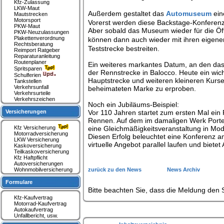
Kfz-Zulassung
LKW-Maut
Außerdem gestaltet das
Automuseum
ein
Mautstrecken
Motorsport
Vorerst werden diese Backstage-Konfere
PKW-Maut
Aber sobald das Museum wieder für die Öffe
PKW-Neuzulassungen
Plakettenverordnung
können dann auch wieder mit ihren eigen
Rechtsberatung
Teststrecke bestreiten.
Reimport Ratgeber
Reparaturanleitung
Routenplaner
Ein weiteres markantes Datum, an den das
Spritsparen
der Rennstrecke in Balocco. Heute ein wich
Schulferien
Hauptstrecke und weiteren kleineren Kurs
Tankstellen
Verkehrsunfall
beheimateten Marke zu erproben.
Verkehrsurteile
Verkehrszeichen
Noch ein Jubiläums-Beispiel:
Versicherungen
Vor 110 Jahren startet zum ersten Mal ein
Rennen. Auf dem im damaligen Werk Porte
Kfz Versicherung
eine Gleichmäßigkeitsveranstaltung in Mo
Motorradversicherung
Diesen Erfolg beleuchtet eine Konferenz 
LKW Versicherung
virtuelle Angebot parallel laufen und biet
Kaskoversicherung
Teilkaskoversicherung
Kfz Haftpflicht
Autoversicherungen
Wohnmobilversicherung
zurück zu den News
News Archiv
Formulare
Bitte beachten Sie, dass die Meldung den S
Kfz-Kaufvertrag
Motorrad-Kaufvertrag
Autokaufvertrag
Unfallbericht, usw.